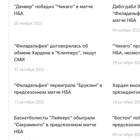
"Денвер" победил "Чикаго" в матче
Дабл-дабл 
НБА
"Филадельф
матче НБА
05 ноября 2023
04 ноября 202
"Филадельфия" договорилась об
"Чикаго" пр
обмене Хардена в "Клипперс", пишут
НБА, несмот
СМИ
29 октября 20
31 октября 2023
"Филадельфия" переиграла "Бруклин" в
Харден выск
предсезонном матче НБА
президенто
17 октября 2023
14 октября 20
Баскетболисты "Лейкерс" обыграли
"Бостон" п
"Сакраменто" в предсезонном матче
предсезонн
НБА
09 октября 20