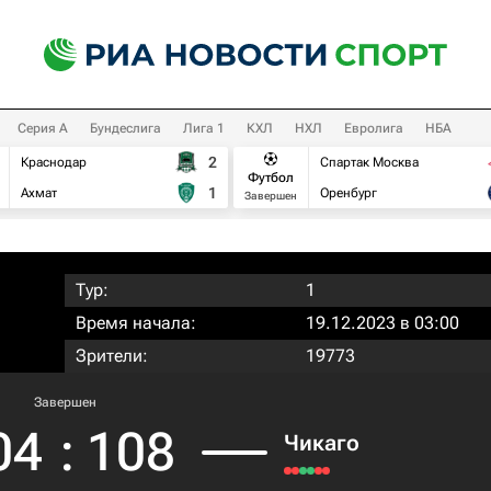
Серия А
Бундеслига
Лига 1
КХЛ
НХЛ
Евролига
НБА
2
Краснодар
Спартак Москва
Футбол
1
Ахмат
Оренбург
Завершен
Тур:
1
Время начала:
19.12.2023 в 03:00
Зрители:
19773
Завершен
04
:
108
Чикаго