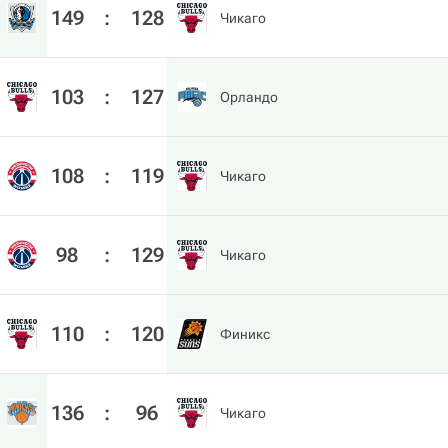
149
:
128
Чикаго
103
:
127
Орландо
108
:
119
Чикаго
98
:
129
Чикаго
110
:
120
Финикс
136
:
96
Чикаго