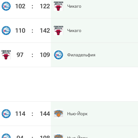
102
:
122
Чикаго
110
:
142
Чикаго
97
:
109
Филадельфия
114
:
144
Нью-Йорк