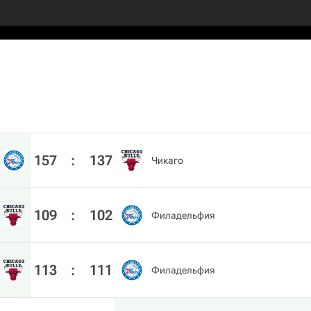
157
:
137
Чикаго
109
:
102
Филадельфия
113
:
111
Филадельфия