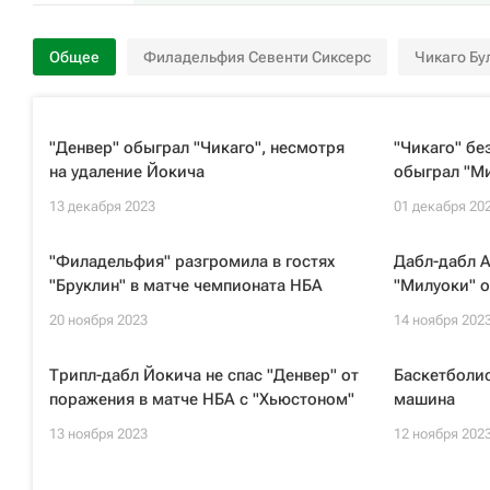
Общее
Филадельфия Севенти Сиксерс
Чикаго Бу
"Денвер" обыграл "Чикаго", несмотря
"Чикаго" бе
на удаление Йокича
обыграл "М
13 декабря 2023
01 декабря 20
"Филадельфия" разгромила в гостях
Дабл-дабл 
"Бруклин" в матче чемпионата НБА
"Милуоки" о
20 ноября 2023
14 ноября 202
Трипл-дабл Йокича не спас "Денвер" от
Баскетболи
поражения в матче НБА с "Хьюстоном"
машина
13 ноября 2023
12 ноября 202