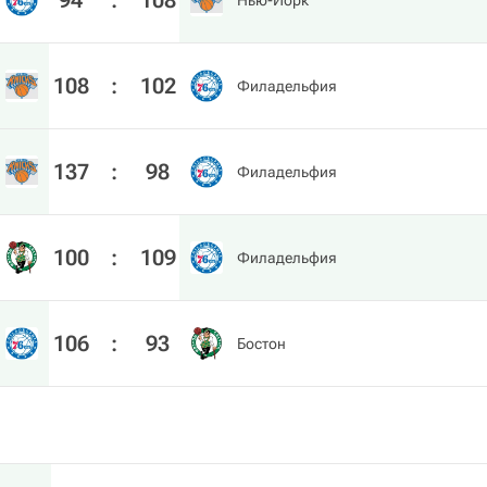
94
:
108
Нью-Йорк
108
:
102
Филадельфия
137
:
98
Филадельфия
100
:
109
Филадельфия
106
:
93
Бостон