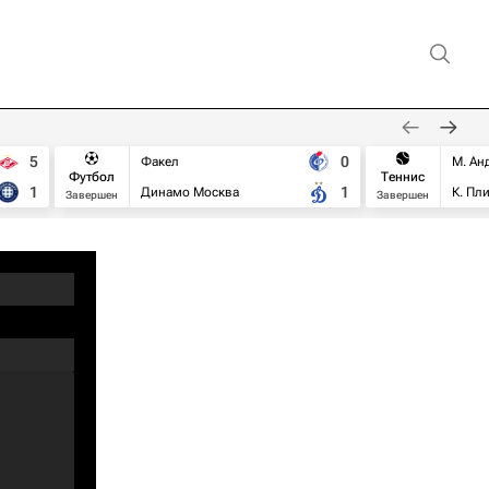
5
0
Факел
М. Ан
Футбол
Теннис
1
1
Динамо Москва
К. Пл
Завершен
Завершен