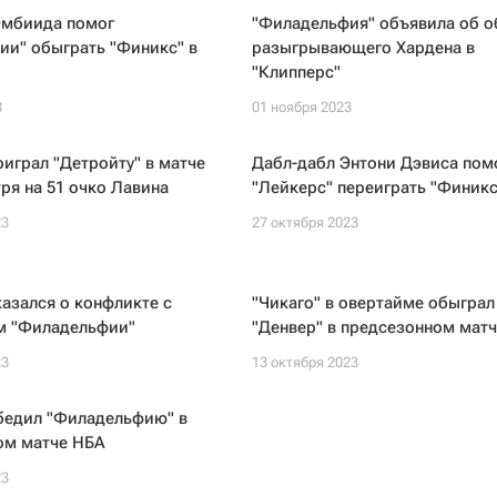
Эмбиида помог
"Филадельфия" объявила об о
ии" обыграть "Финикс" в
разыгрывающего Хардена в
"Клипперс"
3
01 ноября 2023
оиграл "Детройту" в матче
Дабл-дабл Энтони Дэвиса пом
ря на 51 очко Лавина
"Лейкерс" переиграть "Финикс
23
27 октября 2023
азался о конфликте с
"Чикаго" в овертайме обыграл
м "Филадельфии"
"Денвер" в предсезонном мат
23
13 октября 2023
обедил "Филадельфию" в
ом матче НБА
23