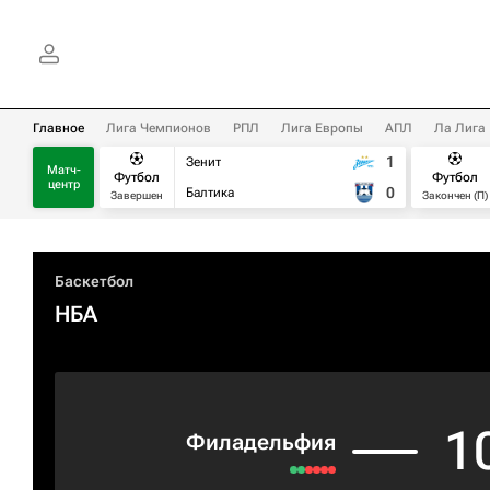
Главное
Лига Чемпионов
РПЛ
Лига Европы
АПЛ
Ла Лига
1
Зенит
Матч-
Футбол
Футбол
центр
0
Балтика
Завершен
Закончен (П)
Баскетбол
НБА
1
Филадельфия