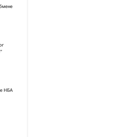
бмене
ог
"
че НБА