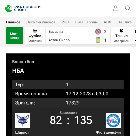
Главное
Лига Чемпионов
РПЛ
Лига Европы
АПЛ
Ла Лига
2
Бавария
Матч-
Футбол
Теннис
центр
1
Астон Вилла
Завершен
Завершен
Баскетбол
НБА
Тур:
1
Время начала:
17.12.2023 в 03:00
Зрители:
17829
Завершен
82
:
135
Шарлотт
Филадельфия