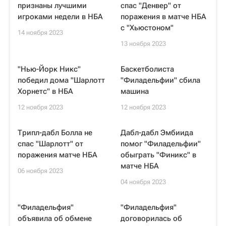
признаны лучшими
спас "Денвер" от
игроками недели в НБА
поражения в матче НБА
с "Хьюстоном"
14 ноября 2023
13 ноября 2023
"Нью-Йорк Никс"
Баскетболиста
победил дома "Шарлотт
"Филадельфии" сбила
Хорнетс" в НБА
машина
12 ноября 2023
12 ноября 2023
Трипл-дабл Болла не
Дабл-дабл Эмбиида
спас "Шарлотт" от
помог "Филадельфии"
поражения матче НБА
обыграть "Финикс" в
матче НБА
06 ноября 2023
04 ноября 2023
"Филадельфия"
"Филадельфия"
объявила об обмене
договорилась об