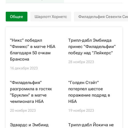
Общее
Шарлотт Хорнетс
Филадельфия Севенти Си
"Никс" победил
Трипл-дабл Эмбиида
"Финикс" в матче НБА
принес "Филадельфии"
благодаря 50 очкам
победу над "Лейкерс"
Брансона
28 ноября 2023
16 декабря 2023
"Филадельфия"
"Голден Стэйт"
разгромила в гостях
потерпел шестое
"Бруклин" в матче
поражение подряд в
чемпионата НБА
НБА
20 ноября 2023
19 ноября 2023
Эдвардс и Эмбиид
Трипл-дабл Йокича не