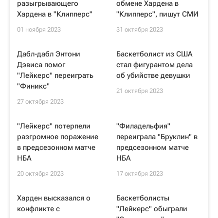
разыгрывающего
обмене Хардена в
Хардена в "Клипперс"
"Клипперс", пишут СМИ
01 ноября 2023
31 октября 2023
Дабл-дабл Энтони
Баскетболист из США
Дэвиса помог
стал фигурантом дела
"Лейкерс" переиграть
об убийстве девушки
"Финикс"
21 октября 2023
27 октября 2023
"Лейкерс" потерпели
"Филадельфия"
разгромное поражение
переиграла "Бруклин" в
в предсезонном матче
предсезонном матче
НБА
НБА
20 октября 2023
17 октября 2023
Харден высказался о
Баскетболисты
конфликте с
"Лейкерс" обыграли