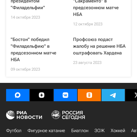
президентом
"Сакраменто" в
"Филадельфии"
предсезонном матче
НБА
14 октября 2023
12 октября 2023
"Бостон" победил
Профсоюз подаст
"Филадельфию" в
жалобу на решение НБА
предсезонном матче
оштрафовать Хардена
НБА
23 августа 2023
09 октября 2023
Футбол
Фигурное катание
Биатлон
ЗОЖ
Хоккей
Ав