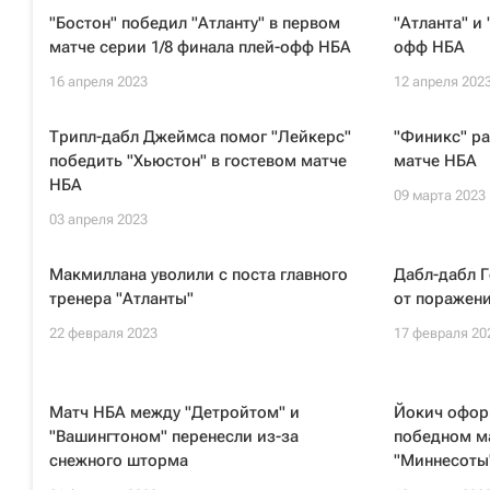
"Бостон" победил "Атланту" в первом
"Атланта" и
матче серии 1/8 финала плей-офф НБА
офф НБА
16 апреля 2023
12 апреля 202
Трипл-дабл Джеймса помог "Лейкерс"
"Финикс" ра
победить "Хьюстон" в гостевом матче
матче НБА
НБА
09 марта 2023
03 апреля 2023
Макмиллана уволили с поста главного
Дабл-дабл Г
тренера "Атланты"
от поражени
22 февраля 2023
17 февраля 20
Матч НБА между "Детройтом" и
Йокич офор
"Вашингтоном" перенесли из-за
победном ма
снежного шторма
"Миннесоты