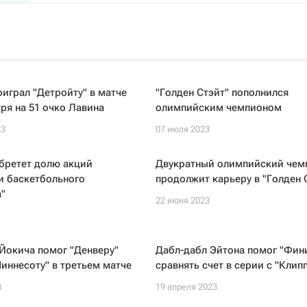
оиграл "Детройту" в матче
"Голден Стэйт" пополнился
ря на 51 очко Лавина
олимпийским чемпионом
23
07 июля 2023
бретет долю акций
Двукратный олимпийский чем
и баскетбольного
продолжит карьеру в "Голден 
"
22 июня 2023
Йокича помог "Денверу"
Дабл-дабл Эйтона помог "Фин
иннесоту" в третьем матче
сравнять счет в серии с "Клип
3
19 апреля 2023