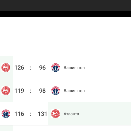
126
:
96
Вашингтон
119
:
98
Вашингтон
116
:
131
Атланта