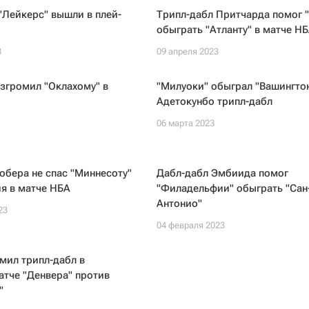
 "Лейкерс" вышли в плей-
Трипл-дабл Притчарда помог "
обыграть "Атланту" в матче Н
3
09 апреля 2023
згромил "Оклахому" в
"Милуоки" обыграл "Вашингтон
Адетокунбо трипл-дабл
06 марта 2023
обера не спас "Миннесоту"
Дабл-дабл Эмбиида помог
я в матче НБА
"Филадельфии" обыграть "Сан
Антонио"
23
04 февраля 2023
мил трипл-дабл в
тче "Денвера" против
"