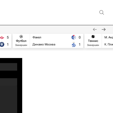
5
0
Факел
М. Ан
Футбол
Теннис
1
1
Динамо Москва
К. Пл
Завершен
Завершен