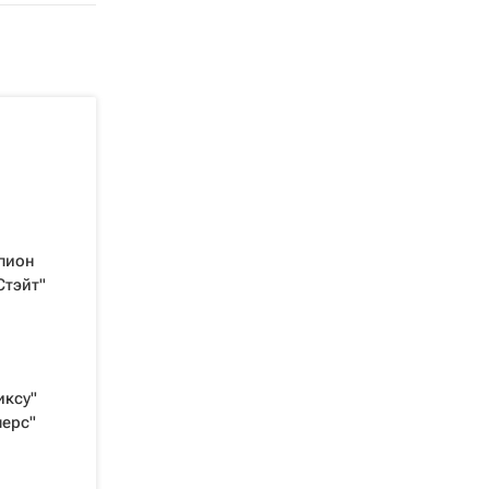
пион
Стэйт"
иксу"
перс"