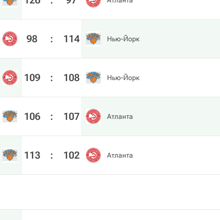
126
:
97
Атланта
98
:
114
Нью-Йорк
109
:
108
Нью-Йорк
106
:
107
Атланта
113
:
102
Атланта