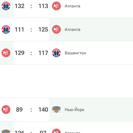
132
:
113
Атланта
111
:
125
Атланта
129
:
117
Вашингтон
89
:
140
Нью-Йорк