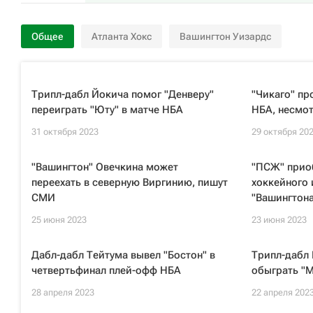
Общее
Атланта Хокс
Вашингтон Уизардс
Трипл-дабл Йокича помог "Денверу"
"Чикаго" пр
переиграть "Юту" в матче НБА
НБА, несмот
31 октября 2023
29 октября 20
"Вашингтон" Овечкина может
"ПСЖ" прио
переехать в северную Виргинию, пишут
хоккейного 
СМИ
"Вашингтона
25 июня 2023
23 июня 2023
Дабл-дабл Тейтума вывел "Бостон" в
Трипл-дабл 
четвертьфинал плей-офф НБА
обыграть "М
28 апреля 2023
22 апреля 202