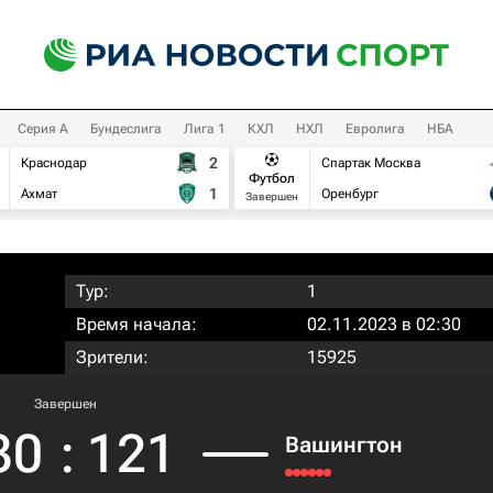
Серия А
Бундеслига
Лига 1
КХЛ
НХЛ
Евролига
НБА
2
Краснодар
Спартак Москва
Футбол
1
Ахмат
Оренбург
Завершен
Тур:
1
Время начала:
02.11.2023 в 02:30
Зрители:
15925
Завершен
30
:
121
Вашингтон