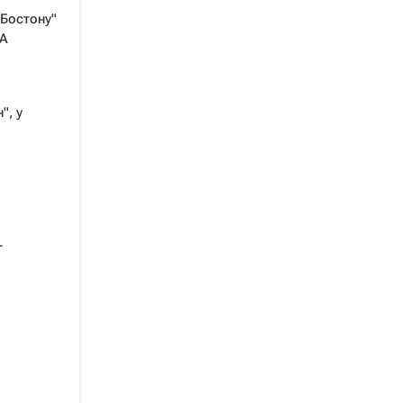
Бостону"
БА
", у
-