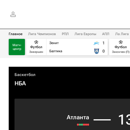
Главное
Лига Чемпионов
РПЛ
Лига Европы
АПЛ
Ла Лига
1
Зенит
Матч-
Футбол
Футбол
центр
0
Балтика
Завершен
Закончен (П)
Баскетбол
НБА
1
Атланта