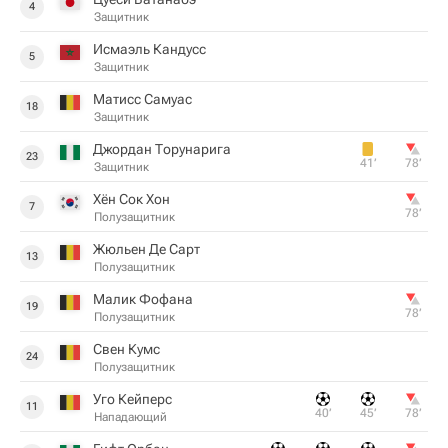
4
Защитник
Исмаэль Кандусс
5
Защитник
Матисс Самуас
18
Защитник
Джордан Торунарига
23
41‎’‎
78‎’‎
Защитник
Хён Сок Хон
7
78‎’‎
Полузащитник
Жюльен Де Сарт
13
Полузащитник
Малик Фофана
19
78‎’‎
Полузащитник
Свен Кумс
24
Полузащитник
Уго Кейперс
11
40‎’‎
45‎’‎
78‎’‎
Нападающий