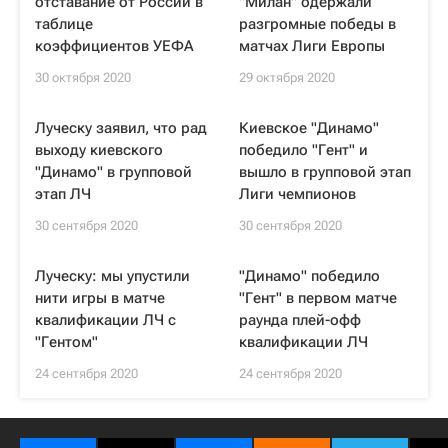
отставание от России в
"Милан" одержали
таблице
разгромные победы в
коэффициентов УЕФА
матчах Лиги Европы
30 октября 2020
29 октября 2020
Луческу заявил, что рад
Киевское "Динамо"
выходу киевского
победило "Гент" и
"Динамо" в групповой
вышло в групповой этап
этап ЛЧ
Лиги чемпионов
30 сентября 2020
30 сентября 2020
Луческу: мы упустили
"Динамо" победило
нити игры в матче
"Гент" в первом матче
квалификации ЛЧ с
раунда плей-офф
"Гентом"
квалификации ЛЧ
24 сентября 2020
24 сентября 2020