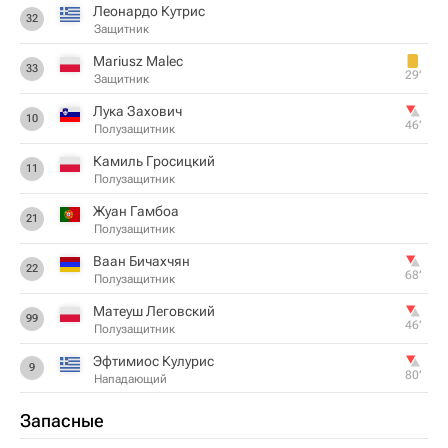
Леонардо Кутрис
32
Защитник
Mariusz Malec
33
29‎’‎
Защитник
Лука Захович
10
46‎’‎
Полузащитник
Камиль Гросицкий
11
Полузащитник
Жуан Гамбоа
21
Полузащитник
Ваан Бичахчян
22
68‎’‎
Полузащитник
Матеуш Леговский
99
46‎’‎
Полузащитник
Эфтимиос Кулурис
9
80‎’‎
Нападающий
Запасные