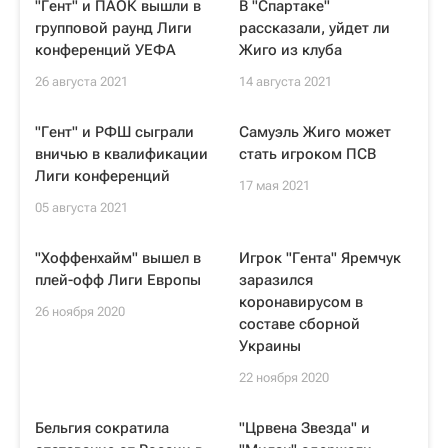
"Гент" и ПАОК вышли в
В "Спартаке"
групповой раунд Лиги
рассказали, уйдет ли
конференций УЕФА
Жиго из клуба
26 августа 2021
14 августа 2021
"Гент" и РФШ сыграли
Самуэль Жиго может
вничью в квалификации
стать игроком ПСВ
Лиги конференций
17 мая 2021
05 августа 2021
"Хоффенхайм" вышел в
Игрок "Гента" Яремчук
плей-офф Лиги Европы
заразился
коронавирусом в
26 ноября 2020
составе сборной
Украины
22 ноября 2020
Бельгия сократила
"Црвена Звезда" и