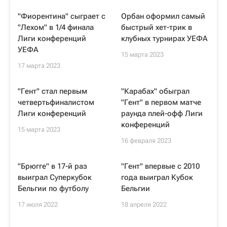
"Фиорентина" сыграет с
Орбан оформил самый
"Лехом" в 1/4 финала
быстрый хет-трик в
Лиги конференций
клубных турнирах УЕФА
УЕФА
15 марта 2023
17 марта 2023
"Гент" стал первым
"Карабах" обыграл
четвертьфиналистом
"Гент" в первом матче
Лиги конференций
раунда плей-офф Лиги
конференций
15 марта 2023
16 февраля 2023
"Брюгге" в 17-й раз
"Гент" впервые с 2010
выиграл Суперкубок
года выиграл Кубок
Бельгии по футболу
Бельгии
17 июля 2022
18 апреля 2022