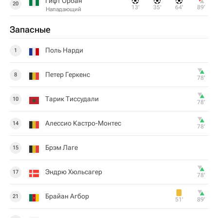
Гифт Орбан
20
13‎’‎
35‎’‎
64‎’‎
89‎’‎
Нападающий
Запасные
Поль Нарди
1
Петер Геркенс
8
78‎’‎
Тарик Тиссудали
10
78‎’‎
Алессио Кастро-Монтес
14
78‎’‎
Брэм Лаге
15
Эндрю Хюльсагер
17
78‎’‎
Брайан Агбор
21
51‎’‎
89‎’‎