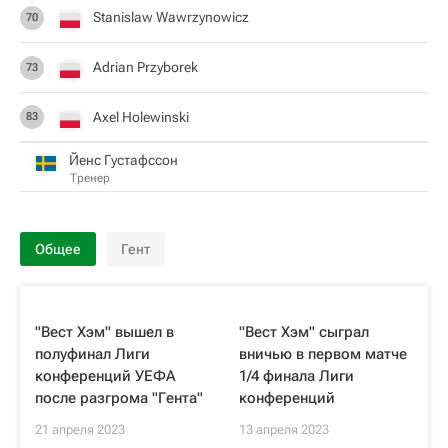
Stanislaw Wawrzynowicz
70
Adrian Przyborek
73
Axel Holewinski
83
Йенс Густафссон
Тренер
Общее
Гент
"Вест Хэм" вышел в
"Вест Хэм" сыграл
полуфинал Лиги
вничью в первом матче
конференций УЕФА
1/4 финала Лиги
после разгрома "Гента"
конференций
21 апреля 2023
13 апреля 2023