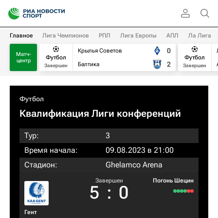
Главное
Лига Чемпионов
РПЛ
Лига Европы
АПЛ
Ла Лига
0
Крылья Советов
Матч-
Футбол
Футбол
центр
2
Балтика
Завершен
Завершен
Футбол
Квалификация Лиги конференций
Тур:
3
Время начала:
09.08.2023 в 21:00
Стадион:
Ghelamco Arena
Завершен
Погонь Шецин
5
:
0
Гент