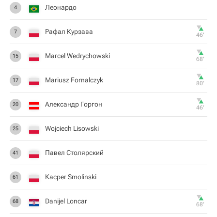
Леонардо
4
Рафал Курзава
7
46‎’‎
Marcel Wedrychowski
15
68‎’‎
Mariusz Fornalczyk
17
80‎’‎
Александр Горгон
20
46‎’‎
Wojciech Lisowski
25
Павел Столярский
41
Kacper Smolinski
61
Danijel Loncar
68
68‎’‎