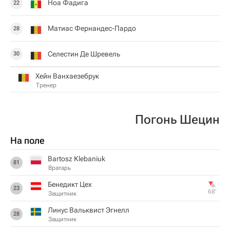
Ноа Фадига
22
Матиас Фернандес-Пардо
28
Селестин Де Шревель
30
Хейн Ванхаезебрук
Тренер
Погонь Шецин
На поле
Bartosz Klebaniuk
81
Вратарь
Бенедикт Цех
23
68‎’‎
Защитник
Линус Вальквист Эгнелл
28
Защитник