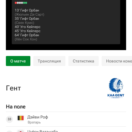
13‎’‎
Гифт Орбан
(
Жюльен Де Сарт
)
35‎’‎
Гифт Орбан
(
Свен Кумс
)
40‎’‎
Уго Кейперс
45‎’‎
Уго Кейперс
64‎’‎
Гифт Орбан
(
Хён Сок Хон
)
О матче
Трансляция
Статистика
Новости ком
Гент
На поле
Дэйви Роф
33
Вратарь
Цуёси Ватанабэ