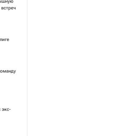
рышную
 встреч
лиге
команду
 экс-