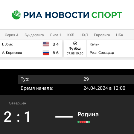
Серия А
Бундеслига
Лига 1
КХЛ
НХЛ
Евролига
НБА
3
4
I. Jovic
Кельн
Футбол
6
6
А. Корнеева
Реал Сосьедад
07.08 19:00
Тур:
29
Время начала:
24.04.2024 в 12:00
Завершен
2
:
1
Родина