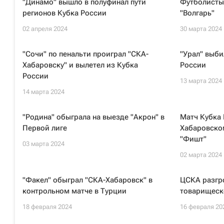
"Динамо" вышло в полуфинал пути
Футболисты
регионов Кубка России
"Волгарь"
02 апреля 2024
30 марта 2024
"Сочи" по пенальти проиграл "СКА-
"Урал" выби
Хабаровску" и вылетел из Кубка
России
России
13 марта 2024
14 марта 2024
"Родина" обыграла на выезде "Акрон" в
Матч Кубка
Первой лиге
Хабаровском
"Фишт"
03 марта 2024
02 марта 2024
"Факел" обыграл "СКА-Хабаровск" в
ЦСКА разгр
контрольном матче в Турции
товарищеск
18 февраля 2024
16 февраля 20