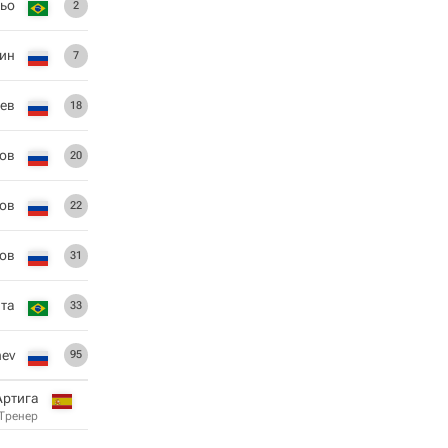
ьо
2
ин
7
ев
18
ов
20
ов
22
ов
31
ата
33
hev
95
Артига
Тренер