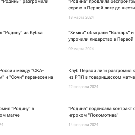
 "Родины" разгромили
"Родина" продлила беспроиг
серию в Первой лиге до шести
18 марта 2024
л "Родину" из Кубка
"Химки" обыграли "Волгарь" и
упрочили лидерство в Первой 
09 марта 2024
 России между "СКА-
Клуб Первой лиги разгромил 
" и "Сочи" перенесен на
из РПЛ в товарищеском матче
22 февраля 2024
омил "Родину" в
"Родина" подписала контракт с
ом матче
игроком "Локомотива"
24
14 февраля 2024