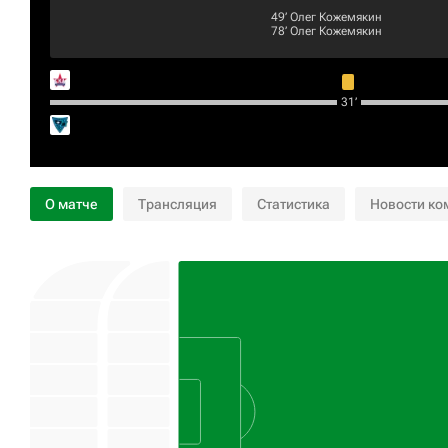
49‎’‎
Олег Кожемякин
78‎’‎
Олег Кожемякин
31‎’‎
О матче
Трансляция
Статистика
Новости ко