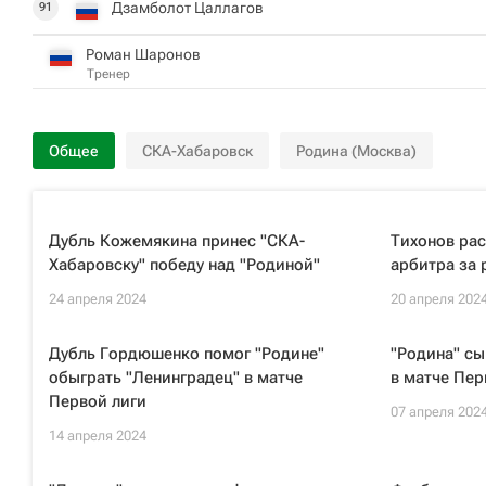
Дзамболот Цаллагов
91
Роман Шаронов
Тренер
Общее
СКА-Хабаровск
Родина (Москва)
Дубль Кожемякина принес "СКА-
Тихонов ра
Хабаровску" победу над "Родиной"
арбитра за 
24 апреля 2024
20 апреля 202
Дубль Гордюшенко помог "Родине"
"Родина" сы
обыграть "Ленинградец" в матче
в матче Пер
Первой лиги
07 апреля 202
14 апреля 2024