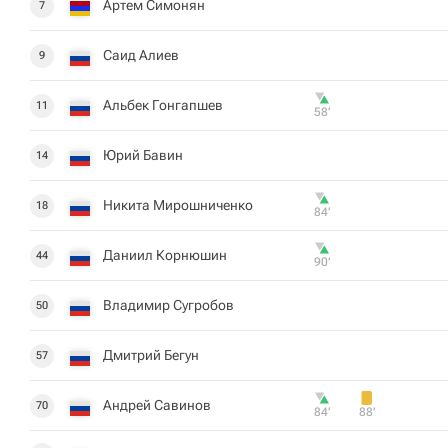
Артем Симонян
7
Саид Алиев
9
Альбек Гонгапшев
11
58‎’‎
Юрий Бавин
14
Никита Мирошниченко
18
84‎’‎
Даниил Корнюшин
44
90‎’‎
Владимир Сугробов
50
Дмитрий Бегун
57
Андрей Савинов
70
84‎’‎
88‎’‎