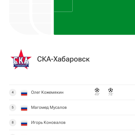
СКА-Хабаровск
Олег Кожемякин
4
49‎’‎
78‎’‎
Магомед Мусалов
5
Игорь Коновалов
8