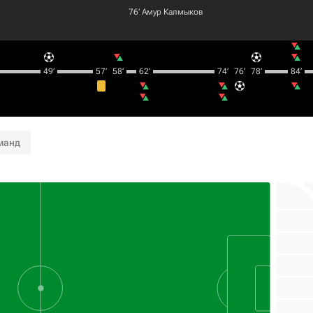
76‎’‎
Амур Калмыков
49‎’‎
57‎’‎
58‎’‎
62‎’‎
74‎’‎
76‎’‎
78‎’‎
84‎’‎
манд