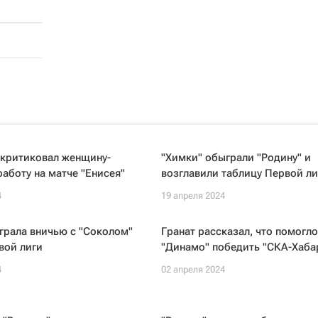
скритиковал женщину-
"Химки" обыграли "Родину" и
работу на матче "Енисея"
возглавили таблицу Первой ли
4
19 апреля 2024
грала вничью с "Соколом"
Гранат рассказал, что помогло
вой лиги
"Динамо" победить "СКА-Хаба
4
02 апреля 2024