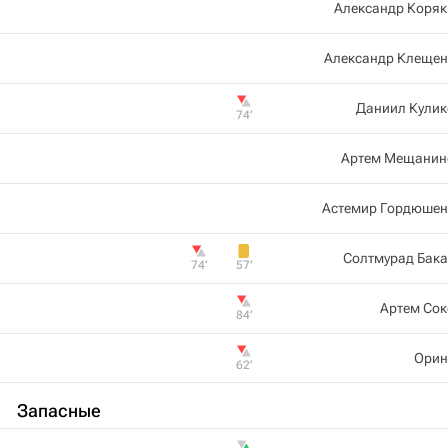
Александр Коряк
Александр Клещен
Даниил Кулик
74‎’‎
Артем Мещанин
Астемир Гордюшен
Солтмурад Бака
74‎’‎
57‎’‎
Артем Сок
84‎’‎
Орин
62‎’‎
Запасные