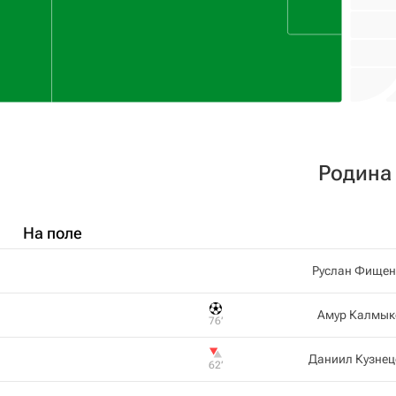
Родина
На поле
Руслан Фищен
Амур Калмык
76‎’‎
Даниил Кузнец
62‎’‎