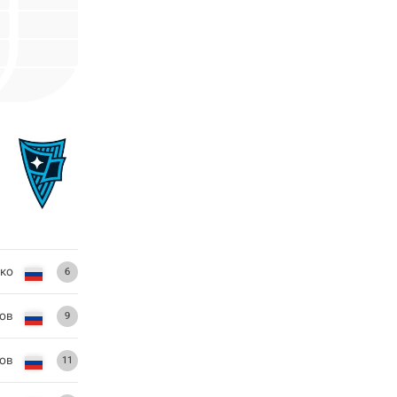
ко
6
ов
9
ов
11