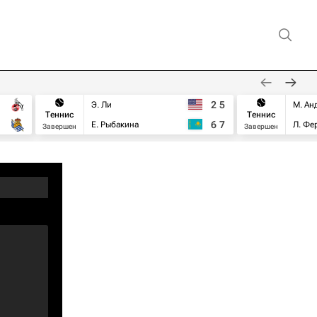
2
5
Э. Ли
М. Ан
Теннис
Теннис
6
7
Е. Рыбакина
Л. Фе
Завершен
Завершен