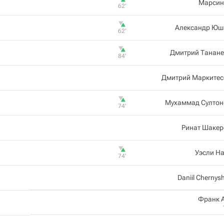
Марсин
62‎’‎
Александр Юш
62‎’‎
Дмитрий Танане
84‎’‎
Дмитрий Маркитес
Мухаммад Султон
74‎’‎
Ринат Шакер
Уэсли Н
74‎’‎
Daniil Chernys
Франк 