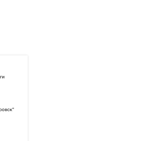
ги
ровск"