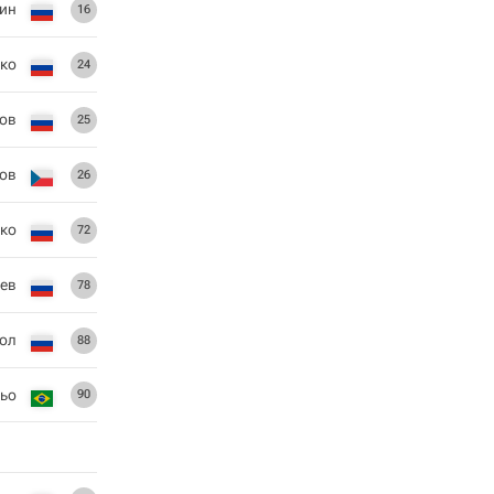
ин
16
ко
24
ов
25
ов
26
ко
72
ев
78
ол
88
ьо
90