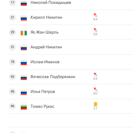
Николай Покидышев
17
Кирилл Никитин
21
84‎’‎
Яо Жан Шарль
29
58‎’‎
Андрей Никитин
31
Ислам Иманов
78
Вячеслав Подберезкин
92
84‎’‎
Илья Петров
95
90‎’‎
Томас Рукас
96
31‎’‎