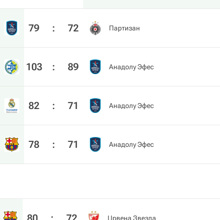
79
:
72
Партизан
103
:
89
Анадолу Эфес
82
:
71
Анадолу Эфес
78
:
71
Анадолу Эфес
80
:
72
Црвена Звезда