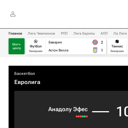
Главное
Лига Чемпионов
РПЛ
Лига Европы
АПЛ
Ла Лига
2
Бавария
Матч-
Футбол
Теннис
центр
1
Астон Вилла
Завершен
Завершен
Баскетбол
Евролига
1
Анадолу Эфес