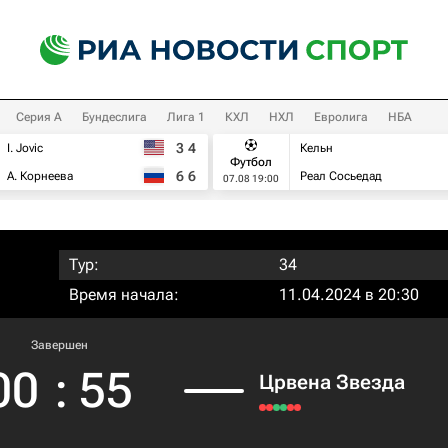
Серия А
Бундеслига
Лига 1
КХЛ
НХЛ
Евролига
НБА
3
4
I. Jovic
Кельн
Футбол
6
6
А. Корнеева
Реал Сосьедад
07.08 19:00
Тур:
34
Время начала:
11.04.2024 в 20:30
Завершен
00
:
55
Црвена Звезда