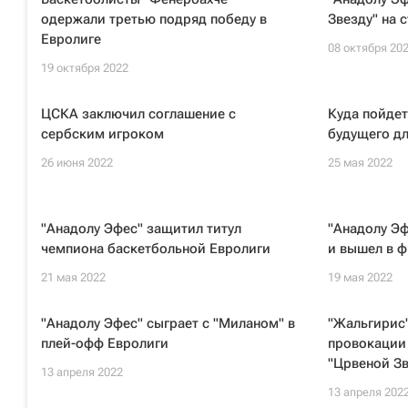
одержали третью подряд победу в
Звезду" на 
Евролиге
08 октября 20
19 октября 2022
ЦСКА заключил соглашение с
Куда пойде
сербским игроком
будущего д
26 июня 2022
25 мая 2022
"Анадолу Эфес" защитил титул
"Анадолу Э
чемпиона баскетбольной Евролиги
и вышел в ф
21 мая 2022
19 мая 2022
"Анадолу Эфес" сыграет с "Миланом" в
"Жальгирис
плей-офф Евролиги
провокации 
"Црвеной З
13 апреля 2022
13 апреля 202