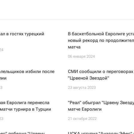
л в гостях турецкий
В баскетбольной Евролиге уст
новый рекорд по продолжител
матча
24
06 января 2024
олельщиков избили после
СМИ сообщили о переговорах
лии
"Црвеной Звездой"
23
23 августа 2023
ая Евролига перенесла
"Реал" обыграл "Црвену Звезду
матчи турнира в Турции
матче Евролиги
23
21 октября 2022
ес" победил "Црвену
ЦСКА уступил "Анадолу Эфес" 