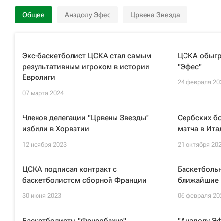
Общее
Анадолу Эфес
Црвена Звезда
Экс-баскетболист ЦСКА стал самым
ЦСКА обыгра
результативным игроком в истории
"Эфес"
Евролиги
24 февраля 20
07 марта 2024
Членов делегации "Црвены Звезды"
Сербских б
избили в Хорватии
матча в Ита
12 ноября 2023
21 октября 20
ЦСКА подписал контракт с
Баскетбольн
баскетболистом сборной Франции
ближайшие 
30 июня 2023
06 февраля 20
Баскетболисты "Фенербахче"
"Анадолу Эф