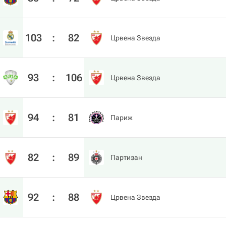
103
:
82
Црвена Звезда
93
:
106
Црвена Звезда
94
:
81
Париж
82
:
89
Партизан
92
:
88
Црвена Звезда