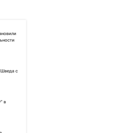
ановили
ьности
 Шведа с
" в
в