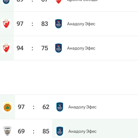
97
:
83
Анадолу Эфес
94
:
75
Анадолу Эфес
97
:
62
Анадолу Эфес
69
:
85
Анадолу Эфес