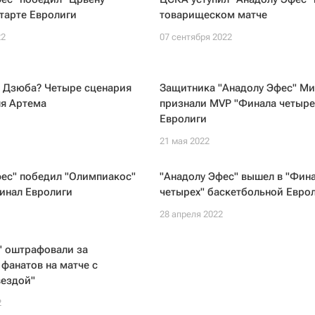
старте Евролиги
товарищеском матче
22
07 сентября 2022
т Дзюба? Четыре сценария
Защитника "Анадолу Эфес" М
ля Артема
признали MVP "Финала четыре
Евролиги
21 мая 2022
фес" победил "Олимпиакос"
"Анадолу Эфес" вышел в "Фин
инал Евролиги
четырех" баскетбольной Евро
28 апреля 2022
" оштрафовали за
фанатов на матче с
вездой"
2