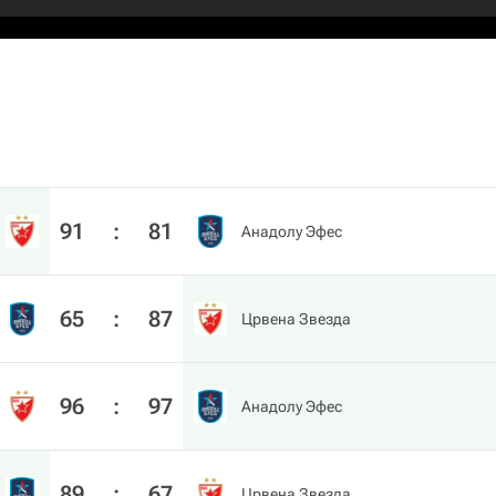
91
:
81
Анадолу Эфес
65
:
87
Црвена Звезда
96
:
97
Анадолу Эфес
89
:
67
Црвена Звезда