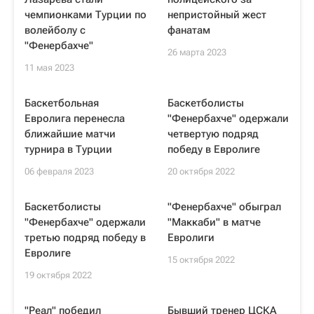
чемпионками Турции по
непристойный жест
волейболу с
фанатам
"Фенербахче"
26 марта 2023
11 мая 2023
Баскетбольная
Баскетболисты
Евролига перенесла
"Фенербахче" одержали
ближайшие матчи
четвертую подряд
турнира в Турции
победу в Евролиге
06 февраля 2023
20 октября 2022
Баскетболисты
"Фенербахче" обыграл
"Фенербахче" одержали
"Маккаби" в матче
третью подряд победу в
Евролиги
Евролиге
15 октября 2022
19 октября 2022
"Реал" победил
Бывший тренер ЦСКА