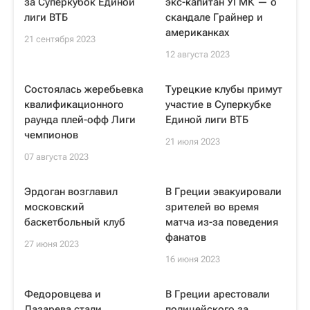
за Суперкубок Единой
экс-капитан УГМК — о
лиги ВТБ
скандале Грайнер и
американках
21 сентября 2023
12 августа 2023
Состоялась жеребьевка
Турецкие клубы примут
квалификационного
участие в Суперкубке
раунда плей-офф Лиги
Единой лиги ВТБ
чемпионов
21 июля 2023
07 августа 2023
Эрдоган возглавил
В Греции эвакуировали
московский
зрителей во время
баскетбольный клуб
матча из-за поведения
фанатов
27 июня 2023
16 июня 2023
Федоровцева и
В Греции арестовали
Лазарева стали
полицейского за