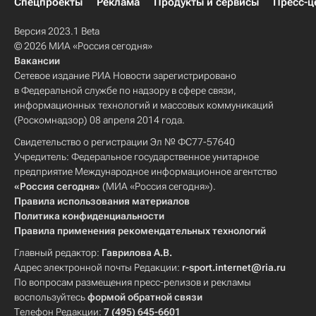
Спецпроекты
Реклама
Продукты и сервисы
Пресс-ц
Версия 2023.1 Beta
© 2026 МИА «Россия сегодня»
Вакансии
Сетевое издание РИА Новости зарегистрировано
в Федеральной службе по надзору в сфере связи,
информационных технологий и массовых коммуникаций
(Роскомнадзор) 08 апреля 2014 года.
Свидетельство о регистрации Эл № ФС77-57640
Учредитель: Федеральное государственное унитарное
предприятие Международное информационное агентство
«Россия сегодня»
(МИА «Россия сегодня»).
Правила использования материалов
Политика конфиденциальности
Правила применения рекомендательных технологий
Главный редактор:
Гаврилова А.В.
Адрес электронной почты Редакции:
r-sport.internet@ria.ru
По вопросам размещения пресс-релизов и рекламы
воспользуйтесь
формой обратной связи
Телефон Редакции:
7 (495) 645-6601