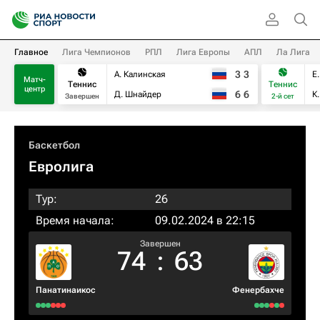
Главное
Лига Чемпионов
РПЛ
Лига Европы
АПЛ
Ла Лига
3
3
А. Калинская
Е
Матч-
Теннис
Теннис
центр
6
6
Д. Шнайдер
К
Завершен
2-й сет
Баскетбол
Евролига
Тур:
26
Время начала:
09.02.2024 в 22:15
Завершен
74
:
63
Панатинаикос
Фенербахче