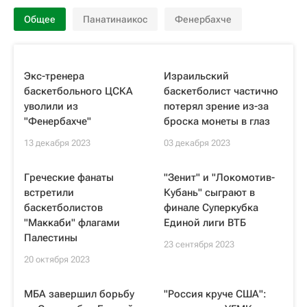
Общее
Панатинаикос
Фенербахче
Экс-тренера
Израильский
баскетбольного ЦСКА
баскетболист частично
уволили из
потерял зрение из-за
"Фенербахче"
броска монеты в глаз
13 декабря 2023
03 декабря 2023
Греческие фанаты
"Зенит" и "Локомотив-
встретили
Кубань" сыграют в
баскетболистов
финале Суперкубка
"Маккаби" флагами
Единой лиги ВТБ
Палестины
23 сентября 2023
20 октября 2023
МБА завершил борьбу
"Россия круче США":