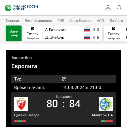
Главное
Лига Чемпионов
РПЛ
Лига Европы
АПЛ
Ла Лига
3
3
А. Калинская
Матч-
Теннис
Теннис
центр
6
6
Д. Шнайдер
Завершен
Завершен
Баскетбол
Евролига
Тур:
29
Время начала:
14.03.2024 в 21:00
Завершен
80
:
84
Црвена Звезда
Маккаби Т-А