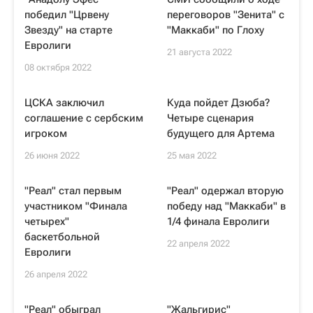
победил "Црвену
переговоров "Зенита" с
Звезду" на старте
"Маккаби" по Глоху
Евролиги
21 августа 2022
08 октября 2022
ЦСКА заключил
Куда пойдет Дзюба?
соглашение с сербским
Четыре сценария
игроком
будущего для Артема
26 июня 2022
25 мая 2022
"Реал" стал первым
"Реал" одержал вторую
участником "Финала
победу над "Маккаби" в
четырех"
1/4 финала Евролиги
баскетбольной
22 апреля 2022
Евролиги
26 апреля 2022
"Реал" обыграл
"Жальгирис"