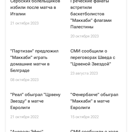
Сербских болельщиков
Греческие фанаты
избили после матча в
встретили
Италии
баскетболистов
"Маккаби" флагами
21 октября 2023
Палестины
20 октября 2023
"Партизан" предложил
СМИ сообщили о
"Маккаби" играть
переговорах Шведа с
домашние матчи в
"Црвеной Звездой"
Белграде
23 августа 2023
08 октября 2023
"Реал" обыграл "Црвену
"Фенербахче" обыграл
Звезду" в матче
"Маккаби" в матче
Евролиги
Евролиги
21 октября 2022
15 октября 2022
"Анадолу Эфес"
СМИ сообщили о ходе