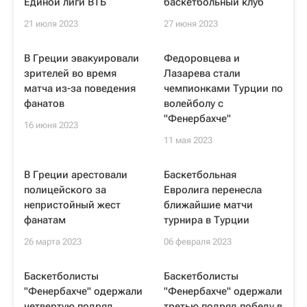
Единой лиги ВТБ
баскетбольный клуб
21 июля 2023
27 июня 2023
В Греции эвакуировали
Федоровцева и
зрителей во время
Лазарева стали
матча из-за поведения
чемпионками Турции по
фанатов
волейболу с
"Фенербахче"
16 июня 2023
11 мая 2023
В Греции арестовали
Баскетбольная
полицейского за
Евролига перенесла
непристойный жест
ближайшие матчи
фанатам
турнира в Турции
26 марта 2023
06 февраля 2023
Баскетболисты
Баскетболисты
"Фенербахче" одержали
"Фенербахче" одержали
четвертую подряд
третью подряд победу в