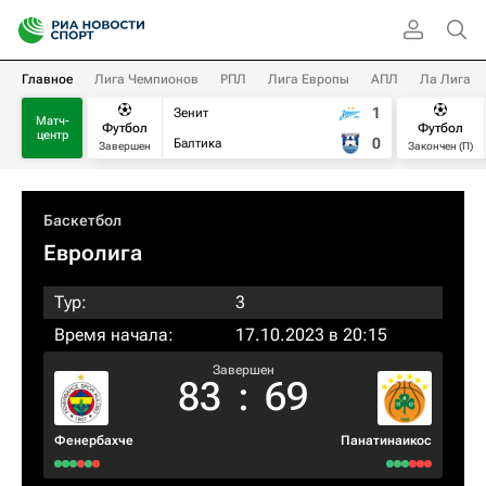
Главное
Лига Чемпионов
РПЛ
Лига Европы
АПЛ
Ла Лига
1
Зенит
Матч-
Футбол
Футбол
центр
0
Балтика
Завершен
Закончен (П)
Баскетбол
Евролига
Тур:
3
Время начала:
17.10.2023 в 20:15
Завершен
83
:
69
Фенербахче
Панатинаикос