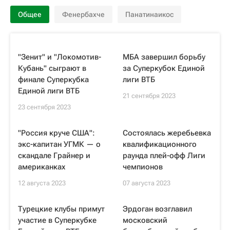
Общее
Фенербахче
Панатинаикос
"Зенит" и "Локомотив-
МБА завершил борьбу
Кубань" сыграют в
за Суперкубок Единой
финале Суперкубка
лиги ВТБ
Единой лиги ВТБ
21 сентября 2023
23 сентября 2023
"Россия круче США":
Состоялась жеребьевка
экс-капитан УГМК — о
квалификационного
скандале Грайнер и
раунда плей-офф Лиги
американках
чемпионов
12 августа 2023
07 августа 2023
Турецкие клубы примут
Эрдоган возглавил
участие в Суперкубке
московский