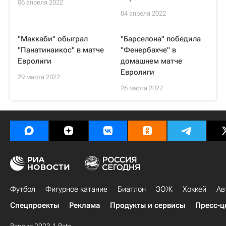
06 апреля 2022
04 апреля 2022
"Маккаби" обыграл
"Барселона" победила
"Панатинаикос" в матче
"Фенербахче" в
Евролиги
домашнем матче
Евролиги
29 марта 2022
26 марта 2022
Футбол
Фигурное катание
Биатлон
ЗОЖ
Хоккей
Ав
Спецпроекты
Реклама
Продукты и сервисы
Пресс-ц