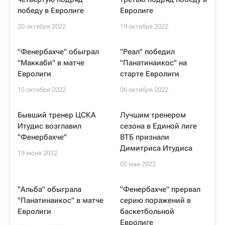
победу в Евролиге
Евролиге
20 октября 2022
19 октября 2022
"Фенербахче" обыграл
"Реал" победил
"Маккаби" в матче
"Панатинаикос" на
Евролиги
старте Евролиги
15 октября 2022
06 октября 2022
Бывший тренер ЦСКА
Лучшим тренером
Итудис возглавил
сезона в Единой лиге
"Фенербахче"
ВТБ признали
Димитриса Итудиса
19 июня 2022
05 мая 2022
"Альба" обыграла
"Фенербахче" прервал
"Панатинаикос" в матче
серию поражений в
Евролиги
баскетбольной
Евролиге