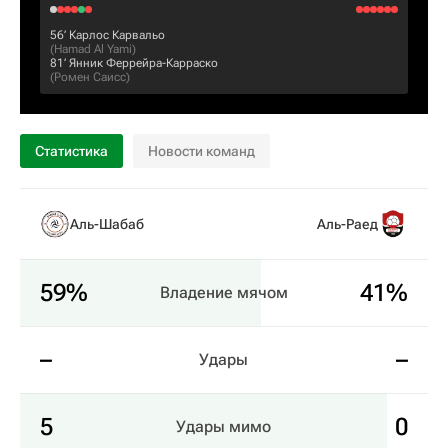
56‎’‎
Карлос Карвальо
(
Hamad Al Yami
)
81‎’‎
Янник Феррейра-Карраско
(
Ромен Саисс
)
Статистика
Новости команд
Аль-Шабаб
Аль-Раед
59%
41%
Владение мячом
–
–
Удары
5
0
Удары мимо