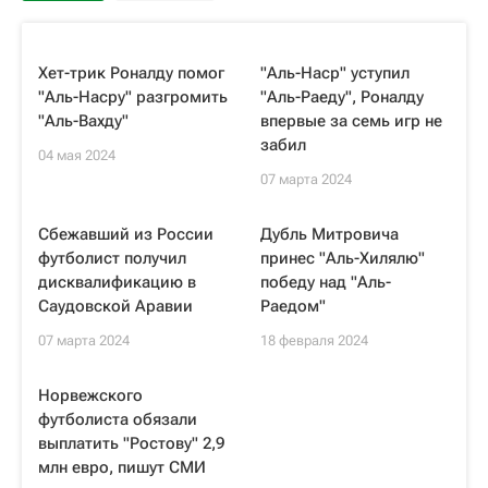
Хет-трик Роналду помог
"Аль-Наср" уступил
"Аль-Насру" разгромить
"Аль-Раеду", Роналду
"Аль-Вахду"
впервые за семь игр не
забил
04 мая 2024
07 марта 2024
Сбежавший из России
Дубль Митровича
футболист получил
принес "Аль-Хилялю"
дисквалификацию в
победу над "Аль-
Саудовской Аравии
Раедом"
07 марта 2024
18 февраля 2024
Норвежского
футболиста обязали
выплатить "Ростову" 2,9
млн евро, пишут СМИ