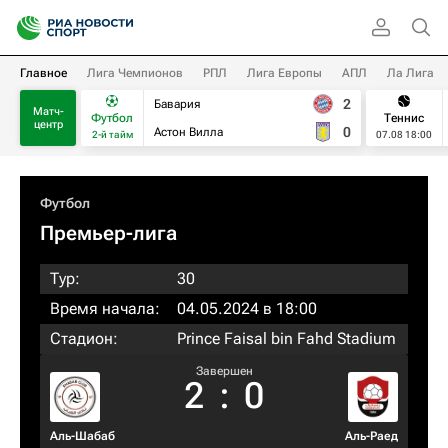
Главное
Лига Чемпионов
РПЛ
Лига Европы
АПЛ
Ла Лига
2
Бавария
Матч-
Футбол
Теннис
центр
0
Астон Вилла
2-й тайм
07.08 18:00
Футбол
Премьер-лига
Тур:
30
Время начала:
04.05.2024 в 18:00
Стадион:
Prince Faisal bin Fahd Stadium
Завершен
2
:
0
Аль-Шабаб
Аль-Раед