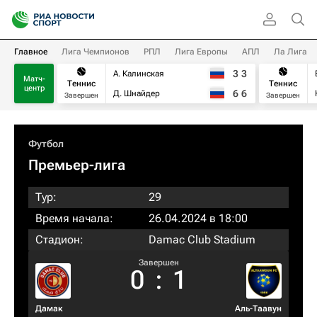
Главное
Лига Чемпионов
РПЛ
Лига Европы
АПЛ
Ла Лига
3
3
А. Калинская
Матч-
Теннис
Теннис
центр
6
6
Д. Шнайдер
Завершен
Завершен
Футбол
Премьер-лига
Тур:
29
Время начала:
26.04.2024 в 18:00
Стадион:
Damac Club Stadium
Завершен
0
:
1
Дамак
Аль-Таавун