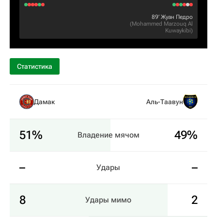
89‎’‎
Жуан Педро
(
Mohammed Marzouq Al
Kuwaykibi
)
Статистика
Дамак
Аль-Таавун
51%
49%
Владение мячом
–
–
Удары
8
2
Удары мимо