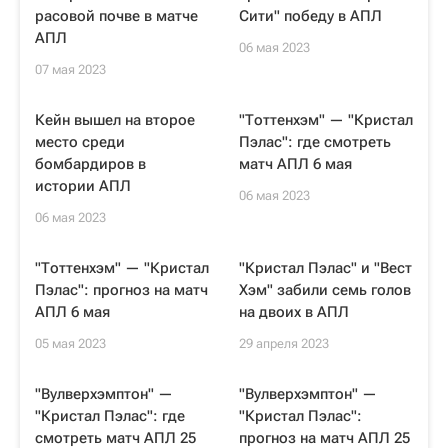
расовой почве в матче
Сити" победу в АПЛ
АПЛ
06 мая 2023
07 мая 2023
Кейн вышел на второе
"Тоттенхэм" — "Кристал
место среди
Пэлас": где смотреть
бомбардиров в
матч АПЛ 6 мая
истории АПЛ
06 мая 2023
06 мая 2023
"Тоттенхэм" — "Кристал
"Кристал Пэлас" и "Вест
Пэлас": прогноз на матч
Хэм" забили семь голов
АПЛ 6 мая
на двоих в АПЛ
05 мая 2023
29 апреля 2023
"Вулверхэмптон" —
"Вулверхэмптон" —
"Кристал Пэлас": где
"Кристал Пэлас":
смотреть матч АПЛ 25
прогноз на матч АПЛ 25