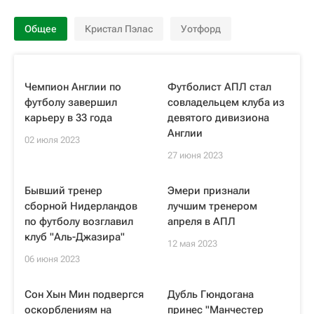
Общее
Кристал Пэлас
Уотфорд
Чемпион Англии по
Футболист АПЛ стал
футболу завершил
совладельцем клуба из
карьеру в 33 года
девятого дивизиона
Англии
02 июля 2023
27 июня 2023
Бывший тренер
Эмери признали
сборной Нидерландов
лучшим тренером
по футболу возглавил
апреля в АПЛ
клуб "Аль-Джазира"
12 мая 2023
06 июня 2023
Сон Хын Мин подвергся
Дубль Гюндогана
оскорблениям на
принес "Манчестер