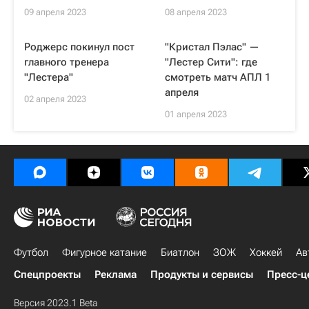
09 апреля 2023
08 апреля 2023
Роджерс покинул пост
"Кристал Пэлас" —
главного тренера
"Лестер Сити": где
"Лестера"
смотреть матч АПЛ 1
апреля
02 апреля 2023
01 апреля 2023
Футбол
Фигурное катание
Биатлон
ЗОЖ
Хоккей
Ав
Спецпроекты
Реклама
Продукты и сервисы
Пресс-ц
Версия 2023.1 Beta