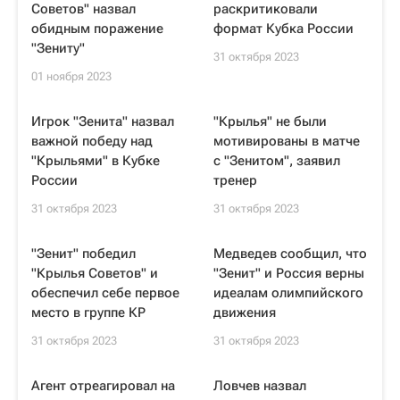
Советов" назвал
раскритиковали
обидным поражение
формат Кубка России
"Зениту"
31 октября 2023
01 ноября 2023
Игрок "Зенита" назвал
"Крылья" не были
важной победу над
мотивированы в матче
"Крыльями" в Кубке
с "Зенитом", заявил
России
тренер
31 октября 2023
31 октября 2023
"Зенит" победил
Медведев сообщил, что
"Крылья Советов" и
"Зенит" и Россия верны
обеспечил себе первое
идеалам олимпийского
место в группе КР
движения
31 октября 2023
31 октября 2023
Агент отреагировал на
Ловчев назвал