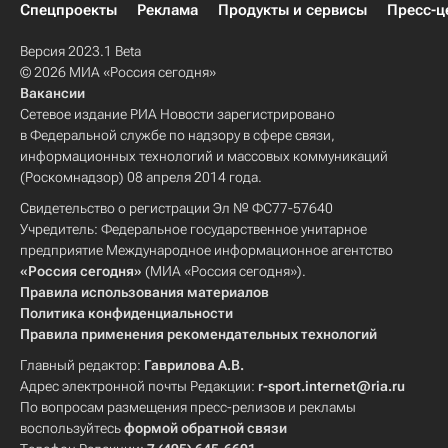
Спецпроекты
Реклама
Продукты и сервисы
Пресс-ц
Версия 2023.1 Beta
© 2026 МИА «Россия сегодня»
Вакансии
Сетевое издание РИА Новости зарегистрировано
в Федеральной службе по надзору в сфере связи,
информационных технологий и массовых коммуникаций
(Роскомнадзор) 08 апреля 2014 года.
Свидетельство о регистрации Эл № ФС77-57640
Учредитель: Федеральное государственное унитарное
предприятие Международное информационное агентство
«Россия сегодня»
(МИА «Россия сегодня»).
Правила использования материалов
Политика конфиденциальности
Правила применения рекомендательных технологий
Главный редактор:
Гаврилова А.В.
Адрес электронной почты Редакции:
r-sport.internet@ria.ru
По вопросам размещения пресс-релизов и рекламы
воспользуйтесь
формой обратной связи