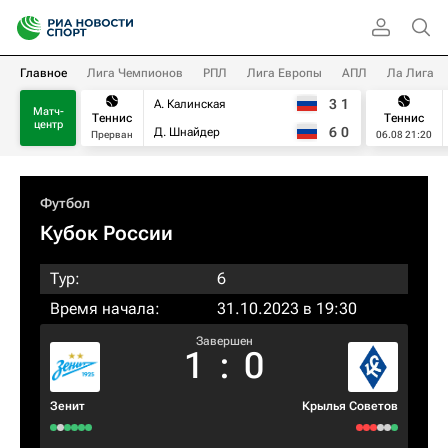
Главное
Лига Чемпионов
РПЛ
Лига Европы
АПЛ
Ла Лига
3
1
А. Калинская
Матч-
Теннис
Теннис
центр
6
0
Д. Шнайдер
Прерван
06.08 21:20
Футбол
Кубок России
Тур:
6
Время начала:
31.10.2023 в 19:30
Завершен
1
:
0
Зенит
Крылья Советов