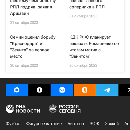
шестому чемпионству
назвал главного
РПЛ подряд, заявил
соперника в РПЛ
Аршавин
31 октября 2023
31 октября 2023
Семин оценил борьбу
КДК РФС планирует
"Краснодара" и
наказать Ромащенко по
"Зенита" за первое
итогам матча с
место
"Зенитом"
30 октября 2023
30 октября 2023
Футбол
Фигурное катание
Биатлон
ЗОЖ
Хоккей
Ав