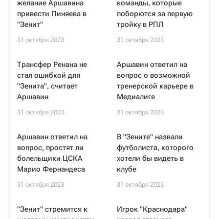
желание Аршавина
команды, которые
привести Пиняева в
поборются за первую
"Зенит"
тройку в РПЛ
31 октября 2023
31 октября 2023
Трансфер Ренана не
Аршавин ответил на
стал ошибкой для
вопрос о возможной
"Зенита", считает
тренерской карьере в
Аршавин
Медиалиге
31 октября 2023
31 октября 2023
Аршавин ответил на
В "Зените" назвали
вопрос, простят ли
футболиста, которого
болельщики ЦСКА
хотели бы видеть в
Марио Фернандеса
клубе
31 октября 2023
31 октября 2023
"Зенит" стремится к
Игрок "Краснодара"