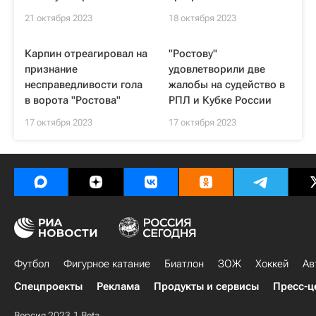
21 октября 2023
18 октября 2023
Карпин отреагировал на
"Ростову"
признание
удовлетворили две
несправедливости гола
жалобы на судейство в
в ворота "Ростова"
РПЛ и Кубке России
17 октября 2023
17 октября 2023
Футбол
Фигурное катание
Биатлон
ЗОЖ
Хоккей
Ав
Спецпроекты
Реклама
Продукты и сервисы
Пресс-ц
Версия 2023.1 Beta