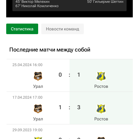
45‎’‎
Виктор Мелехин
50‎’‎
Гильерме Шеттин
67‎’‎
Николай Комличенко
Статистика
Новости команд
Последние матчи между собой
25.04.2024 16:00
0
:
1
Урал
Ростов
17.04.2024 17:00
1
:
3
Урал
Ростов
29.09.2023 19:00