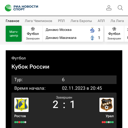
Главное
Лига Чемпионов
РПЛ
Лига Европы
АПЛ
Ла Лига
3
Динамо Москва
Матч-
Футбол
Футбол
центр
1
Динамо Махачкала
Завершен
Завершен
Футбол
Кубок России
Тур:
6
Время начала:
02.11.2023 в 20:45
Завершен
2
:
1
Ростов
Урал