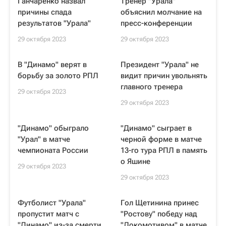
Ганчаренко назвал
Тренер "Урала"
причины спада
объяснил молчание на
результатов "Урала"
пресс-конференции
29 октября 2023
29 октября 2023
В "Динамо" верят в
Президент "Урала" не
борьбу за золото РПЛ
видит причин увольнять
главного тренера
29 октября 2023
29 октября 2023
"Динамо" обыграло
"Динамо" сыграет в
"Урал" в матче
черной форме в матче
чемпионата России
13-го тура РПЛ в память
о Яшине
29 октября 2023
29 октября 2023
Футболист "Урала"
Гол Щетинина принес
пропустит матч с
"Ростову" победу над
"Динамо" из-за смерти
"Локомотивом" в матче