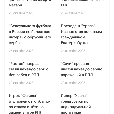
матери
РПЛ
28 октября 2023
28 октября 2023
"Сексуального футбола
Президент "Урала"
в России нет": честное
Иванов стал почетным
интервью обрусевшего
гражданином
серба
Екатеринбурга
26 октября 2023
24 октября 2023
"Ростов" прервал
"Сочи" прервал
семиматчевую серию
шестиматчевую серию
без побед в РПЛ
поражений в РПЛ
22 октября 2023
22 октября 2023
Игрок "Факела"
Лидер "Урала"
отстранен от клуба из-
тренируется по
за отказа выйти на
индивидуальной
замену в игре РПЛ
программе