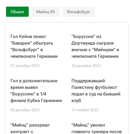
Общее
Майнц 05
Вольфсбург
Гол Кейна помог
"Боруссия" из
"Баварии" обыграть
Дортмунда сыграла
"Вольфсбург" в
вничью с "Майнцем" в
чемпионате Германии
чемпионате Германии
21 декабря 2023
20 декабря 2023
Гол в дополнительное
Поддержавший
время вывел
Палестину футболист
"Боруссию" в 1/4
подал в суд на бывший
финала Кубка Германии
клуб
06 декабря 2023
15 ноября 2023
"Майнц" разорвал
"Майнц" уволил
контракт с
главного тренера после