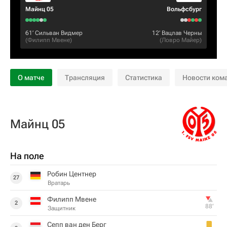
Майнц 05
Вольфсбург
61‎’‎
Сильван Видмер
12‎’‎
Вацлав Черны
(
Филипп Мвене
)
(
Ловро Майер
)
О матче
Трансляция
Статистика
Новости ком
Майнц 05
На поле
Робин Центнер
27
Вратарь
Филипп Мвене
2
88‎’‎
Защитник
Сепп ван ден Берг