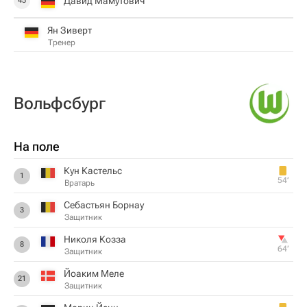
Давид Мамутович
45
Ян Зиверт
Тренер
Вольфсбург
На поле
Кун Кастельс
1
54‎’‎
Вратарь
Себастьян Борнау
3
Защитник
Николя Козза
8
64‎’‎
Защитник
Йоаким Меле
21
Защитник