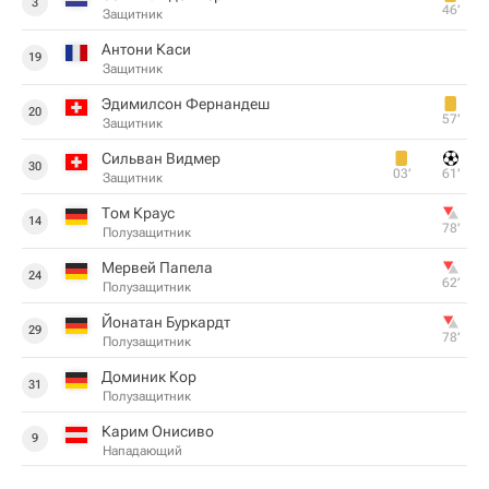
3
46‎’‎
Защитник
Антони Каси
19
Защитник
Эдимилсон Фернандеш
20
57‎’‎
Защитник
Сильван Видмер
30
03‎’‎
61‎’‎
Защитник
Том Краус
14
78‎’‎
Полузащитник
Мервей Папела
24
62‎’‎
Полузащитник
Йонатан Буркардт
29
78‎’‎
Полузащитник
Доминик Кор
31
Полузащитник
Карим Онисиво
9
Нападающий