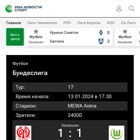
Главное
Лига Чемпионов
РПЛ
Лига Европы
АПЛ
Ла Лига
0
Крылья Советов
Матч-
Футбол
Футбол
центр
2
Балтика
Завершен
Завершен
Футбол
Бундеслига
Тур:
17
Время начала:
13.01.2024 в 17:30
Стадион:
MEWA Arena
Зрители:
24000
Завершен
1
:
1