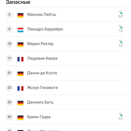
Запасные
Максим Ляйтш
5
88‎’‎
Леандро Баррейро
8
78‎’‎
Марко Рихтер
10
78‎’‎
Людовик Ажорк
17
Данни да Коста
21
Жозуа Гилавоги
23
Даниэль Батц
33
Браян Груда
43
62‎’‎