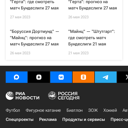
"Герта": где смотреть
"Герта": прогноз на
матч Бундеслиги 27 мая
матч Бундеслиги 27 мая
27 мая 2023
26 мая 2023
"Боруссия Дортмунд" —
"Майнц" — "Штутгарт":
"Майнц": прогноз на
где смотреть матч
матч Бундеслиги 27 мая
Бундеслиги 21 мая
26 мая 2023
21 мая 2023
Футбол
Фигурное катание
Биатлон
ЗОЖ
Хоккей
Ав
Спецпроекты
Реклама
Продукты и сервисы
Пресс-ц