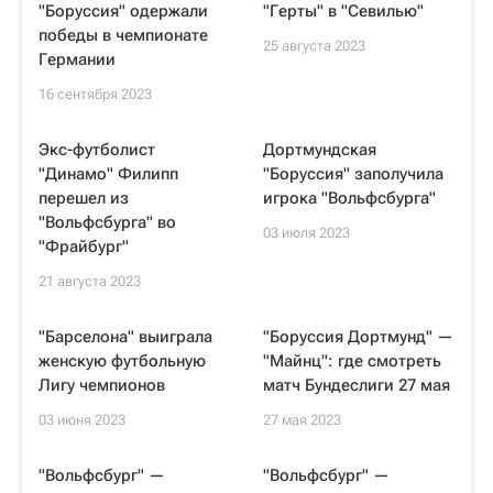
"Боруссия" одержали
"Герты" в "Севилью"
победы в чемпионате
25 августа 2023
Германии
16 сентября 2023
Экс-футболист
Дортмундская
"Динамо" Филипп
"Боруссия" заполучила
перешел из
игрока "Вольфсбурга"
"Вольфсбурга" во
03 июля 2023
"Фрайбург"
21 августа 2023
"Барселона" выиграла
"Боруссия Дортмунд" —
женскую футбольную
"Майнц": где смотреть
Лигу чемпионов
матч Бундеслиги 27 мая
03 июня 2023
27 мая 2023
"Вольфсбург" —
"Вольфсбург" —