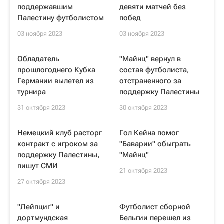
поддержавшим
девяти матчей без
Палестину футболистом
побед
03 ноября 2023
03 ноября 2023
Обладатель
"Майнц" вернул в
прошлогоднего Кубка
состав футболиста,
Германии вылетел из
отстраненного за
турнира
поддержку Палестины
31 октября 2023
30 октября 2023
Немецкий клуб расторг
Гол Кейна помог
контракт с игроком за
"Баварии" обыграть
поддержку Палестины,
"Майнц"
пишут СМИ
21 октября 2023
27 октября 2023
"Лейпциг" и
Футболист сборной
дортмундская
Бельгии перешел из