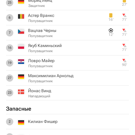
Мориц Йенц
25
27‎’‎
Защитник
Астер Вранкс
6
16‎’‎
71‎’‎
Полузащитник
Вацлав Черны
7
12‎’‎
71‎’‎
Полузащитник
Якуб Каминьский
16
71‎’‎
Полузащитник
Ловро Майер
19
90‎’‎
Полузащитник
Максимилиан Арнольд
27
Полузащитник
Йонас Винд
23
Нападающий
Запасные
Килиан Фишер
2