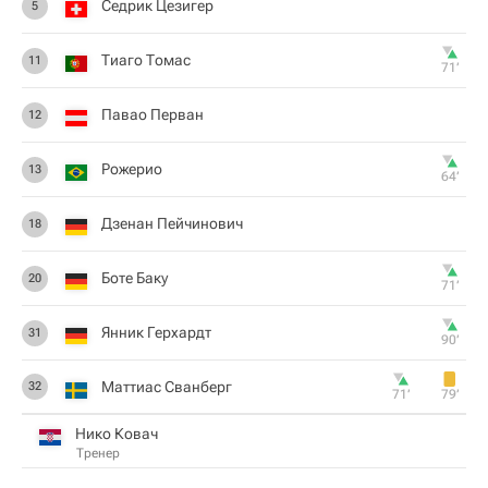
Седрик Цезигер
5
Тиаго Томас
11
71‎’‎
Павао Перван
12
Рожерио
13
64‎’‎
Дзенан Пейчинович
18
Боте Баку
20
71‎’‎
Янник Герхардт
31
90‎’‎
Маттиас Сванберг
32
71‎’‎
79‎’‎
Нико Ковач
Тренер