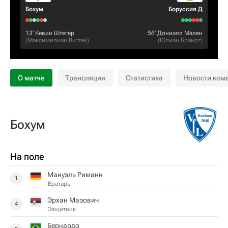
Бохум
Боруссия Д
13‎’‎
Кевин Штегер
56‎’‎
Дониэлл Мален
(
Максимилиан Виттек
)
(
Юлиан Брандт
)
О матче
Трансляция
Статистика
Новости ком
Бохум
На поле
Мануэль Риманн
1
Вратарь
Эрхан Мазович
4
Защитник
Бернардо