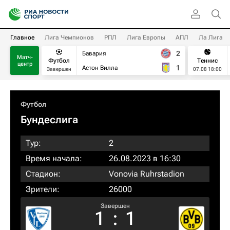
Главное
Лига Чемпионов
РПЛ
Лига Европы
АПЛ
Ла Лига
2
Бавария
Матч-
Футбол
Теннис
центр
1
Астон Вилла
Завершен
07.08 18:00
Футбол
Бундеслига
Тур:
2
Время начала:
26.08.2023 в 16:30
Стадион:
Vonovia Ruhrstadion
Зрители:
26000
Завершен
1
:
1