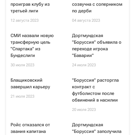
проиграв клубу из
созвучна с соперником
третьей лиги
по дерби
12 августа 2023
04 августа 2023
СМИ назвали новую
Дортмундская
трансферную цель
"Боруссия" объявила о
"Спартака" из
переходе игрока
Бундеслиги
"Баварии"
30 июля 2023
24 июля 2023
Блащиковский
"Боруссия" расторгла
завершил карьеру
контракт с
футболистом после
21 июля 2023
обвинений в насилии
20 июля 2023
Ройс отказался от
Дортмундская
звания капитана
"Боруссия" заполучила