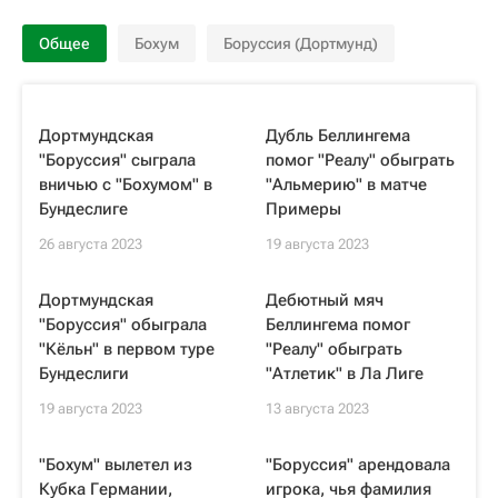
Общее
Бохум
Боруссия (Дортмунд)
Дортмундская
Дубль Беллингема
"Боруссия" сыграла
помог "Реалу" обыграть
вничью с "Бохумом" в
"Альмерию" в матче
Бундеслиге
Примеры
26 августа 2023
19 августа 2023
Дортмундская
Дебютный мяч
"Боруссия" обыграла
Беллингема помог
"Кёльн" в первом туре
"Реалу" обыграть
Бундеслиги
"Атлетик" в Ла Лиге
19 августа 2023
13 августа 2023
"Бохум" вылетел из
"Боруссия" арендовала
Кубка Германии,
игрока, чья фамилия