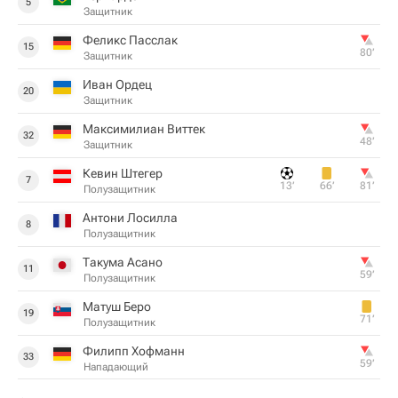
5
Защитник
Феликс Пасслак
15
80‎’‎
Защитник
Иван Ордец
20
Защитник
Максимилиан Виттек
32
48‎’‎
Защитник
Кевин Штегер
7
13‎’‎
66‎’‎
81‎’‎
Полузащитник
Антони Лосилла
8
Полузащитник
Такума Асано
11
59‎’‎
Полузащитник
Матуш Беро
19
71‎’‎
Полузащитник
Филипп Хофманн
33
59‎’‎
Нападающий