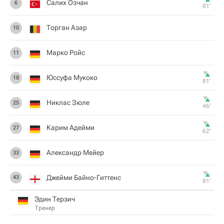
Салих Озчан
6
81‎’‎
Торган Азар
10
Марко Ройс
11
Юссуфа Мукоко
18
81‎’‎
Никлас Зюле
25
46‎’‎
Карим Адейми
27
62‎’‎
Александр Мейер
33
Джейми Байно-Гиттенс
43
81‎’‎
Эдин Терзич
Тренер