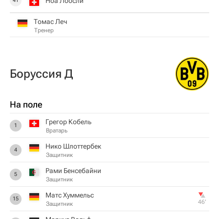
Ноа Лоосли
41
Томас Леч
Тренер
Боруссия Д
На поле
Грегор Кобель
1
Вратарь
Нико Шлоттербек
4
Защитник
Рами Бенсебайни
5
Защитник
Матс Хуммельс
15
46‎’‎
Защитник