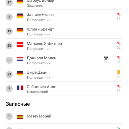
Мариус Вольф
17
Защитник
Феликс Нмеча
8
81‎’‎
Полузащитник
Юлиан Брандт
19
Полузащитник
Марсель Забитцер
20
62‎’‎
Полузащитник
Дониэлл Мален
21
56‎’‎
81‎’‎
Полузащитник
Эмре Джан
23
75‎’‎
Полузащитник
Себастьен Алле
9
81‎’‎
Нападающий
Запасные
Матеу Морей
2