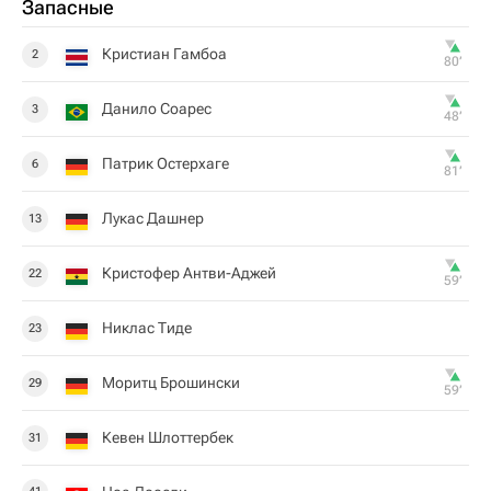
Запасные
Кристиан Гамбоа
2
80‎’‎
Данило Соарес
3
48‎’‎
Патрик Остерхаге
6
81‎’‎
Лукас Дашнер
13
Кристофер Антви-Аджей
22
59‎’‎
Никлас Тиде
23
Моритц Брошински
29
59‎’‎
Кевен Шлоттербек
31