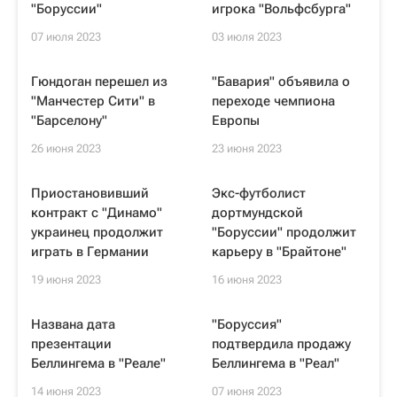
"Боруссии"
игрока "Вольфсбурга"
07 июля 2023
03 июля 2023
Гюндоган перешел из
"Бавария" объявила о
"Манчестер Сити" в
переходе чемпиона
"Барселону"
Европы
26 июня 2023
23 июня 2023
Приостановивший
Экс-футболист
контракт с "Динамо"
дортмундской
украинец продолжит
"Боруссии" продолжит
играть в Германии
карьеру в "Брайтоне"
19 июня 2023
16 июня 2023
Названа дата
"Боруссия"
презентации
подтвердила продажу
Беллингема в "Реале"
Беллингема в "Реал"
14 июня 2023
07 июня 2023