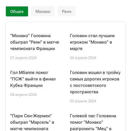
Общее
Монако
Ренн
"Монако" Головина
Головин стал лучшим
обыграл "Ренн" в матче
игроком "Монако" в
чемпионата Франции
марте
07 апреля 2024
04 апреля 2024
Гол Мбаппе помог
Головин вошел в тройку
"ПСЖ" выйти в финал
самых дорогих игроков
Кубка Франции
с постсоветского
пространства
04 апреля 2024
03 апреля 2024
"Пари Сен-Жермен"
Голевой пас Головина
обыграл "Марсель" в
помог "Монако"
матче чемпионата
разгромить "Мец" в