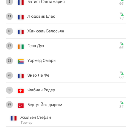
Батист Сантамария
8
66‎’‎
Людовик Блас
11
75‎’‎
Жанюэль Белосьян
16
Гела Дуэ
17
66‎’‎
Уормед Омари
23
Энзо Ле Фе
28
66‎’‎
Фабиан Ридер
32
Бертуг Йылдырым
99
84‎’‎
Жюльен Стефан
Тренер