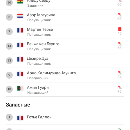
Алиду Сейду
36
66‎’‎
Защитник
Азор Матусива
6
66‎’‎
Полузащитник
Мартен Терье
7
46‎’‎
Полузащитник
Бенжамен Буриго
14
66‎’‎
Полузащитник
Дезире Дуэ
33
Полузащитник
Арно Калимуэндо-Муинга
9
84‎’‎
Нападающий
Амин Гуири
10
75‎’‎
Нападающий
Запасные
Готье Галлон
1