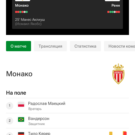
Монако
Ренн
25‎’‎
Манес Аклиуш
(
Исмаил Якобс
)
О матче
Трансляция
Статистика
Новости ком
Монако
На поле
Радослав Маецкий
1
Вратарь
Вандерсон
2
Защитник
Тило Керер