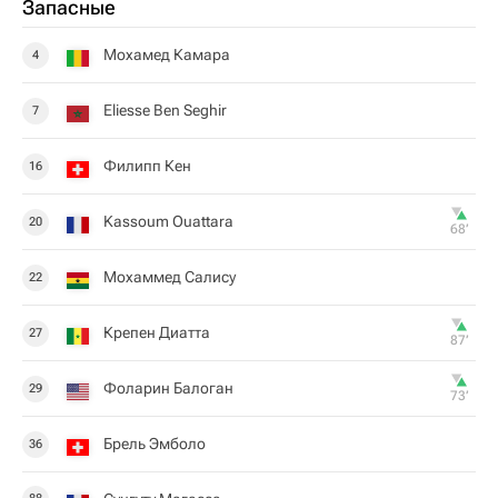
Запасные
Мохамед Камара
4
Eliesse Ben Seghir
7
Филипп Кен
16
Kassoum Ouattara
20
68‎’‎
Мохаммед Салису
22
Крепен Диатта
27
87‎’‎
Фоларин Балоган
29
73‎’‎
Брель Эмболо
36