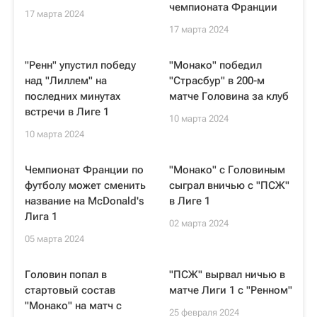
чемпионата Франции
17 марта 2024
17 марта 2024
"Ренн" упустил победу
"Монако" победил
над "Лиллем" на
"Страсбур" в 200-м
последних минутах
матче Головина за клуб
встречи в Лиге 1
10 марта 2024
10 марта 2024
Чемпионат Франции по
"Монако" с Головиным
футболу может сменить
сыграл вничью с "ПСЖ"
название на McDonald's
в Лиге 1
Лига 1
02 марта 2024
05 марта 2024
Головин попал в
"ПСЖ" вырвал ничью в
стартовый состав
матче Лиги 1 с "Ренном"
"Монако" на матч с
25 февраля 2024