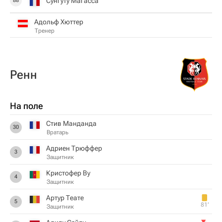
Сунгуту Магасса
88
Адольф Хюттер
Тренер
Ренн
На поле
Стив Манданда
30
Вратарь
Адриен Трюффер
3
Защитник
Кристофер Ву
4
Защитник
Артур Теате
5
81‎’‎
Защитник