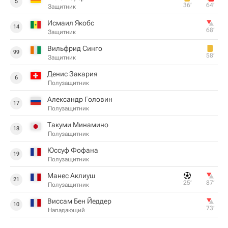
5
36‎’‎
64‎’‎
Защитник
Исмаил Якобс
14
68‎’‎
Защитник
Вильфрид Синго
99
58‎’‎
Защитник
Денис Закария
6
Полузащитник
Александр Головин
17
Полузащитник
Такуми Минамино
18
Полузащитник
Юссуф Фофана
19
Полузащитник
Манес Аклиуш
21
25‎’‎
87‎’‎
Полузащитник
Виссам Бен Йеддер
10
73‎’‎
Нападающий