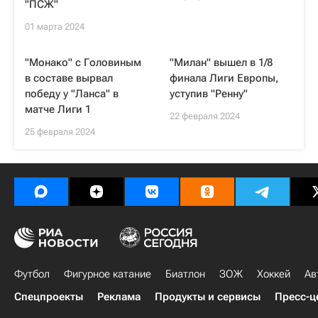
"ПСЖ"
01 марта 2024
"Монако" с Головиным
"Милан" вышел в 1/8
в составе вырвал
финала Лиги Европы,
победу у "Ланса" в
уступив "Ренну"
матче Лиги 1
22 февраля 2024
25 февраля 2024
Футбол
Фигурное катание
Биатлон
ЗОЖ
Хоккей
Ав
Спецпроекты
Реклама
Продукты и сервисы
Пресс-ц