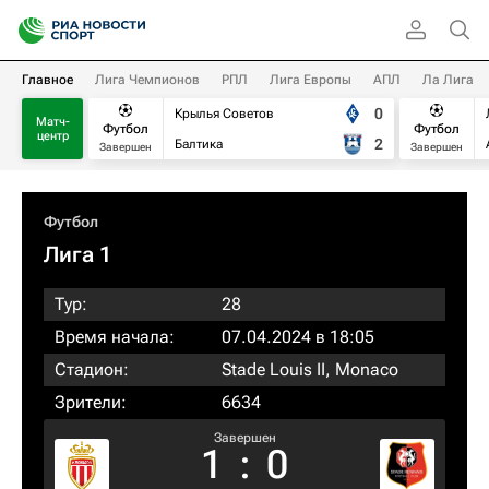
Главное
Лига Чемпионов
РПЛ
Лига Европы
АПЛ
Ла Лига
0
Крылья Советов
Матч-
Футбол
Футбол
центр
2
Балтика
Завершен
Завершен
Футбол
Лига 1
Тур:
28
Время начала:
07.04.2024 в 18:05
Стадион:
Stade Louis II, Monaco
Зрители:
6634
Завершен
1
:
0