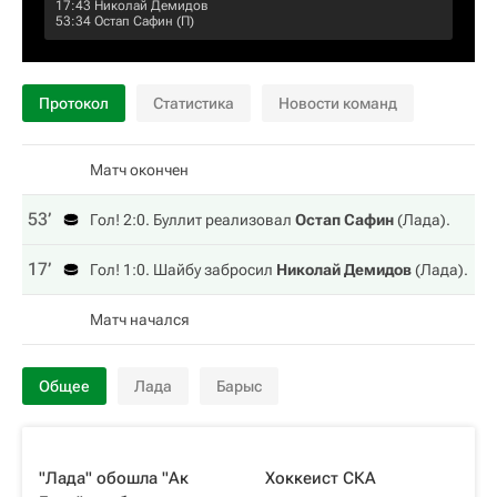
17:43
Николай Демидов
53:34
Остап Сафин
(П)
Протокол
Статистика
Новости команд
Матч окончен
53‎’‎
Гол! 2:0. Буллит реализовал
Остап Сафин
(
Лада
).
17‎’‎
Гол! 1:0. Шайбу забросил
Николай Демидов
(
Лада
).
Матч начался
Общее
Лада
Барыс
"Лада" обошла "Ак
Хоккеист СКА