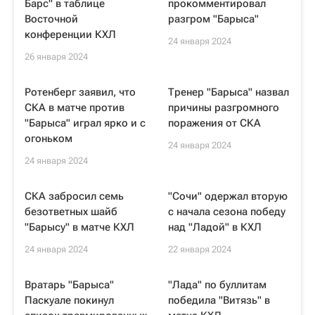
Барс" в таблице
прокомментировал
Восточной
разгром "Барыса"
конференции КХЛ
24 января 2024
26 января 2024
Ротенберг заявил, что
Тренер "Барыса" назвал
СКА в матче против
причины разгромного
"Барыса" играл ярко и с
поражения от СКА
огоньком
24 января 2024
24 января 2024
СКА забросил семь
"Сочи" одержал вторую
безответных шайб
с начала сезона победу
"Барысу" в матче КХЛ
над "Ладой" в КХЛ
24 января 2024
22 января 2024
Вратарь "Барыса"
"Лада" по буллитам
Паскуале покинул
победила "Витязь" в