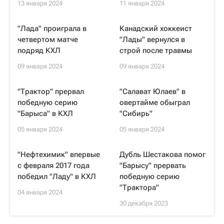
13 января 2024
11 января 2024
"Лада" проиграла в
Канадский хоккеист
четвертом матче
"Лады" вернулся в
подряд КХЛ
строй после травмы
09 января 2024
09 января 2024
"Трактор" прервал
"Салават Юлаев" в
победную серию
овертайме обыграл
"Барыса" в КХЛ
"Сибирь"
05 января 2024
05 января 2024
"Нефтехимик" впервые
Дубль Шестакова помог
с февраля 2017 года
"Барысу" прервать
победил "Ладу" в КХЛ
победную серию
"Трактора"
04 января 2024
30 декабря 2023