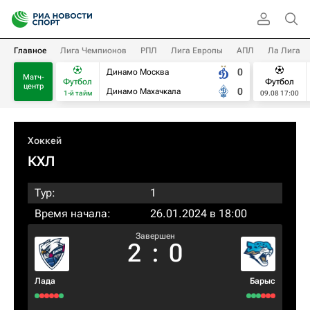
Главное
Лига Чемпионов
РПЛ
Лига Европы
АПЛ
Ла Лига
0
Динамо Москва
Матч-
Футбол
Футбол
центр
0
Динамо Махачкала
1-й тайм
09.08 17:00
Хоккей
КХЛ
Тур:
1
Время начала:
26.01.2024 в 18:00
Завершен
2
:
0
Лада
Барыс