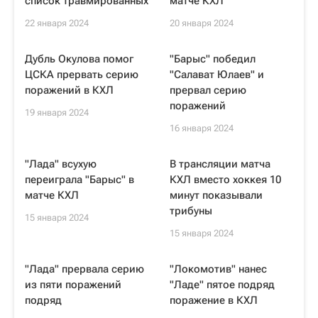
список травмированных
матче КХЛ
22 января 2024
20 января 2024
Дубль Окулова помог
"Барыс" победил
ЦСКА прервать серию
"Салават Юлаев" и
поражений в КХЛ
прервал серию
поражений
19 января 2024
16 января 2024
"Лада" всухую
В трансляции матча
переиграла "Барыс" в
КХЛ вместо хоккея 10
матче КХЛ
минут показывали
трибуны
15 января 2024
15 января 2024
"Лада" прервала серию
"Локомотив" нанес
из пяти поражений
"Ладе" пятое подряд
подряд
поражение в КХЛ