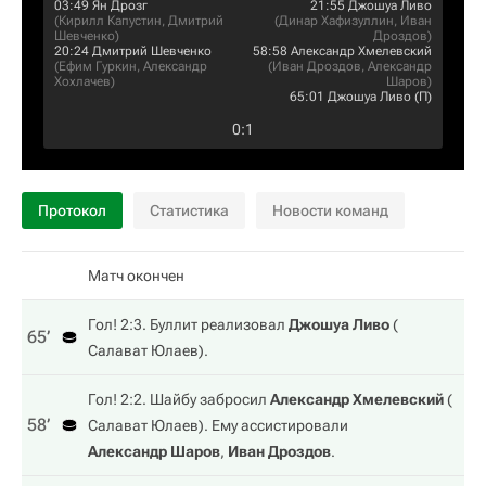
03:49
Ян Дрозг
21:55
Джошуа Ливо
(
Кирилл Капустин
,
Дмитрий
(
Динар Хафизуллин
,
Иван
Шевченко
)
Дроздов
)
20:24
Дмитрий Шевченко
58:58
Александр Хмелевский
(
Ефим Гуркин
,
Александр
(
Иван Дроздов
,
Александр
Хохлачев
)
Шаров
)
65:01
Джошуа Ливо
(П)
0
:
1
Протокол
Статистика
Новости команд
Матч окончен
Гол! 2:3. Буллит реализовал
Джошуа Ливо
(
65‎’‎
Салават Юлаев
).
Гол! 2:2. Шайбу забросил
Александр Хмелевский
(
58‎’‎
Салават Юлаев
). Ему ассистировали
Александр Шаров
,
Иван Дроздов
.