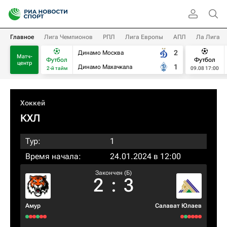
Главное
Лига Чемпионов
РПЛ
Лига Европы
АПЛ
Ла Лига
2
Динамо Москва
Матч-
Футбол
Футбол
центр
1
Динамо Махачкала
2-й тайм
09.08 17:00
Хоккей
КХЛ
Тур:
1
Время начала:
24.01.2024 в 12:00
Закончен (Б)
2
:
3
Амур
Салават Юлаев