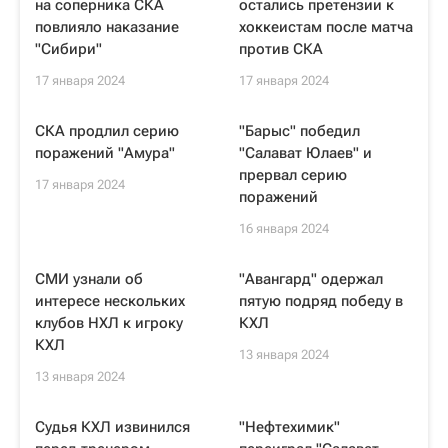
на соперника СКА
остались претензии к
повлияло наказание
хоккеистам после матча
"Сибири"
против СКА
17 января 2024
17 января 2024
СКА продлил серию
"Барыс" победил
поражений "Амура"
"Салават Юлаев" и
прервал серию
17 января 2024
поражений
16 января 2024
СМИ узнали об
"Авангард" одержал
интересе нескольких
пятую подряд победу в
клубов НХЛ к игроку
КХЛ
КХЛ
13 января 2024
13 января 2024
Судья КХЛ извинился
"Нефтехимик"