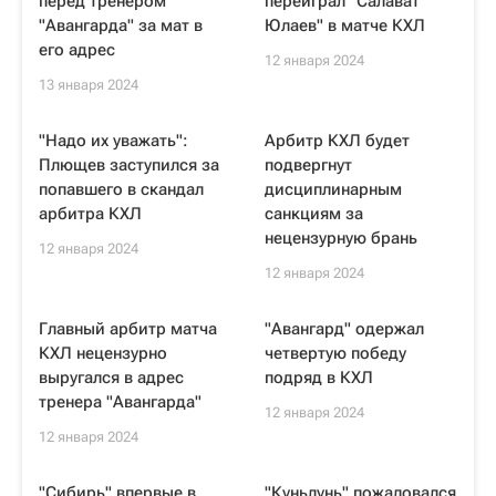
перед тренером
переиграл "Салават
"Авангарда" за мат в
Юлаев" в матче КХЛ
его адрес
12 января 2024
13 января 2024
"Надо их уважать":
Арбитр КХЛ будет
Плющев заступился за
подвергнут
попавшего в скандал
дисциплинарным
арбитра КХЛ
санкциям за
нецензурную брань
12 января 2024
12 января 2024
Главный арбитр матча
"Авангард" одержал
КХЛ нецензурно
четвертую победу
выругался в адрес
подряд в КХЛ
тренера "Авангарда"
12 января 2024
12 января 2024
"Сибирь" впервые в
"Куньлунь" пожаловался