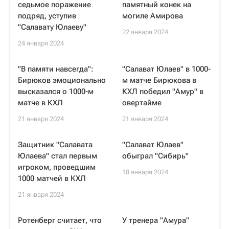
седьмое поражение
памятный конек на
подряд, уступив
могиле Амирова
"Салавату Юлаеву"
22 января 2024
24 января 2024
"В памяти навсегда":
"Салават Юлаев" в 1000-
Бирюков эмоционально
м матче Бирюкова в
высказался о 1000-м
КХЛ победил "Амур" в
матче в КХЛ
овертайме
21 января 2024
21 января 2024
Защитник "Салавата
"Салават Юлаев"
Юлаева" стал первым
обыграл "Сибирь"
игроком, проведшим
18 января 2024
1000 матчей в КХЛ
21 января 2024
Ротенберг считает, что
У тренера "Амура"