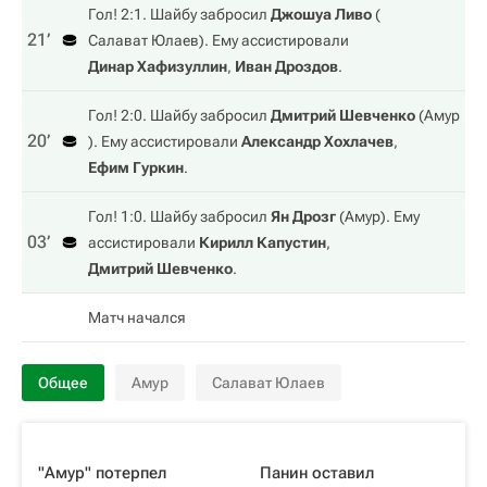
Гол! 2:1. Шайбу забросил
Джошуа Ливо
(
21‎’‎
Салават Юлаев
). Ему ассистировали
Динар Хафизуллин
,
Иван Дроздов
.
Гол! 2:0. Шайбу забросил
Дмитрий Шевченко
(
Амур
20‎’‎
). Ему ассистировали
Александр Хохлачев
,
Ефим Гуркин
.
Гол! 1:0. Шайбу забросил
Ян Дрозг
(
Амур
). Ему
03‎’‎
ассистировали
Кирилл Капустин
,
Дмитрий Шевченко
.
Матч начался
Общее
Амур
Салават Юлаев
"Амур" потерпел
Панин оставил