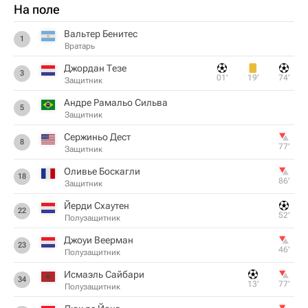
На поле
Вальтер Бенитес
1
Вратарь
Джордан Тезе
3
01‎’‎
19‎’‎
74‎’‎
Защитник
Андре Рамальо Сильва
5
Защитник
Сержиньо Дест
8
77‎’‎
Защитник
Оливье Боскагли
18
86‎’‎
Защитник
Йерди Схаутен
22
52‎’‎
Полузащитник
Джоуи Веерман
23
46‎’‎
Полузащитник
Исмаэль Сайбари
34
13‎’‎
77‎’‎
Полузащитник