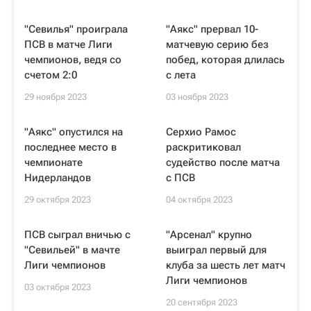
"Севилья" проиграла
"Аякс" прервал 10-
ПСВ в матче Лиги
матчевую серию без
чемпионов, ведя со
побед, которая длилась
счетом 2:0
с лета
29 ноября 2023
03 ноября 2023
"Аякс" опустился на
Серхио Рамос
последнее место в
раскритиковал
чемпионате
судейство после матча
Нидерландов
с ПСВ
29 октября 2023
04 октября 2023
ПСВ сыграл вничью с
"Арсенал" крупно
"Севильей" в мачте
выиграл первый для
Лиги чемпионов
клуба за шесть лет матч
Лиги чемпионов
03 октября 2023
20 сентября 2023