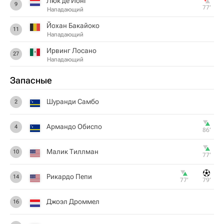
Люк де Йонг
9
77‎’‎
Нападающий
Йохан Бакайоко
11
Нападающий
Ирвинг Лосано
27
Нападающий
Запасные
Шуранди Самбо
2
Армандо Обиспо
4
86‎’‎
Малик Тиллман
10
77‎’‎
Рикардо Пепи
14
77‎’‎
79‎’‎
Джоэл Дроммел
16