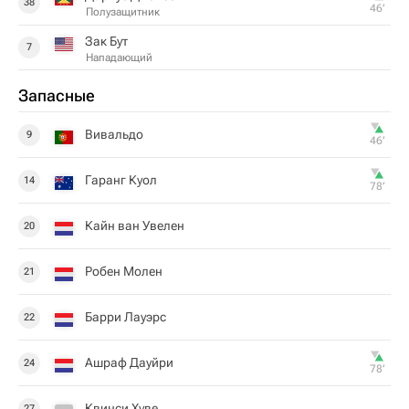
38
46‎’‎
Полузащитник
Зак Бут
7
Нападающий
Запасные
Вивальдо
9
46‎’‎
Гаранг Куол
14
78‎’‎
Кайн ван Увелен
20
Робен Молен
21
Барри Лауэрс
22
Ашраф Дауйри
24
78‎’‎
Квинси Хуве
27