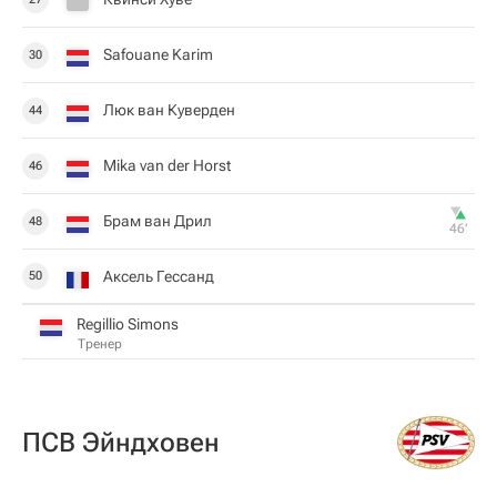
Safouane Karim
30
Люк ван Куверден
44
Mika van der Horst
46
Брам ван Дрил
48
46‎’‎
Аксель Гессанд
50
Regillio Simons
Тренер
ПСВ Эйндховен