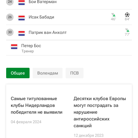
Бои Ватерман
24
Исак Бабади
26
46‎’‎
84‎’‎
Патрик ван Анхолт
30
77‎’‎
Петер Бос
Тренер
Общее
Волендам
ПСВ
Самые титулованные
Десятки клубов Европы
клубы Нидерландов
могут пострадать за
победителя не выявили
нарушение
антироссийских
04 февраля 2024
санкций
12 декабря 2023