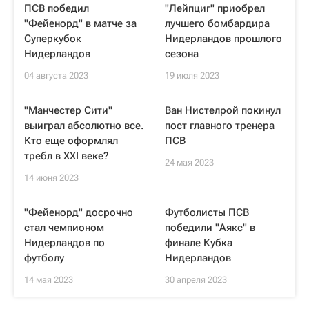
ПСВ победил
"Лейпциг" приобрел
"Фейенорд" в матче за
лучшего бомбардира
Суперкубок
Нидерландов прошлого
Нидерландов
сезона
04 августа 2023
19 июля 2023
"Манчестер Сити"
Ван Нистелрой покинул
выиграл абсолютно все.
пост главного тренера
Кто еще оформлял
ПСВ
требл в XXI веке?
24 мая 2023
14 июня 2023
"Фейенорд" досрочно
Футболисты ПСВ
стал чемпионом
победили "Аякс" в
Нидерландов по
финале Кубка
футболу
Нидерландов
14 мая 2023
30 апреля 2023