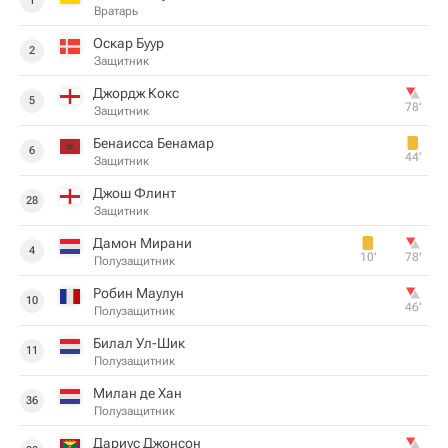
1
Вратарь
Оскар Буур
2
Защитник
Джордж Кокс
5
78‎’‎
Защитник
Бенаисса Бенамар
6
44‎’‎
Защитник
Джош Флинт
28
Защитник
Дамон Мирани
4
10‎’‎
78‎’‎
Полузащитник
Робин Маулун
10
46‎’‎
Полузащитник
Билал Ул-Шик
11
Полузащитник
Милан де Хан
36
Полузащитник
Дариус Джонсон