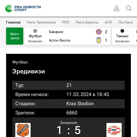
Главное
Лига Чемпионов
РПЛ
Лига Европы
АПЛ
Ла Лига
2
Бавария
Матч-
Футбол
Теннис
центр
1
Астон Вилла
Завершен
Завершен
Футбол
Эредивизи
Тур:
21
Время начала:
11.02.2024 в 18:45
Стадион:
Kras Stadion
Зрители:
6860
Завершен
1
:
5