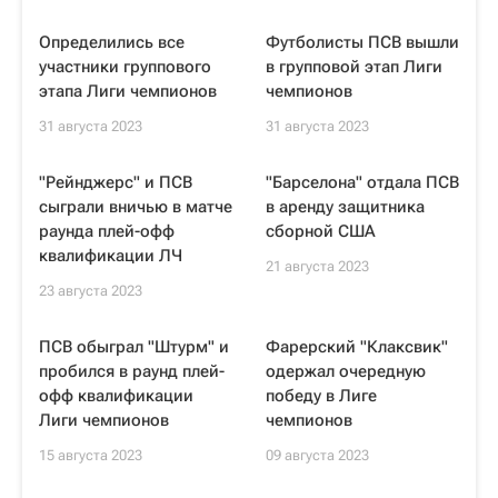
Определились все
Футболисты ПСВ вышли
участники группового
в групповой этап Лиги
этапа Лиги чемпионов
чемпионов
31 августа 2023
31 августа 2023
"Рейнджерс" и ПСВ
"Барселона" отдала ПСВ
сыграли вничью в матче
в аренду защитника
раунда плей-офф
сборной США
квалификации ЛЧ
21 августа 2023
23 августа 2023
ПСВ обыграл "Штурм" и
Фарерский "Клаксвик"
пробился в раунд плей-
одержал очередную
офф квалификации
победу в Лиге
Лиги чемпионов
чемпионов
15 августа 2023
09 августа 2023