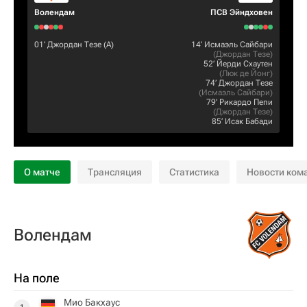
Волендам
ПСВ Эйндховен
01‎’‎
Джордан Тезе
(А)
14‎’‎
Исмаэль Сайбари
(
Джордан Тезе
)
52‎’‎
Йерди Схаутен
(
Люк де Йонг
)
74‎’‎
Джордан Тезе
(
Исмаэль Сайбари
)
79‎’‎
Рикардо Пепи
(
Джордан Тезе
)
85‎’‎
Исак Бабади
О матче
Трансляция
Статистика
Новости ком
Волендам
На поле
Мио Бакхаус