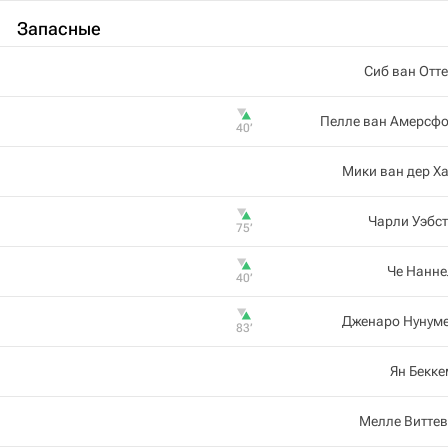
Запасные
Сиб ван Отт
Пелле ван Амерсфо
40‎’‎
Мики ван дер Х
Чарли Уэбс
75‎’‎
Че Нанне
40‎’‎
Дженаро Нунуме
83‎’‎
Ян Бекк
Мелле Витте