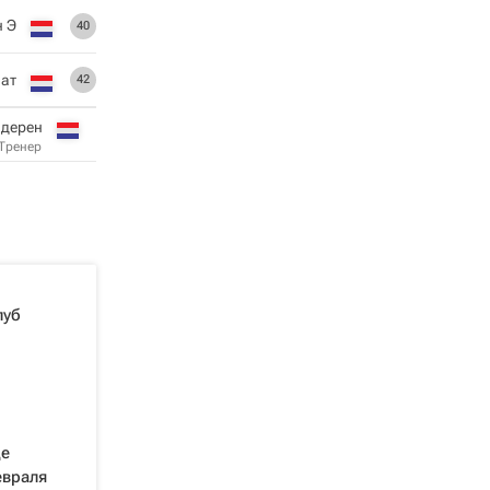
н Э
40
лат
42
ндерен
Тренер
луб
де
евраля