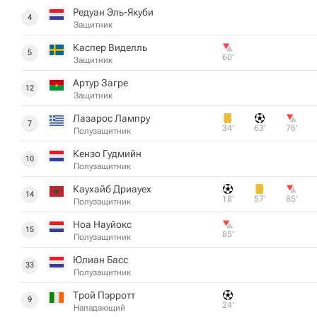
Редуан Эль-Якуби
4
Защитник
Каспер Виделль
5
60‎’‎
Защитник
Артур Загре
12
Защитник
Лазарос Лампру
7
34‎’‎
63‎’‎
76‎’‎
Полузащитник
Кензо Гудмийн
10
Полузащитник
Каухайб Дриауех
14
18‎’‎
57‎’‎
85‎’‎
Полузащитник
Ноа Науйокс
15
85‎’‎
Полузащитник
Юлиан Басс
33
Полузащитник
Трой Пэрротт
9
24‎’‎
Нападающий