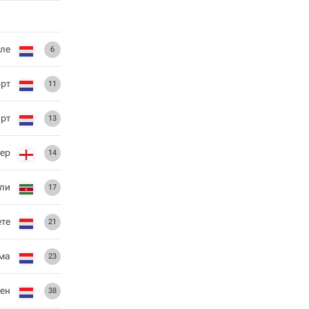
еле
6
рт
11
арт
13
тер
14
ли
17
те
21
ема
23
вен
38