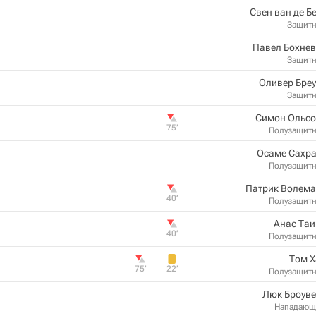
Свен ван де Б
Защит
Павел Бохнев
Защит
Оливер Бре
Защит
Симон Ольсс
75‎’‎
Полузащит
Осаме Сахра
Полузащит
Патрик Волема
40‎’‎
Полузащит
Анас Таи
40‎’‎
Полузащит
Том Х
75‎’‎
22‎’‎
Полузащит
Люк Броуве
Нападающ