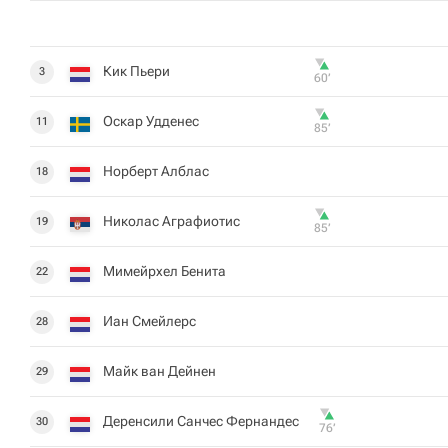
Кик Пьери
3
60‎’‎
Оскар Удденес
11
85‎’‎
Норберт Алблас
18
Николас Аграфиотис
19
85‎’‎
Мимейрхел Бенита
22
Иан Смейлерс
28
Майк ван Дейнен
29
Деренсили Санчес Фернандес
30
76‎’‎