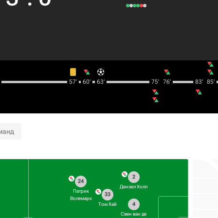
57‎’‎
60‎’‎
63‎’‎
75‎’‎
76‎’‎
83‎’‎
85‎’‎
манд
2
24
Дензел Холл
Патрик
33
Волемарк
4
Том Хай
Свен ван де