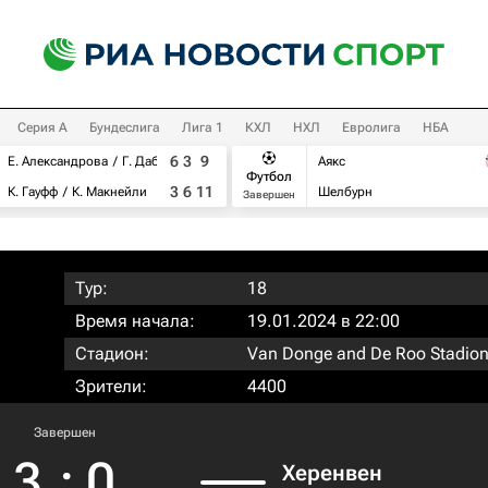
Серия А
Бундеслига
Лига 1
КХЛ
НХЛ
Евролига
НБА
6
3
9
Е. Александрова
Г. Дабровски
Аякс
Футбол
3
6
11
К. Гауфф
К. Макнейли
Шелбурн
Завершен
Тур:
18
Время начала:
19.01.2024 в 22:00
Стадион:
Van Donge and De Roo Stadio
Зрители:
4400
Завершен
3
:
0
Херенвен