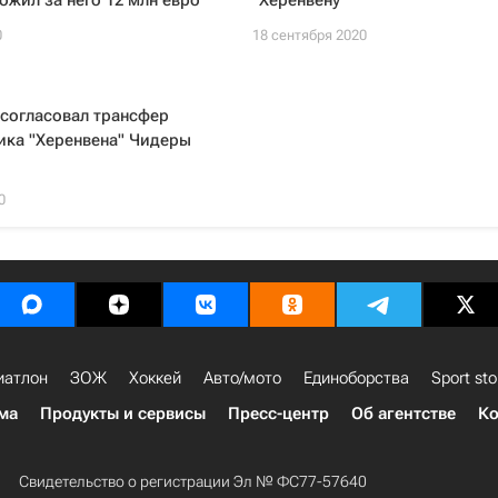
жил за него 12 млн евро
"Херенвену"
0
18 сентября 2020
согласовал трансфер
ика "Херенвена" Чидеры
0
иатлон
ЗОЖ
Хоккей
Авто/мото
Единоборства
Sport sto
ма
Продукты и сервисы
Пресс-центр
Об агентстве
Ко
Свидетельство о регистрации Эл № ФС77-57640