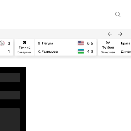
3
6
6
Д. Пегула
Брага
Теннис
Футбол
1
4
0
К. Рахимова
Дина
Завершен
Завершен
n