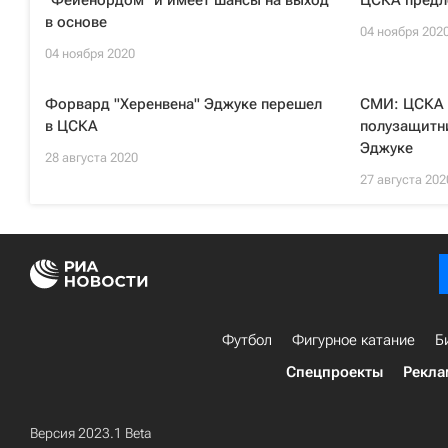
"Фейенордом" и имеет шансы на выход
ЦСКА предло
в основе
04 ноября 202
04 ноября 2020
Форвард "Херенвена" Эджуке перешел
СМИ: ЦСКА 
в ЦСКА
полузащитн
Эджуке
28 августа 2020
27 августа 202
Футбол
Фигурное катание
Б
Спецпроекты
Рекла
Версия 2023.1 Beta