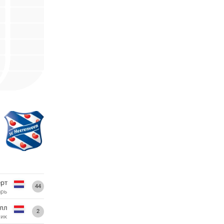
рт
44
арь
олл
2
ник