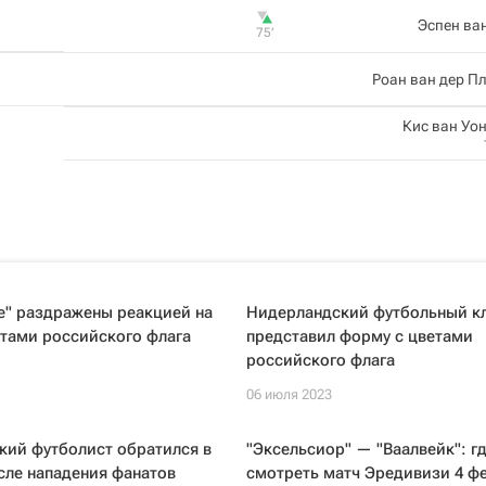
Эспен ва
75‎’‎
Роан ван дер П
Кис ван Уо
е" раздражены реакцией на
Нидерландский футбольный к
тами российского флага
представил форму с цветами
российского флага
06 июля 2023
кий футболист обратился в
"Эксельсиор" — "Ваалвейк": г
сле нападения фанатов
смотреть матч Эредивизи 4 ф