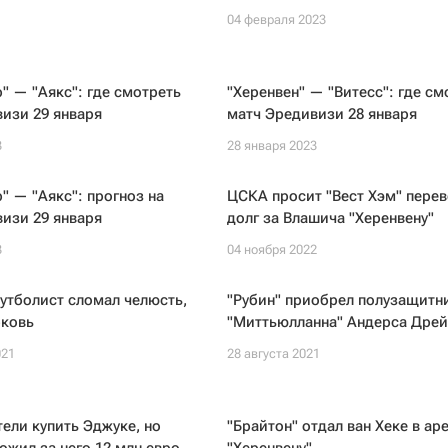
04 февраля 2023
" — "Аякс": где смотреть
"Херенвен" — "Витесс": где см
изи 29 января
матч Эредивизи 28 января
3
28 января 2023
" — "Аякс": прогноз на
ЦСКА просит "Вест Хэм" перев
изи 29 января
долг за Влашича "Херенвену"
3
04 ноября 2022
утболист сломал челюсть,
"Рубин" приобрел полузащитн
рковь
"Миттьюлланна" Андерса Дре
021
28 августа 2021
тели купить Эджуке, но
"Брайтон" отдал ван Хеке в ар