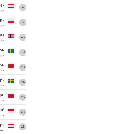
еек
4
ник
ич
5
ник
уде
45
ник
он
19
ник
уи
20
ник
рк
24
ник
ри
26
ник
ай
33
ник
рс
28
ий