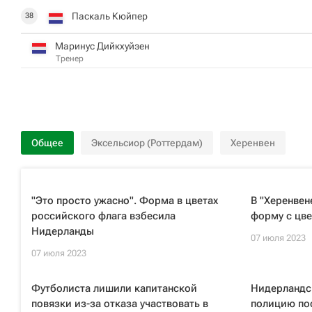
Паскаль Кюйпер
38
Маринус Дийкхуйзен
Тренер
Общее
Эксельсиор (Роттердам)
Херенвен
"Это просто ужасно". Форма в цветах
В "Херенвен
российского флага взбесила
форму с цве
Нидерланды
07 июля 2023
07 июля 2023
Футболиста лишили капитанской
Нидерландс
повязки из-за отказа участвовать в
полицию по