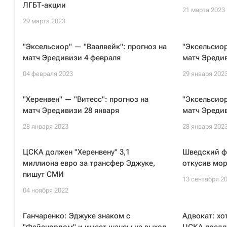
ЛГБТ-акции
21 марта 2023
29 марта 2023
"Эксельсиор" — "Ваалвейк": прогноз на
"Эксельсиор
матч Эредивизи 4 февраля
матч Эредив
04 февраля 2023
29 января 202
"Херенвен" — "Витесс": прогноз на
"Эксельсиор
матч Эредивизи 28 января
матч Эредив
28 января 2023
28 января 202
ЦСКА должен "Херенвену" 3,1
Шведский ф
миллиона евро за трансфер Эджуке,
откусив мо
пишут СМИ
13 сентября 2
04 ноября 2022
Ганчаренко: Эджуке знаком с
Адвокат: хо