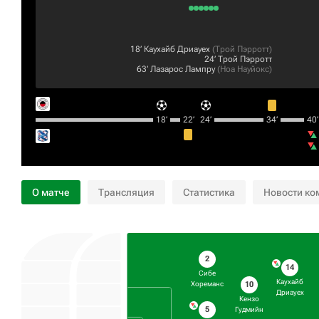
18‎’‎
Каухайб Дриауех
(
Трой Пэрротт
)
24‎’‎
Трой Пэрротт
63‎’‎
Лазарос Лампру
(
Ноа Науйокс
)
18‎’‎
22‎’‎
24‎’‎
34‎’‎
40‎’‎
О матче
Трансляция
Статистика
Новости ко
2
14
Сибе
Каухайб
10
Хореманс
Дриауех
Кензо
5
Гудмийн