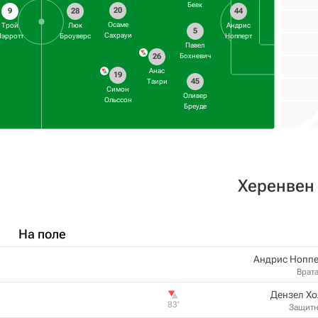
Беек
20
9
28
44
Осаме
Трой
Люк
Андрис
5
Сахрауи
Пэрротт
Броуверс
Нопперт
Павел
26
Бохневич
Анас
19
45
Таири
Симон
Оливер
Ольссон
Бреуде
Херенвен
На поле
Андрис Ноппе
Врат
Дензел Х
83‎’‎
Защит