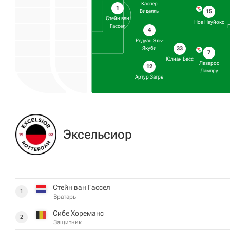
Каспер
1
15
Виделль
Стейн ван
Ноа Науйокс
Гассел
4
Редуан Эль-
33
Якуби
7
Юлиан Басс
Лазарос
12
Лампру
Артур Загре
Эксельсиор
Стейн ван Гассел
1
Вратарь
Сибе Хореманс
2
Защитник