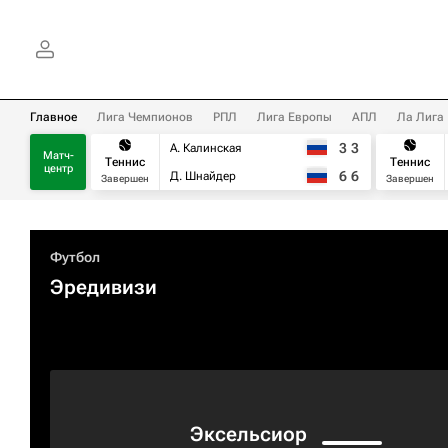
Главное
Лига Чемпионов
РПЛ
Лига Европы
АПЛ
Ла Лига
3
3
А. Калинская
Матч-
Теннис
Теннис
центр
6
6
Д. Шнайдер
Завершен
Завершен
Футбол
Эредивизи
Эксельсиор