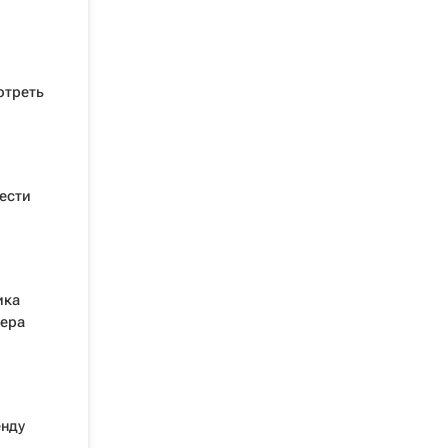
отреть
ести
ика
йера
енду