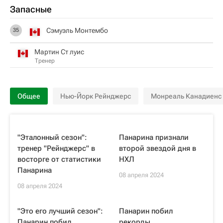
Запасные
Сэмуэль Монтембо
35
Мартин Ст луис
Тренер
Общее
Нью-Йорк Рейнджерс
Монреаль Канадиенс
"Эталонный сезон":
Панарина признали
тренер "Рейнджерс" в
второй звездой дня в
восторге от статистики
НХЛ
Панарина
08 апреля 2024
08 апреля 2024
"Это его лучший сезон":
Панарин побил
Панарин побил
рекорды