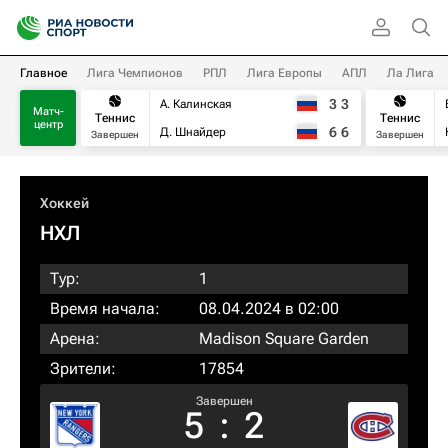
Главное
Лига Чемпионов
РПЛ
Лига Европы
АПЛ
Ла Лига
3
3
А. Калинская
Матч-
Теннис
Теннис
центр
6
6
Д. Шнайдер
Завершен
Завершен
Хоккей
НХЛ
Тур:
1
Время начала:
08.04.2024 в 02:00
Арена:
Madison Square Garden
Зрители:
17854
Завершен
5
:
2