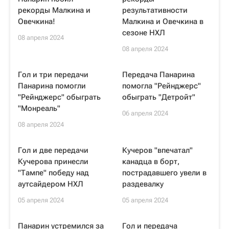
рекорды Малкина и
результативности
Овечкина!
Малкина и Овечкина в
сезоне НХЛ
08 апреля 2024
08 апреля 2024
Гол и три передачи
Передача Панарина
Панарина помогли
помогла "Рейнджерс"
"Рейнджерс" обыграть
обыграть "Детройт"
"Монреаль"
06 апреля 2024
08 апреля 2024
Гол и две передачи
Кучеров "впечатал"
Кучерова принесли
канадца в борт,
"Тампе" победу над
пострадавшего увели в
аутсайдером НХЛ
раздевалку
05 апреля 2024
05 апреля 2024
Панарин устремился за
Гол и передача