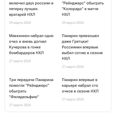
включил двух россиян в
"Рейнджерс" обыграть
пятерку лучших
"Колорадо" в матче
вратарей НХЛ
НХЛ
29 марта 2024
29 марта 2024
Маккиннон набрал одно
Панарин превзошел
очко и вновь догнал
даже Гретцки!
Кучерова в гонке
Россиянин впервые
бомбардиров НХЛ
выбил сотню в сезоне
НХЛ
27 марта 2024
27 марта 2024
Три передачи Панарина
Панарин впервые в
помогли "Рейнджерс"
карьере набрал сто
обыграть
очков в сезоне НХЛ
"Филадельфию"
27 марта 2024
27 марта 2024