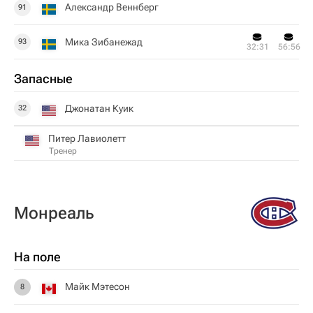
Александр Веннберг
91
Мика Зибанежад
93
32:31
56:56
Запасные
Джонатан Куик
32
Питер Лавиолетт
Тренер
Монреаль
На поле
Майк Мэтесон
8