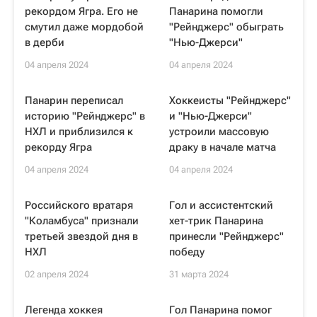
рекордом Ягра. Его не
Панарина помогли
смутил даже мордобой
"Рейнджерс" обыграть
в дерби
"Нью-Джерси"
04 апреля 2024
04 апреля 2024
Панарин переписал
Хоккеисты "Рейнджерс"
историю "Рейнджерс" в
и "Нью-Джерси"
НХЛ и приблизился к
устроили массовую
рекорду Ягра
драку в начале матча
04 апреля 2024
04 апреля 2024
Российского вратаря
Гол и ассистентский
"Коламбуса" признали
хет-трик Панарина
третьей звездой дня в
принесли "Рейнджерс"
НХЛ
победу
02 апреля 2024
31 марта 2024
Легенда хоккея
Гол Панарина помог