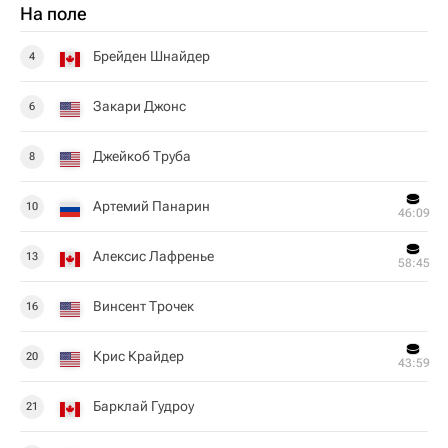
На поле
Брейден Шнайдер
4
Закари Джонс
6
Джейкоб Труба
8
Артемий Панарин
10
46:09
Алексис Лафренье
13
58:45
Винсент Трочек
16
Крис Крайдер
20
43:59
Барклай Гудроу
21