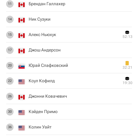
Брендан Галлахер
11
Ник Сузуки
14
Алекс Ньюхук
15
52:13
Джош Андерсон
17
Юрай Слафковский
20
32:21
Коул Кофилд
22
19:30
Джонни Ковачевич
26
Кэйден Примо
30
Колин Уайт
36