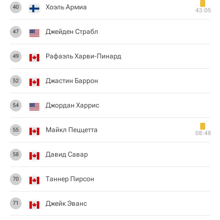
Хоэль Армиа
40
43:05
Джейден Страбл
47
Рафаэль Харви-Пинард
49
Джастин Баррон
52
Джордан Харрис
54
Майкл Пеццетта
55
08:48
Давид Савар
58
Таннер Пирсон
70
Джейк Эванс
71