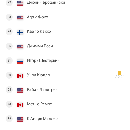
Джонни Бродзински
22
Адам Фокс
23
Каапо Какко
24
Джимми Веси
26
Игорь Шестеркин
31
Уилл Кюилл
50
39:31
Райан Линдгрен
55
Мэтью Ремпе
73
К'Андре Миллер
79