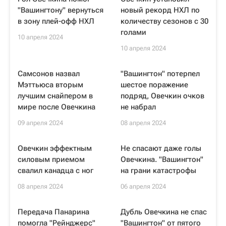
"Вашингтону" вернуться
новый рекорд НХЛ по
в зону плей-офф НХЛ
количеству сезонов с 30
голами
10 апреля 2024
10 апреля 2024
Самсонов назвал
"Вашингтон" потерпел
Мэттьюса вторым
шестое поражение
лучшим снайпером в
подряд, Овечкин очков
мире после Овечкина
не набрал
09 апреля 2024
08 апреля 2024
Овечкин эффектным
Не спасают даже голы
силовым приемом
Овечкина. "Вашингтон"
свалил канадца с ног
на грани катастрофы
08 апреля 2024
06 апреля 2024
Передача Панарина
Дубль Овечкина не спас
помогла "Рейнджерс"
"Вашингтон" от пятого