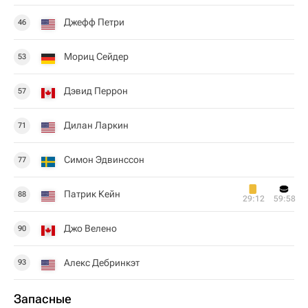
Джефф Петри
46
Мориц Сейдер
53
Дэвид Перрон
57
Дилан Ларкин
71
Симон Эдвинссон
77
Патрик Кейн
88
29:12
59:58
Джо Велено
90
Алекс Дебринкэт
93
Запасные