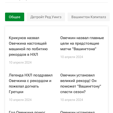
Общее
Детройт Ред Уингз
Вашингтон Кэпиталз
Крикунов назвал
Овечкин назвал главные
Овечкина настоящей
цели на предстоящие
машиной по побитию
матчи "Вашингтона"
рекордов в НХЛ
10 апреля 2024
10 апреля 2024
Легенда НХЛ поздравил
Овечкин установил
Овечкина с рекордом и
великий рекорд! Он
пожелал догнать
поможет "Вашингтону"
Гретцки
спасти сезон?
10 апреля 2024
10 апреля 2024
Гол Овечкина помог
Овечкин установил