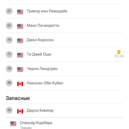
Тревор ван Римсдайк
57
Макс Пачиоретти
67
Джон Карлсон
74
Ти Джей Оши
77
55:48
Чарли Линдгрен
79
Николас Обе-Кубел
96
Запасные
Дарси Кемпер
35
Спенсер Карбери
Тренер