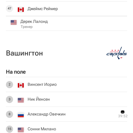
Джеймс Реймер
47
Дерек Лалонд
Тренер
Вашингтон
На поле
Винсент Иорио
2
Ник Йенсен
3
Александр Овечкин
8
39:52
Сонни Милано
15