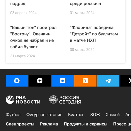
подряд
среди россиян
03 апреля 2024
31 марта 2024
"Вашингтон" проиграл
"Флорида" победила
"Бостону", Овечкин
"Детройт" по буллитам
очков не набрал и не
в матче НХЛ
забил буллит
30 марта 2024
31 марта 2024
Футбол
Фигурное катание
Биатлон
ЗОЖ
Хоккей
Ав
Спецпроекты
Реклама
Продукты и сервисы
Пресс-ц