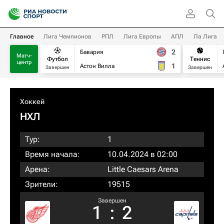
Главное
Лига Чемпионов
РПЛ
Лига Европы
АПЛ
Ла Лига
2
Бавария
Матч-
Футбол
Теннис
центр
1
Астон Вилла
Завершен
Завершен
Хоккей
НХЛ
Тур:
1
Время начала:
10.04.2024 в 02:00
Арена:
Little Caesars Arena
Зрители:
19515
Завершен
1
:
2