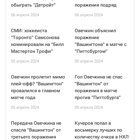
обыграть "Детройт"
поражения подряд
06 апреля 2024
06 апреля 2024
СМИ: хоккеиста
Овечкин объяснил
"Торонто" Самсонова
поражение
номинировали на "Билл
"Вашингтона" в матче с
Мастертон Трофи"
"Питтсбургом"
05 апреля 2024
05 апреля 2024
Овечкин пролетит мимо
Гол Овечкина не спас
плей-офф? "Вашингтон"
"Вашингтон" от
провалился в главном
поражения в матче
матче года
против "Питтсбурга"
05 апреля 2024
05 апреля 2024
Передача Овечкина не
Кучеров попал в
спасла "Вашингтон" от
восьмерку лучших по
третьего поражения
количеству очков в НХЛ