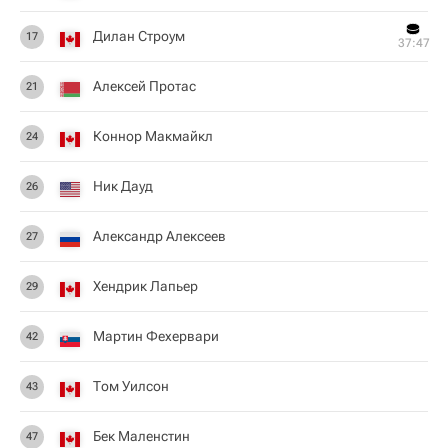
Дилан Строум
17
37:47
Алексей Протас
21
Коннор Макмайкл
24
Ник Дауд
26
Александр Алексеев
27
Хендрик Лапьер
29
Мартин Фехервари
42
Том Уилсон
43
Бек Маленстин
47