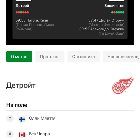
Детройт
Вашингтон
59:58
Патрик Кейн
37:47
Дилан Строум
(
Дэвид Перрон
,
Лукас
(
Мартин Фехервари
)
Рэймонд
)
39:52
Александр Овечкин
(
Ти Джей Оши
)
О матче
Протокол
Статистика
Новости коман
Детройт
На поле
Олли Мяяття
2
Бен Чиаро
8