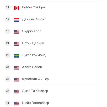
Робби Фаббри
14
Даниэл Спронг
17
Эндрю Копп
18
Остин Царник
21
Лукас Рэймонд
23
Алекс Лайон
34
Кристиан Фишер
36
Джей Ти Комфер
37
Шейн Гостисбеер
41