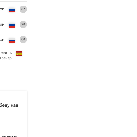
ов
57
ин
70
ов
88
аскаль
Тренер
беду над