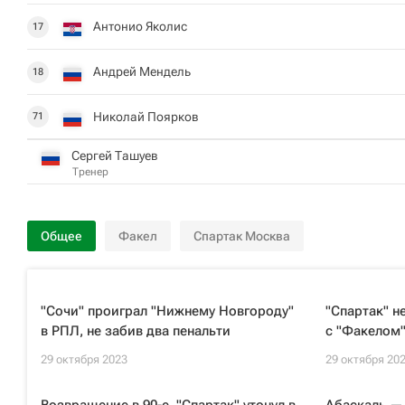
Антонио Яколис
17
Андрей Мендель
18
Николай Поярков
71
Сергей Ташуев
Тренер
Общее
Факел
Спартак Москва
"Сочи" проиграл "Нижнему Новгороду"
"Спартак" н
в РПЛ, не забив два пенальти
с "Факелом"
29 октября 2023
29 октября 20