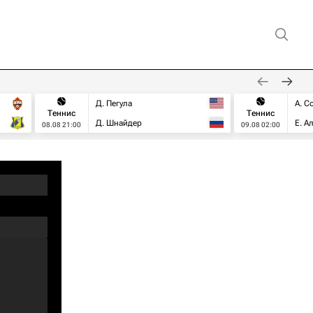
Д. Пегула
А. С
Теннис
Теннис
Д. Шнайдер
Е. А
08.08 21:00
09.08 02:00