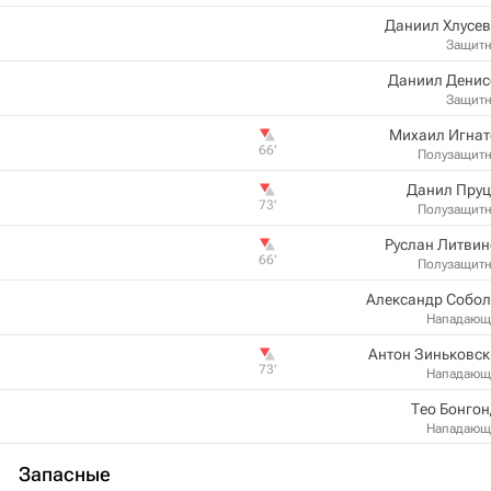
Даниил Хлусе
Защит
Даниил Денис
Защит
Михаил Игнат
66‎’‎
Полузащит
Данил Пруц
73‎’‎
Полузащит
Руслан Литви
66‎’‎
Полузащит
Александр Собол
Нападающ
Антон Зиньковс
73‎’‎
Нападающ
Тео Бонго
Нападающ
Запасные