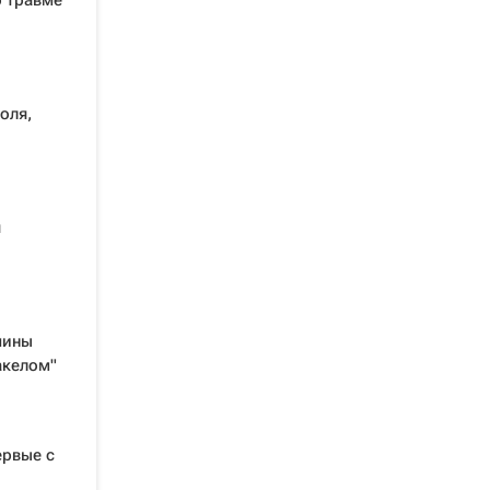
о травме
оля,
я
чины
акелом"
ервые с