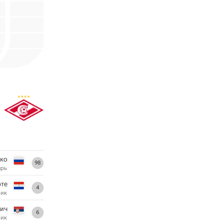
ко
98
арь
рте
4
ник
ич
6
ник