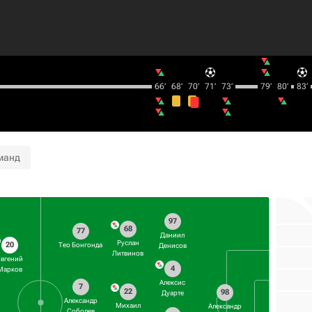
66‎’‎
68‎’‎
70‎’‎
71‎’‎
73‎’‎
79‎’‎
80‎’‎
83‎’‎
манд
97
68
77
Даниил
Руслан
20
Тео Бонгонда
Денисов
Литвинов
Евгений
4
Марков
Алексис
7
22
98
Дуарте
Александр
Михаил
Александр
Соболев