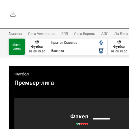
Главное
Лига Чемпионов
РПЛ
Лига Европы
АПЛ
Ла Лига
Крылья Советов
Матч-
Футбол
Футбол
центр
Балтика
08.08 15:30
08.08 18:00
Футбол
Премьер-лига
Факел