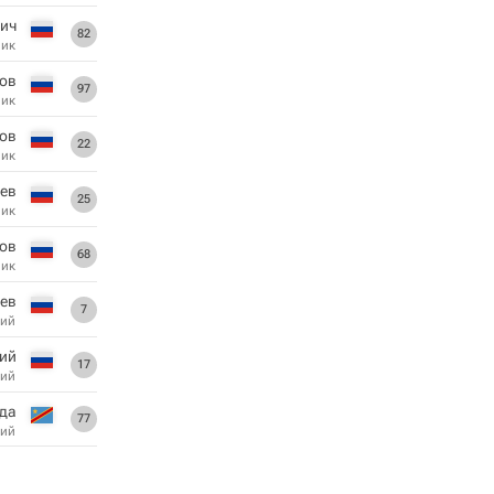
вич
82
ник
ов
97
ник
ов
22
ник
ев
25
ник
нов
68
ник
ев
7
ий
кий
17
ий
нда
77
ий