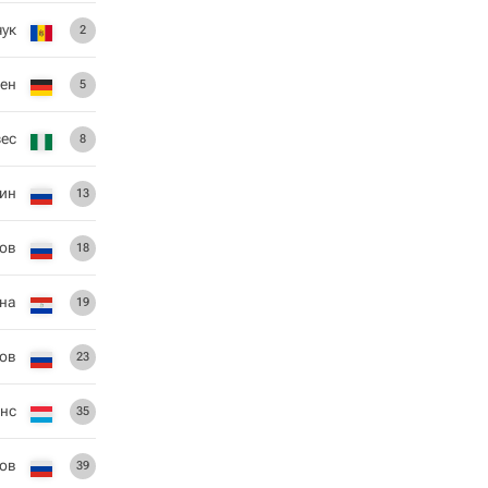
чук
2
ен
5
ес
8
ин
13
ов
18
ина
19
ов
23
нс
35
ов
39