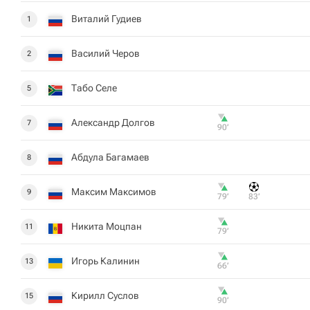
Виталий Гудиев
1
Василий Черов
2
Табо Селе
5
Александр Долгов
7
90‎’‎
Абдула Багамаев
8
Максим Максимов
9
79‎’‎
83‎’‎
Никита Моцпан
11
79‎’‎
Игорь Калинин
13
66‎’‎
Кирилл Суслов
15
90‎’‎