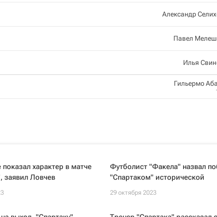
Александр Селих
Павел Мелеш
Илья Свин
Гильермо Аб
е показал характер в матче
Футболист "Факела" назвал по
, заявил Ловчев
"Спартаком" исторической
23
29 октября 2023