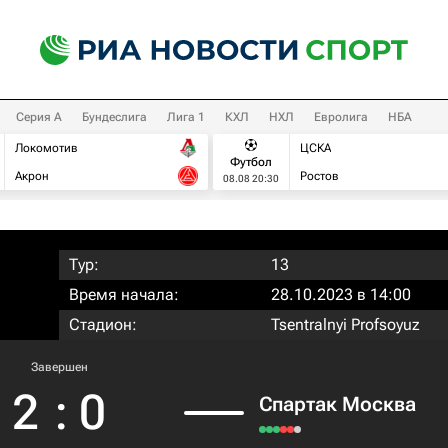
Серия А
Бундеслига
Лига 1
КХЛ
НХЛ
Евролига
НБА
Локомотив
ЦСКА
Футбол
Акрон
Ростов
08.08 20:30
Тур:
13
Время начала:
28.10.2023 в 14:00
Стадион:
Tsentralnyi Profsoyuz
Завершен
2
:
0
Спартак Москва