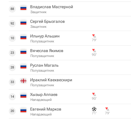
Владислав Мастерной
88
Защитник
Сергей Брызгалов
92
Защитник
Ильнур Альшин
10
79‎’‎
Полузащитник
Вячеслав Якимов
23
90‎’‎
Полузащитник
Руслан Магаль
28
Полузащитник
Ираклий Квеквескири
33
Полузащитник
Хызыр Аппаев
14
90‎’‎
Нападающий
Евгений Марков
20
71‎’‎
79‎’‎
Нападающий