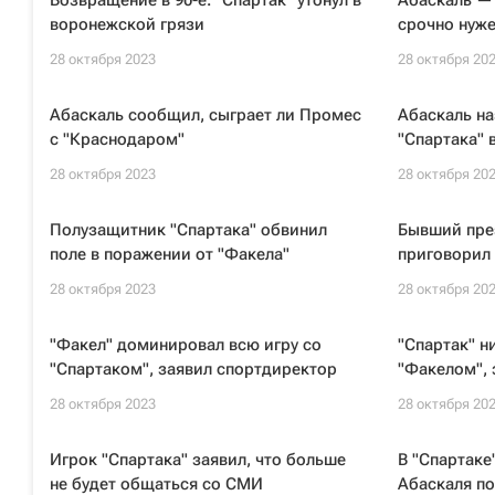
Возвращение в 90-е. "Спартак" утонул в
Абаскаль — 
воронежской грязи
срочно нуже
28 октября 2023
28 октября 20
Абаскаль сообщил, сыграет ли Промес
Абаскаль н
с "Краснодаром"
"Спартака" 
28 октября 2023
28 октября 20
Полузащитник "Спартака" обвинил
Бывший пре
поле в поражении от "Факела"
приговорил
28 октября 2023
28 октября 20
"Факел" доминировал всю игру со
"Спартак" н
"Спартаком", заявил спортдиректор
"Факелом",
28 октября 2023
28 октября 20
Игрок "Спартака" заявил, что больше
В "Спартаке
не будет общаться со СМИ
Абаскаля по