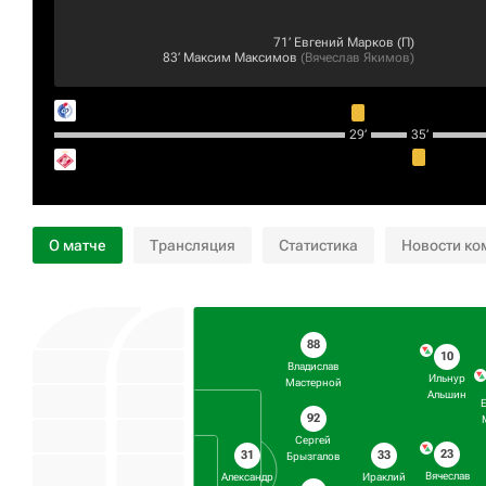
71‎’‎
Евгений Марков
(П)
83‎’‎
Максим Максимов
(
Вячеслав Якимов
)
29‎’‎
35‎’‎
О матче
Трансляция
Статистика
Новости ко
88
10
Владислав
Ильнур
Мастерной
Альшин
92
Сергей
23
31
33
Брызгалов
Вячеслав
Александр
Ираклий