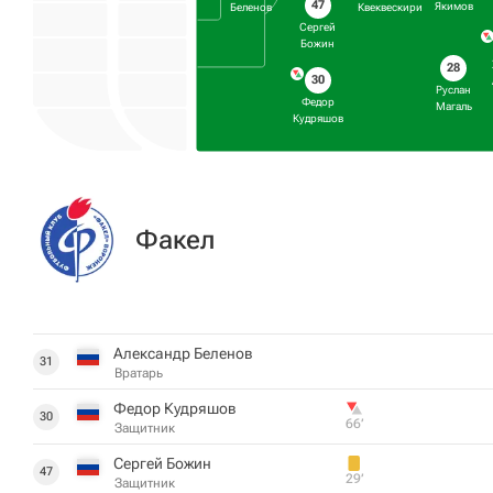
47
Якимов
Беленов
Квеквескири
Сергей
Божин
28
30
Руслан
Федор
Магаль
Кудряшов
Факел
Александр Беленов
31
Вратарь
Федор Кудряшов
30
66‎’‎
Защитник
Сергей Божин
47
29‎’‎
Защитник