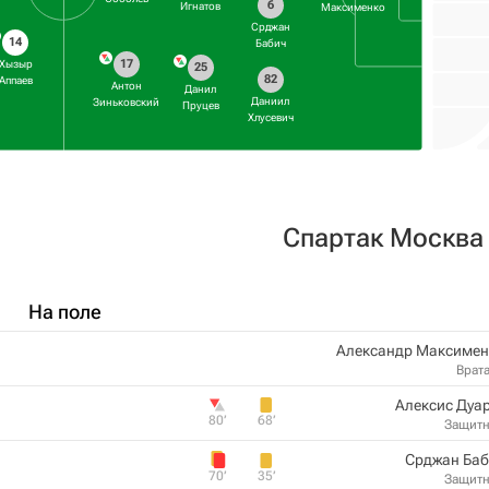
6
Игнатов
Максименко
Срджан
14
Бабич
17
Хызыр
25
82
Аппаев
Антон
Данил
Даниил
Зиньковский
Пруцев
Хлусевич
Спартак Москва
На поле
Александр Максимен
Врат
Алексис Дуа
80‎’‎
68‎’‎
Защит
Срджан Баб
70‎’‎
35‎’‎
Защит