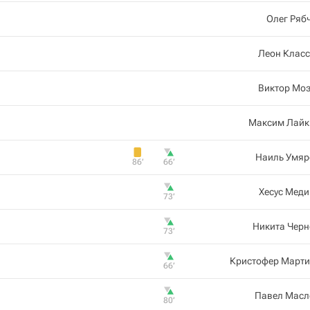
Олег Ряб
Леон Класс
Виктор Моз
Максим Лайк
Наиль Умяр
86‎’‎
66‎’‎
Хесус Мед
73‎’‎
Никита Черн
73‎’‎
Кристофер Марти
66‎’‎
Павел Масл
80‎’‎