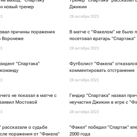
на выход. "Спартаку"
Тренер "Спартака" рассказал 
н новый тренер
Джикии
23
28 октября 2023
азвал причины поражения
В матче с "Факелом" не было п
в Воронеже
посетовал вратарь "Спартака"
23
28 октября 2023
зидент "Спартака"
Футболист "Факела" отказалс
 команду
комментировать отстранение
23
28 октября 2023
ичего не показал в матче с
Гендир "Спартака" назвал при
 заявил Мостовой
неучастия Джикии в игре с "Ф
23
28 октября 2023
" рассказали о судьбе
"Факел" победил "Спартак" вп
сле поражения от "Факела"
2000 года