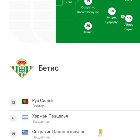
19
Силва
Сократис
18
Папастатопулос
Андрес
10
Гуардадо
Айосе
20
Перес
Абнер
Бетис
Руй Силва
13
Вратарь
Херман Пеццелья
6
Защитник
Сократис Папастатопулос
19
55‎’‎
Защитник