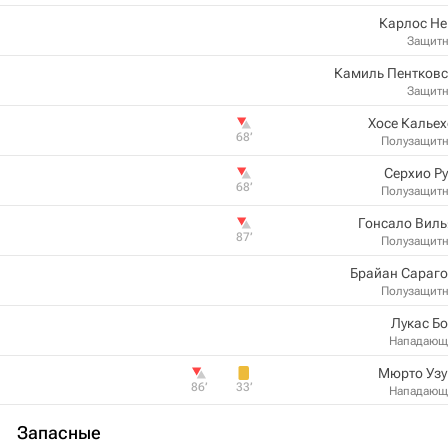
Карлос Не
Защит
Камиль Пентковс
Защит
Хосе Калье
68‎’‎
Полузащит
Серхио Р
68‎’‎
Полузащит
Гонсало Виль
87‎’‎
Полузащит
Брайан Сараго
Полузащит
Лукас Б
Нападающ
Мюрто Узу
86‎’‎
33‎’‎
Нападающ
Запасные