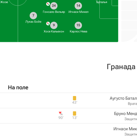
Жозе
Баталья
24
14
Гонсало Вильяр
Игнаси Микел
7
Лукас Бойе
9
15
Хосе Кальехон
Карлос Нева
Гранада
На поле
Аугусто Бата
43‎’‎
Врат
Бруно Менд
90‎’‎
13‎’‎
Защит
Игнаси Мик
Защит