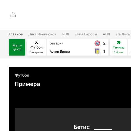
Главное
Лига Чемпионов
РПЛ
Лига Европы
АПЛ
Ла Лига
2
Бавария
Матч-
Футбол
Теннис
центр
1
Астон Вилла
Завершен
1-й сет
Футбол
Примера
Бетис