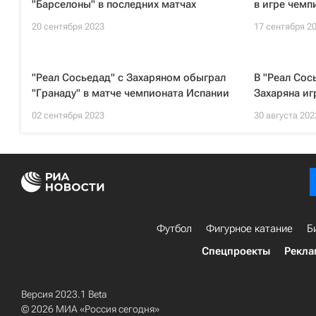
"Барселоны" в последних матчах
в игре чемп
20 сентября 2023
17 сентября 2
"Реал Сосьедад" с Захаряном обыграл
В "Реал Сос
"Гранаду" в матче чемпионата Испании
Захаряна иг
02 сентября 2023
30 августа 202
Футбол
Фигурное катание
Б
Спецпроекты
Рекла
Версия 2023.1 Beta
© 2026 МИА «Россия сегодня»