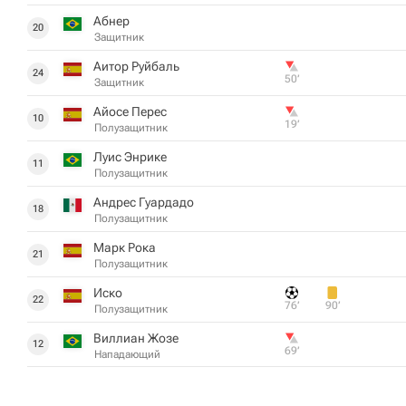
Абнер
20
Защитник
Аитор Руйбаль
24
50‎’‎
Защитник
Айосе Перес
10
19‎’‎
Полузащитник
Луис Энрике
11
Полузащитник
Андрес Гуардадо
18
Полузащитник
Марк Рока
21
Полузащитник
Иcкo
22
76‎’‎
90‎’‎
Полузащитник
Виллиан Жозе
12
69‎’‎
Нападающий