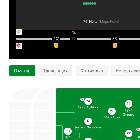
76‎’‎
Иcкo
(
Марк Рока
)
13‎’‎
19‎’‎
33‎’‎
О матче
Трансляция
Статистика
Новости ко
24
11
Аитор Руйбаль
Луис
21
Энрике
Марк Рока
6
Херман Пеццелья
13
22
Руй
В
Иcкo