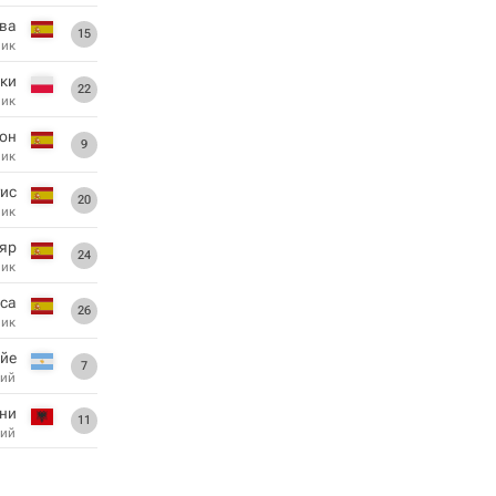
ва
15
ник
ки
22
ник
хон
9
ник
уис
20
ник
яр
24
ник
са
26
ник
ойе
7
ий
ни
11
ий