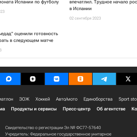
ионата Испании по футболу
впечатлил. Трудное начало ро
в Испании
023
02 сентября 2023
ьедад" оценили готовность
рать в следующем матче
3
иатлон
ЗОЖ
Хоккей
Авто/мото
Единоборства
Sport sto
ма
Продукты и сервисы
Пресс-центр
Об агентстве
Ко
Свидетельство о регистрации Эл № ФС77-57640
Учредитель: Федеральное государственное унитарное