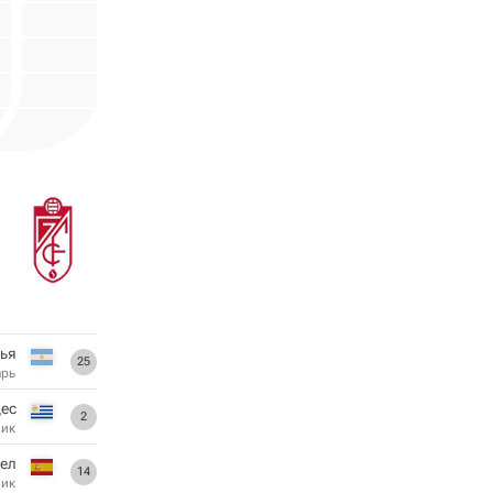
лья
25
арь
ес
2
ник
ел
14
ник