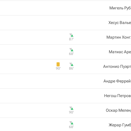
Мигель Ру
Хесус Валь
Мартин Хонг
87‎’‎
Матиас Аре
68‎’‎
Антонио Пуэр
90‎’‎
86‎’‎
Андре Феррей
Негош Петров
Оскар Мелен
90‎’‎
Жерар Гумб
68‎’‎