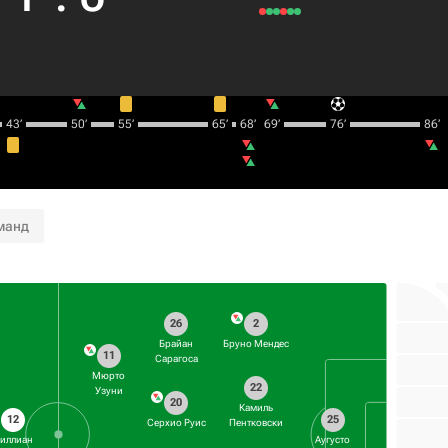
43‎’‎
50‎’‎
55‎’‎
65‎’‎
68‎’‎
69‎’‎
76‎’‎
86‎’‎
манд
26
2
Брайан
Бруно Мендес
11
Сарагоса
Мюрто
22
Узуни
20
Камиль
12
25
Серхио Руис
Пентковски
иллиан
Аугусто