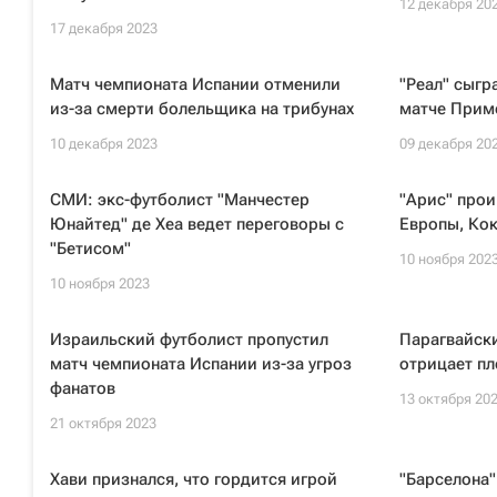
12 декабря 20
17 декабря 2023
Матч чемпионата Испании отменили
"Реал" сыгр
из-за смерти болельщика на трибунах
матче Прим
10 декабря 2023
09 декабря 20
СМИ: экс-футболист "Манчестер
"Арис" прои
Юнайтед" де Хеа ведет переговоры с
Европы, Кок
"Бетисом"
10 ноября 202
10 ноября 2023
Израильский футболист пропустил
Парагвайск
матч чемпионата Испании из-за угроз
отрицает пл
фанатов
13 октября 20
21 октября 2023
Хави признался, что гордится игрой
"Барселона"