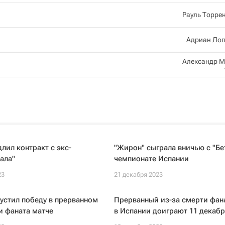
Рауль Торре
Адриан Лоп
Александр 
длил контракт с экс-
"Жирон" сыграла вничью с "Бе
ала"
чемпионате Испании
23
21 декабря 2023
пустил победу в прерванном
Прерванный из-за смерти фан
и фаната матче
в Испании доиграют 11 декабр