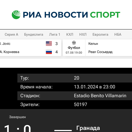
Серия А
Бундеслига
Лига 1
КХЛ
НХЛ
Евролига
НБА
3
I. Jovic
Кельн
Футбол
4
А. Корнеева
Реал Сосьедад
07.08 19:00
Тур:
20
Время начала:
13.01.2024 в 23:00
Стадион:
Estadio Benito Villamarin
Зрители:
50197
Завершен
1
:
0
Гранада