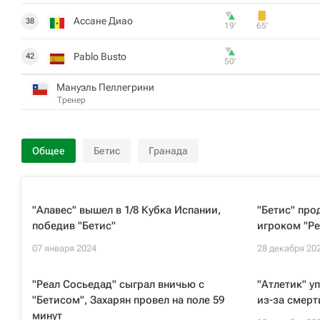
Ассане Диао
38
19‎’‎
65‎’‎
Pablo Busto
42
50‎’‎
Мануэль Пеллегрини
Тренер
Общее
Бетис
Гранада
"Алавес" вышел в 1/8 Кубка Испании,
"Бетис" про
победив "Бетис"
игроком "Ре
07 января 2024
28 декабря 20
"Реал Сосьедад" сыграл вничью с
"Атлетик" у
"Бетисом", Захарян провел на поле 59
из-за смерт
минут