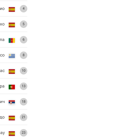
био
4
ехо
5
ла
6
со
8
тас
10
ра
13
ич
18
до
21
ау
23