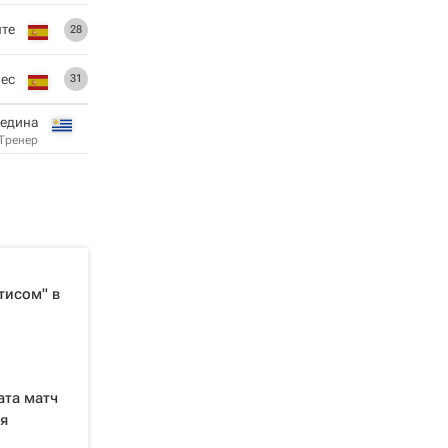
нте
28
ес
31
Медина
Тренер
тисом" в
ата матч
я