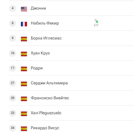
Джонни
4
Набиль Фекир
8
69‎’‎
Борха Иглесиас
9
Хуан Круз
16
Родри
17
Серджи Альтимира
27
Франсиско Виейтес
30
Xavi Pleguezuelo
33
Рикардо Висус
34