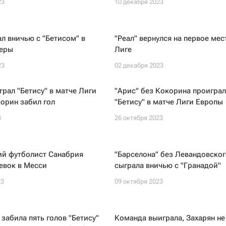
23
10 декабря 2023
ал вничью с "Бетисом" в
"Реал" вернулся на первое мес
еры
Лиге
23
02 декабря 2023
грал "Бетису" в матче Лиги
"Арис" без Кокорина проиграл
орин забил гол
"Бетису" в матче Лиги Европы
3
26 октября 2023
ий футболист Санабрия
"Барселона" без Левандовског
евок в Месси
сыграла вничью с "Гранадой"
23
09 октября 2023
 забила пять голов "Бетису"
Команда выиграла, Захарян не