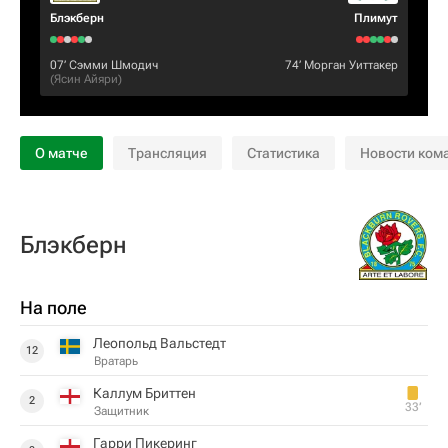
Блэкберн
Плимут
07‎’‎
Сэмми Шмодич
74‎’‎
Морган Уиттакер
(
Ясин Айяри
)
О матче
Трансляция
Статистика
Новости ком
Блэкберн
На поле
Леопольд Вальстедт
12
Вратарь
Каллум Бриттен
2
33‎’‎
Защитник
Гарри Пикеринг