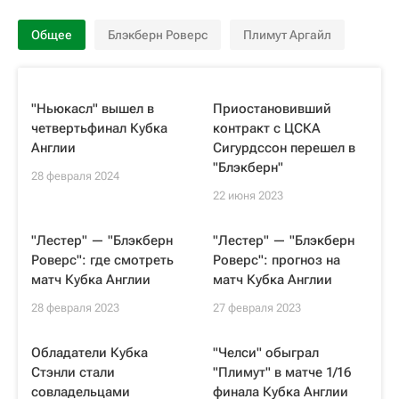
Общее
Блэкберн Роверс
Плимут Аргайл
"Ньюкасл" вышел в
Приостановивший
четвертьфинал Кубка
контракт с ЦСКА
Англии
Сигурдссон перешел в
"Блэкберн"
28 февраля 2024
22 июня 2023
"Лестер" — "Блэкберн
"Лестер" — "Блэкберн
Роверс": где смотреть
Роверс": прогноз на
матч Кубка Англии
матч Кубка Англии
28 февраля 2023
27 февраля 2023
Обладатели Кубка
"Челси" обыграл
Стэнли стали
"Плимут" в матче 1/16
совладельцами
финала Кубка Англии