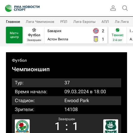
Главное
Лига Чемпионов
РПЛ
Лига Европы
АПЛ
Ла Лига
2
Бавария
I.
Матч-
Футбол
Теннис
центр
1
Астон Вилла
А
Завершен
2-й сет
Футбол
Чемпионшип
Тур:
37
Время начала:
09.03.2024 в 18:00
Стадион:
Ewood Park
Зрители:
14108
Завершен
1
:
1