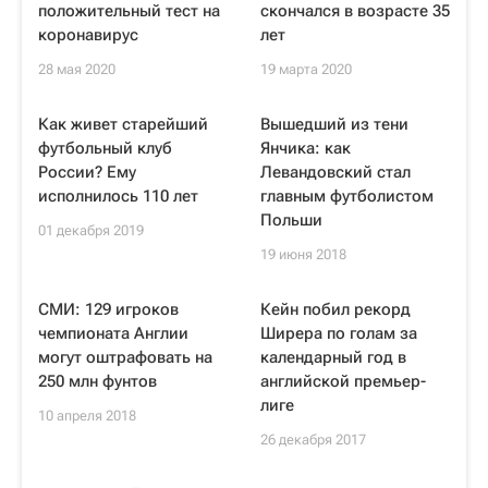
положительный тест на
скончался в возрасте 35
коронавирус
лет
28 мая 2020
19 марта 2020
Как живет старейший
Вышедший из тени
футбольный клуб
Янчика: как
России? Ему
Левандовский стал
исполнилось 110 лет
главным футболистом
Польши
01 декабря 2019
19 июня 2018
СМИ: 129 игроков
Кейн побил рекорд
чемпионата Англии
Ширера по голам за
могут оштрафовать на
календарный год в
250 млн фунтов
английской премьер-
лиге
10 апреля 2018
26 декабря 2017