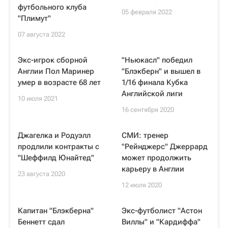
футбольного клуба
05 февраля 2022
"Плимут"
07 августа 2022
Экс-игрок сборной
"Ньюкасл" победил
Англии Пол Маринер
"Блэкберн" и вышел в
умер в возрасте 68 лет
1/16 финала Кубка
Английской лиги
10 июля 2021
16 сентября 2020
Джагелка и Родуэлл
СМИ: тренер
продлили контракты с
"Рейнджерс" Джеррард
"Шеффилд Юнайтед"
может продолжить
карьеру в Англии
23 августа 2020
12 июля 2020
Капитан "Блэкберна"
Экс-футболист "Астон
Беннетт сдал
Виллы" и "Кардиффа"