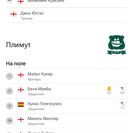
Бенжамин Крисене
45
Джон Юстас
Тренер
Плимут
На поле
Майкл Купер
1
Вратарь
Бали Мумба
2
56‎’‎
80‎’‎
Защитник
Хулио Плегесуэло
5
72‎’‎
Защитник
Микель Миллер
14
Защитник