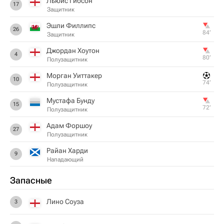
Льюис Гибсон
17
Защитник
Эшли Филлипс
26
84‎’‎
Защитник
Джордан Хоутон
4
80‎’‎
Полузащитник
Морган Уиттакер
10
74‎’‎
Полузащитник
Мустафа Бунду
15
72‎’‎
Полузащитник
Адам Форшоу
27
Полузащитник
Райан Харди
9
Нападающий
Запасные
Лино Соуза
3