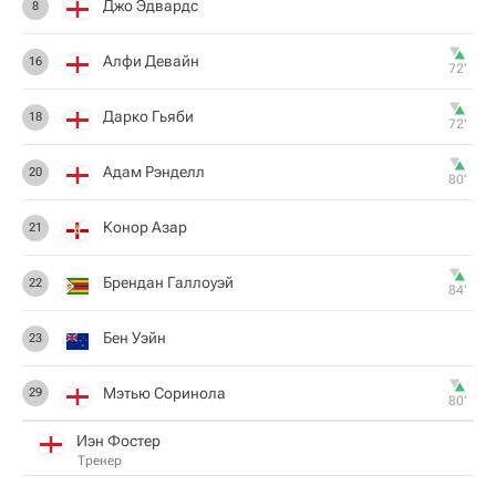
Джо Эдвардс
8
Алфи Девайн
16
72‎’‎
Дарко Гьяби
18
72‎’‎
Адам Рэнделл
20
80‎’‎
Конор Азар
21
Брендан Галлоуэй
22
84‎’‎
Бен Уэйн
23
Мэтью Соринола
29
80‎’‎
Иэн Фостер
Тренер