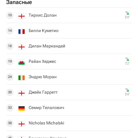
Запасные
Тирхис Долан
10
59‎’‎
Билли Куметио
14
Дилан Маркандей
18
Райан Хеджес
19
72‎’‎
Эндрю Моран
24
Джейк Гарретт
30
59‎’‎
Семир Телалович
33
Nicholas Michalski
38