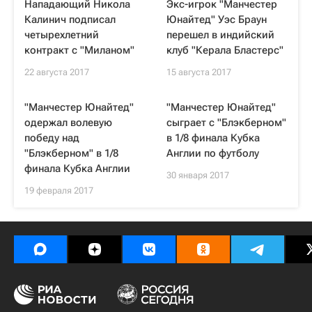
Нападающий Никола
Экс-игрок "Манчестер
Калинич подписал
Юнайтед" Уэс Браун
четырехлетний
перешел в индийский
контракт с "Миланом"
клуб "Керала Бластерс"
22 августа 2017
15 августа 2017
"Манчестер Юнайтед"
"Манчестер Юнайтед"
одержал волевую
сыграет с "Блэкберном"
победу над
в 1/8 финала Кубка
"Блэкберном" в 1/8
Англии по футболу
финала Кубка Англии
30 января 2017
19 февраля 2017