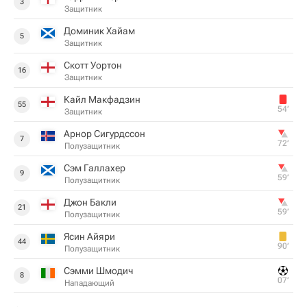
3
Защитник
Доминик Хайам
5
Защитник
Скотт Уортон
16
Защитник
Кайл Макфадзин
55
54‎’‎
Защитник
Арнор Сигурдссон
7
72‎’‎
Полузащитник
Сэм Галлахер
9
59‎’‎
Полузащитник
Джон Бакли
21
59‎’‎
Полузащитник
Ясин Айяри
44
90‎’‎
Полузащитник
Сэмми Шмодич
8
07‎’‎
Нападающий