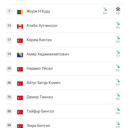
Жорж Н'Куду
7
84‎’‎
88‎’‎
Атиба Хутчинсон
13
46‎’‎
Керем Кесгин
17
46‎’‎
Амир Хаджиахметович
19
72‎’‎
Неджип Уйсал
20
46‎’‎
Айтуг Батур Комеч
36
84‎’‎
Демир Тикназ
75
88‎’‎
Тайфур Бингол
88
46‎’‎
Эмре Билгин
99
88‎’‎