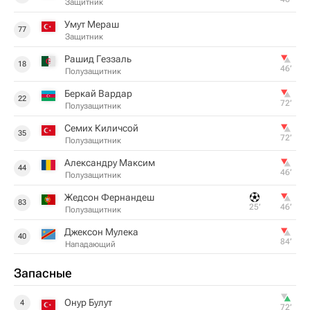
Защитник
Умут Мераш
77
Защитник
Рашид Геззаль
18
46‎’‎
Полузащитник
Беркай Вардар
22
72‎’‎
Полузащитник
Семих Киличсой
35
72‎’‎
Полузащитник
Александру Максим
44
46‎’‎
Полузащитник
Жедсон Фернандеш
83
25‎’‎
46‎’‎
Полузащитник
Джексон Мулека
40
84‎’‎
Нападающий
Запасные
Онур Булут
4
72‎’‎