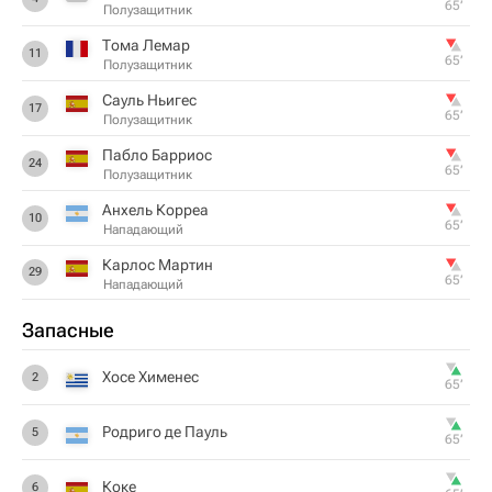
65‎’‎
Полузащитник
Тома Лемар
11
65‎’‎
Полузащитник
Сауль Ньигес
17
65‎’‎
Полузащитник
Пабло Барриос
24
65‎’‎
Полузащитник
Анхель Корреа
10
65‎’‎
Нападающий
Карлос Мартин
29
65‎’‎
Нападающий
Запасные
Хосе Хименес
2
65‎’‎
Родриго де Пауль
5
65‎’‎
Коке
6