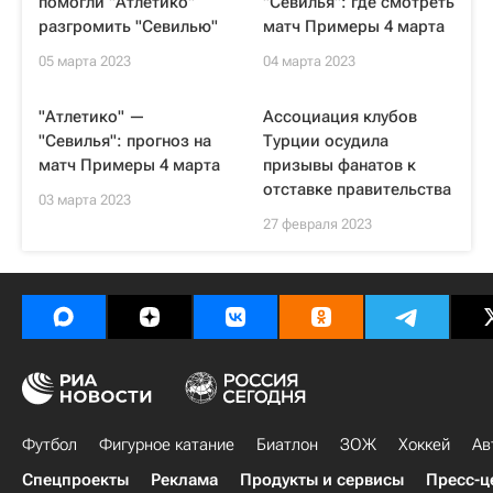
помогли "Атлетико"
"Севилья": где смотреть
разгромить "Севилью"
матч Примеры 4 марта
05 марта 2023
04 марта 2023
"Атлетико" —
Ассоциация клубов
"Севилья": прогноз на
Турции осудила
матч Примеры 4 марта
призывы фанатов к
отставке правительства
03 марта 2023
27 февраля 2023
Футбол
Фигурное катание
Биатлон
ЗОЖ
Хоккей
Ав
Спецпроекты
Реклама
Продукты и сервисы
Пресс-ц