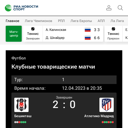
Главное
Лига Чемпионов
РПЛ
Лига Европы
АПЛ
Ла Лига
3
3
А. Калинская
Е
Матч-
Теннис
Теннис
центр
6
6
Д. Шнайдер
К
Завершен
Прерван
Футбол
Клубные товарищеские матчи
Тур:
1
Время начала:
12.04.2023 в 20:35
Завершен
2
:
0
Бешикташ
Атлетико Мадрид