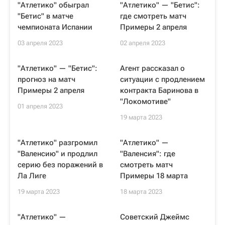
"Атлетико" обыграл
"Атлетико" — "Бетис":
"Бетис" в матче
где смотреть матч
чемпионата Испании
Примеры 2 апреля
03 апреля 2023
02 апреля 2023
"Атлетико" — "Бетис":
Агент рассказал о
прогноз на матч
ситуации с продлением
Примеры 2 апреля
контракта Баринова в
"Локомотиве"
01 апреля 2023
19 марта 2023
"Атлетико" разгромил
"Атлетико" —
"Валенсию" и продлил
"Валенсия": где
серию без поражений в
смотреть матч
Ла Лиге
Примеры 18 марта
19 марта 2023
18 марта 2023
"Атлетико" —
Советский Джеймс