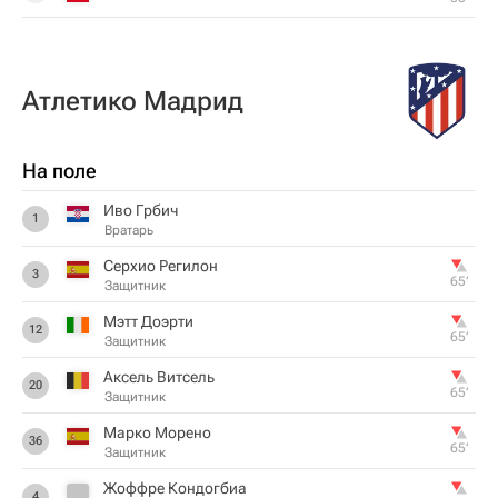
Атлетико Мадрид
На поле
Иво Грбич
1
Вратарь
Серхио Регилон
3
65‎’‎
Защитник
Мэтт Доэрти
12
65‎’‎
Защитник
Аксель Витсель
20
65‎’‎
Защитник
Марко Морено
36
65‎’‎
Защитник
Жоффре Кондогбиа
4