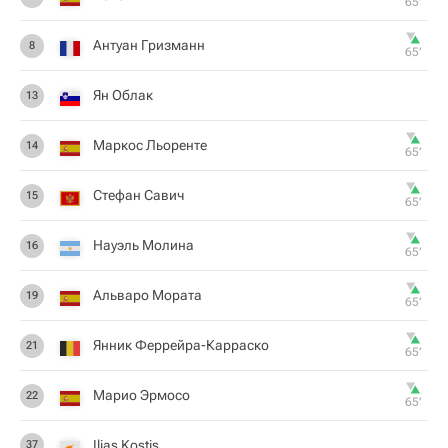
65‎’‎
Антуан Гризманн
8
65‎’‎
Ян Облак
13
Маркос Льоренте
14
65‎’‎
Стефан Савич
15
65‎’‎
Науэль Молина
16
65‎’‎
Альваро Мората
19
65‎’‎
Янник Феррейра-Карраско
21
65‎’‎
Марио Эрмосо
22
65‎’‎
Ilias Kostis
37