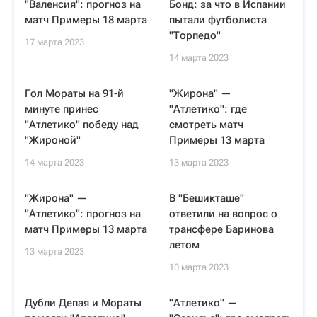
"Валенсия": прогноз на
Бонд: за что в Испании
матч Примеры 18 марта
пытали футболиста
"Торпедо"
17 марта 2023
14 марта 2023
Гол Мораты на 91-й
"Жирона" —
минуте принес
"Атлетико": где
"Атлетико" победу над
смотреть матч
"Жироной"
Примеры 13 марта
14 марта 2023
13 марта 2023
"Жирона" —
В "Бешикташе"
"Атлетико": прогноз на
ответили на вопрос о
матч Примеры 13 марта
трансфере Баринова
летом
13 марта 2023
10 марта 2023
Дубли Депая и Мораты
"Атлетико" —