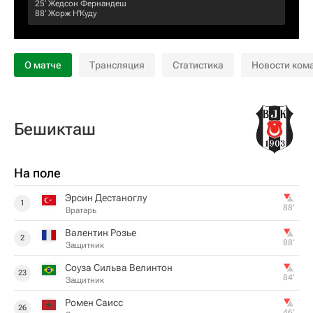
25‎’‎
Жедсон Фернандеш
88‎’‎
Жорж Н'Куду
О матче
Трансляция
Статистика
Новости ком
Бешикташ
На поле
Эрсин Дестаноглу
1
88‎’‎
Вратарь
Валентин Розье
2
88‎’‎
Защитник
Соуза Сильва Велинтон
23
84‎’‎
Защитник
Ромен Саисс
26
46‎’‎