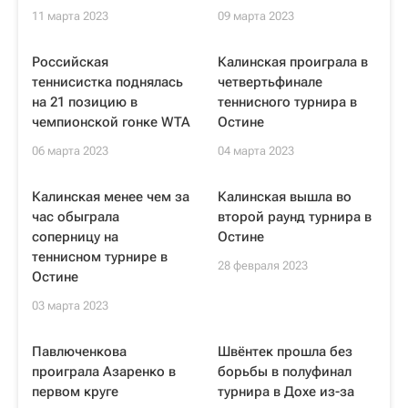
11 марта 2023
09 марта 2023
Российская
Калинская проиграла в
теннисистка поднялась
четвертьфинале
на 21 позицию в
теннисного турнира в
чемпионской гонке WTA
Остине
06 марта 2023
04 марта 2023
Калинская менее чем за
Калинская вышла во
час обыграла
второй раунд турнира в
соперницу на
Остине
теннисном турнире в
28 февраля 2023
Остине
03 марта 2023
Павлюченкова
Швёнтек прошла без
проиграла Азаренко в
борьбы в полуфинал
первом круге
турнира в Дохе из-за