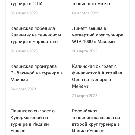
турнира в США
теннисного матча
05 апреля 2023
04 апреля 2023
Калинская победила
Линетт вышла в
Калинину на теннисном
четвертый круг турнира
турнире в Чарльстоне
WTA 1000 в Майами
04 апреля 2023
26 марта 2023
Калинская проиграла
Калинская сыграет с
Рыбакиной на турнире в
финалисткой Australian
Майами
Open на турнире в
Майами
24 марта 2023
21 марта 2023
Плишкова сыграет с
Российская
Кудерметовой на
теннисистка вышла во
турнире в Индиан-
второй круг турнира в
Уэллсе
Индиан-Уэллсе