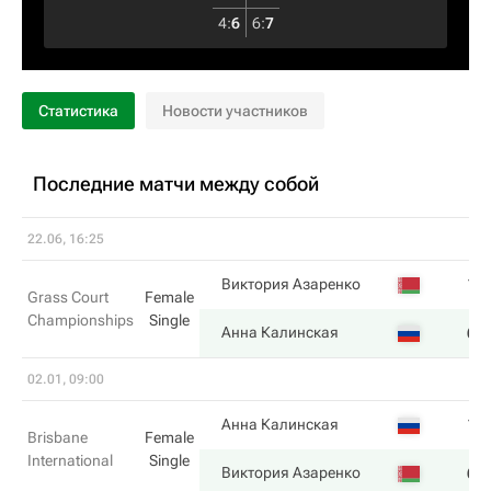
4
:
6
6
:
7
Статистика
Новости участников
Последние матчи между собой
22.06, 16:25
1
Виктория Азаренко
Grass Court
Female
Championships
Single
6
Анна Калинская
02.01, 09:00
1
Анна Калинская
Brisbane
Female
International
Single
6
Виктория Азаренко