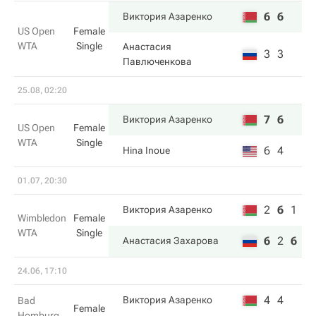
6
6
Виктория Азаренко
US Open
Female
WTA
Single
Анастасия
3
3
Павлюченкова
25.08, 02:20
7
6
Виктория Азаренко
US Open
Female
WTA
Single
6
4
Hina Inoue
01.07, 20:30
2
6
1
Виктория Азаренко
Wimbledon
Female
WTA
Single
6
2
6
Анастасия Захарова
24.06, 17:10
4
4
Виктория Азаренко
Bad
Female
Homburg