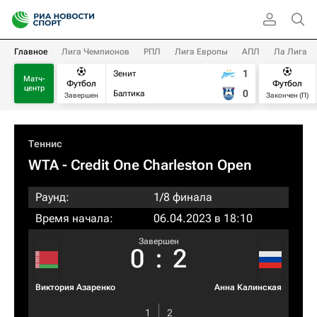
Главное
Лига Чемпионов
РПЛ
Лига Европы
АПЛ
Ла Лига
1
Зенит
Матч-
Футбол
Футбол
центр
0
Балтика
Завершен
Закончен (П)
Теннис
WTA
- Credit One Charleston Open
Раунд:
1/8 финала
Время начала:
06.04.2023 в 18:10
Завершен
0
:
2
Виктория Азаренко
Анна Калинская
1
2