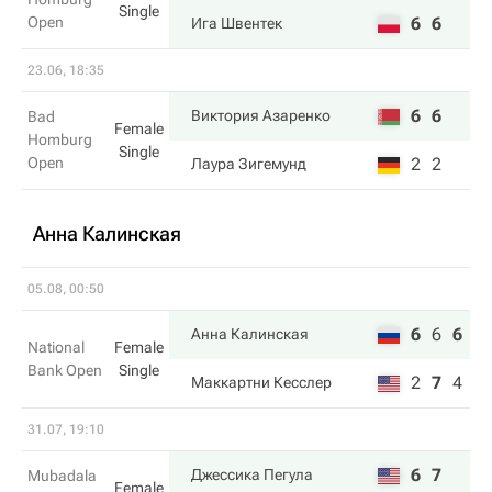
Single
Open
6
6
Ига Швентек
23.06, 18:35
6
6
Виктория Азаренко
Bad
Female
Homburg
Single
Open
2
2
Лаура Зигемунд
Анна Калинская
05.08, 00:50
6
6
6
Анна Калинская
National
Female
Bank Open
Single
2
7
4
Маккартни Кесслер
31.07, 19:10
6
7
Джессика Пегула
Mubadala
Female