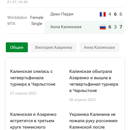
01.07, 16:40
4
6
6
Диан Парри
Wimbledon
Female
WTA
Single
6
3
7
Анна Калинская
Общее
Виктория Азаренко
Анна Калинская
Калинская снялась с
Калинская обыграла
четвертьфинала
Азаренко и вышла в
турнира в Чарльстоне
четвертьфинал турнира
в Чарльстоне
07 апреля 2023
06 апреля 2023
Калинская и Азаренко
Украинка Калинина не
встретятся в третьем
пожала руку россиянке
круге теннисного
Калинской после