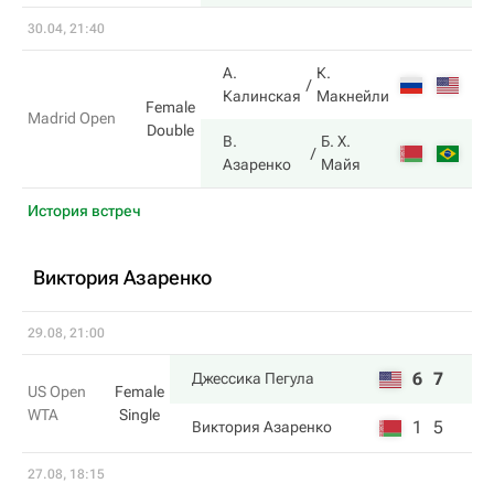
30.04, 21:40
А.
К.
Калинская
Макнейли
Female
Madrid Open
Double
В.
Б. Х.
Азаренко
Майя
История встреч
Виктория Азаренко
29.08, 21:00
6
7
Джессика Пегула
US Open
Female
WTA
Single
1
5
Виктория Азаренко
27.08, 18:15