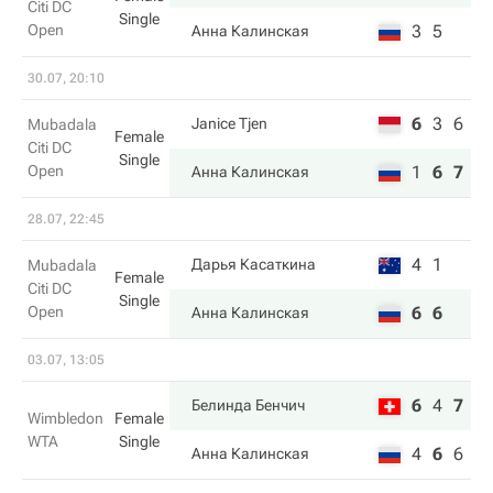
Citi DC
Single
Open
3
5
Анна Калинская
30.07, 20:10
6
3
6
Janice Tjen
Mubadala
Female
Citi DC
Single
Open
1
6
7
Анна Калинская
28.07, 22:45
4
1
Дарья Касаткина
Mubadala
Female
Citi DC
Single
Open
6
6
Анна Калинская
03.07, 13:05
6
4
7
Белинда Бенчич
Wimbledon
Female
WTA
Single
4
6
6
Анна Калинская