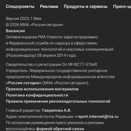
Спецпроекты
Реклама
Продукты и сервисы
Пресс-ц
Версия 2023.1 Beta
© 2026 МИА «Россия сегодня»
Вакансии
Сетевое издание РИА Новости зарегистрировано
в Федеральной службе по надзору в сфере связи,
информационных технологий и массовых коммуникаций
(Роскомнадзор) 08 апреля 2014 года.
Свидетельство о регистрации Эл № ФС77-57640
Учредитель: Федеральное государственное унитарное
предприятие Международное информационное агентство
«Россия сегодня»
(МИА «Россия сегодня»).
Правила использования материалов
Политика конфиденциальности
Правила применения рекомендательных технологий
Главный редактор:
Гаврилова А.В.
Адрес электронной почты Редакции:
r-sport.internet@ria.ru
По вопросам размещения пресс-релизов и рекламы
воспользуйтесь
формой обратной связи