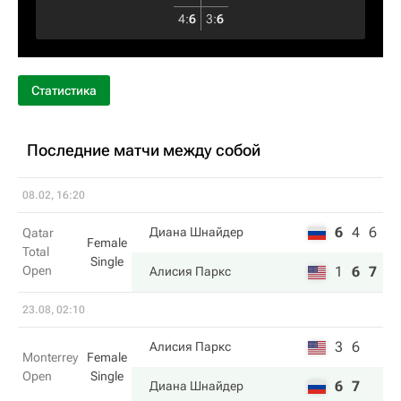
4
:
6
3
:
6
Статистика
Последние матчи между собой
08.02, 16:20
6
4
6
Диана Шнайдер
Qatar
Female
Total
Single
Open
1
6
7
Алисия Паркс
23.08, 02:10
3
6
Алисия Паркс
Monterrey
Female
Open
Single
6
7
Диана Шнайдер