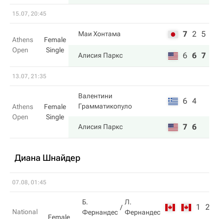
15.07, 20:45
7
2
5
Маи Хонтама
Athens
Female
Open
Single
6
6
7
Алисия Паркс
13.07, 21:35
Валентини
6
4
Грамматикопуло
Athens
Female
Open
Single
7
6
Алисия Паркс
Диана Шнайдер
07.08, 01:45
Б.
Л.
1
2
National
Фернандес
Фернандес
Female