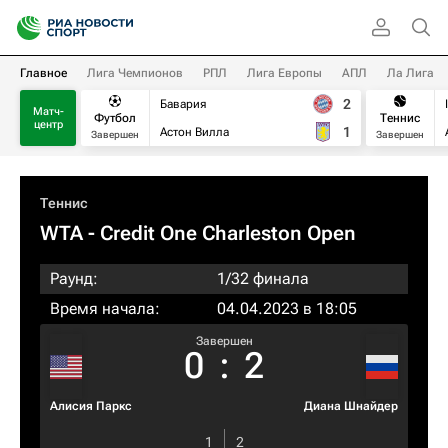
Главное
Лига Чемпионов
РПЛ
Лига Европы
АПЛ
Ла Лига
2
Бавария
Матч-
Футбол
Теннис
центр
1
Астон Вилла
Завершен
Завершен
Теннис
WTA
- Credit One Charleston Open
Раунд:
1/32 финала
Время начала:
04.04.2023 в 18:05
Завершен
0
:
2
Алисия Паркс
Диана Шнайдер
1
2