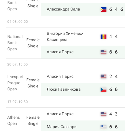
Bank
Single
Open
6
4
6
Александра Эала
04.08, 00:00
Виктория Хименес-
4
4
National
Касинцева
Female
Bank
Single
Open
6
6
Алисия Паркс
20.07, 15:55
2
4
Алисия Паркс
Livesport
Female
Prague
Single
Open
6
6
Люси Гавличкова
17.07, 19:30
4
3
Алисия Паркс
Athens
Female
Open
Single
6
6
Мария Саккари