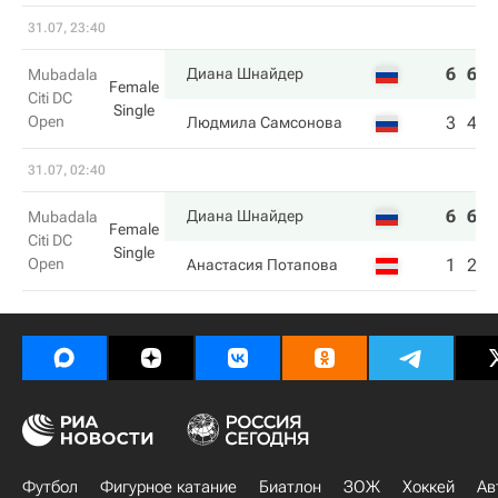
31.07, 23:40
6
6
Диана Шнайдер
Mubadala
Female
Citi DC
Single
Open
3
4
Людмила Самсонова
31.07, 02:40
6
6
Диана Шнайдер
Mubadala
Female
Citi DC
Single
Open
1
2
Анастасия Потапова
Футбол
Фигурное катание
Биатлон
ЗОЖ
Хоккей
Ав