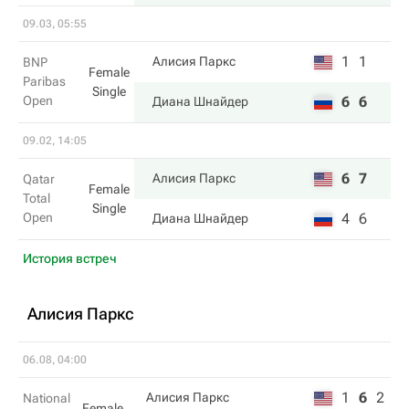
09.03, 05:55
1
1
Алисия Паркс
BNP
Female
Paribas
Single
Open
6
6
Диана Шнайдер
09.02, 14:05
6
7
Алисия Паркс
Qatar
Female
Total
Single
Open
4
6
Диана Шнайдер
История встреч
Алисия Паркс
06.08, 04:00
1
6
2
Алисия Паркс
National
Female