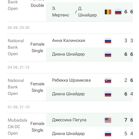
Bank
Double
Open
Э.
Д.
6
6
Мертенс
Шнайдер
06.08, 20:30
3
3
Анна Калинская
National
Female
Bank
Single
Open
6
6
Диана Шнайдер
04.08, 21:15
2
6
1
Ребекка Шрамкова
National
Female
Bank
Single
Open
6
4
6
Диана Шнайдер
01.08, 21:10
7
6
Джессика Пегула
Mubadala
Female
Citi DC
Single
Open
5
4
Диана Шнайдер