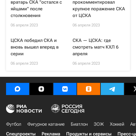
вратарь СКА "остался с
прокомментировал
яйцами" после
крупное поражение СКА
столкновения
от ЦСКА
06 апреля 2023
06 апреля 2023
ЦСКА победил СКА и
СКА — ЦСКА: где
вновь вышел вперед в
смотреть матч КХЛ 6
серии
апреля
06 апреля 2023
06 апреля 2023
Футбол
Фигурное катание
Биатлон
ЗОЖ
Хоккей
Ав
Спецпроекты
Реклама
Продукты и сервисы
Пресс-ц