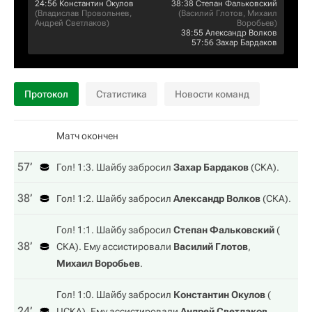
24:56
Константин Окулов
38:38
Степан Фальковский
(
Владислав Провольнев
,
(
Василий Глотов
,
Михаил
Андрей Светлаков
)
Воробьев
)
38:55
Александр Волков
57:56
Захар Бардаков
Протокол
Статистика
Новости команд
Матч окончен
57‎’‎
Гол! 1:3. Шайбу забросил
Захар Бардаков
(
СКА
).
38‎’‎
Гол! 1:2. Шайбу забросил
Александр Волков
(
СКА
).
Гол! 1:1. Шайбу забросил
Степан Фальковский
(
38‎’‎
СКА
). Ему ассистировали
Василий Глотов
,
Михаил Воробьев
.
Гол! 1:0. Шайбу забросил
Константин Окулов
(
24‎’‎
ЦСКА
). Ему ассистировали
Андрей Светлаков
,