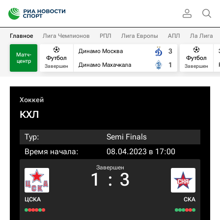
Главное
Лига Чемпионов
РПЛ
Лига Европы
АПЛ
Ла Лига
3
Динамо Москва
Матч-
Футбол
Футбол
центр
1
Динамо Махачкала
Завершен
Завершен
Хоккей
КХЛ
Тур:
Semi Finals
Время начала:
08.04.2023 в 17:00
Завершен
1
:
3
ЦСКА
СКА