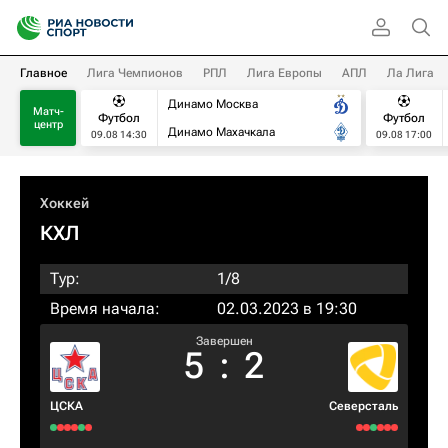
Главное
Лига Чемпионов
РПЛ
Лига Европы
АПЛ
Ла Лига
Динамо Москва
Матч-
Футбол
Футбол
центр
Динамо Махачкала
09.08 14:30
09.08 17:00
Хоккей
КХЛ
Тур:
1/8
Время начала:
02.03.2023 в 19:30
Завершен
5
:
2
ЦСКА
Северсталь