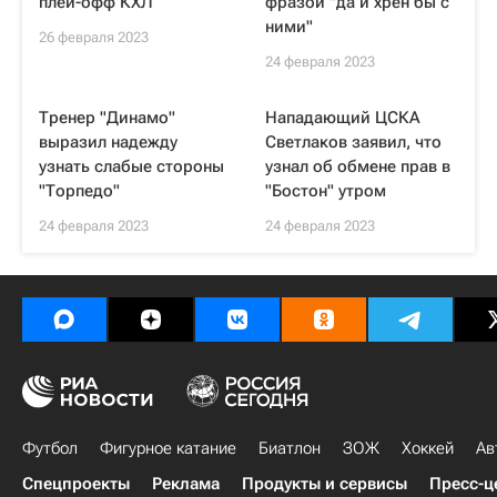
плей-офф КХЛ
фразой "да и хрен бы с
ними"
26 февраля 2023
24 февраля 2023
Тренер "Динамо"
Нападающий ЦСКА
выразил надежду
Светлаков заявил, что
узнать слабые стороны
узнал об обмене прав в
"Торпедо"
"Бостон" утром
24 февраля 2023
24 февраля 2023
Футбол
Фигурное катание
Биатлон
ЗОЖ
Хоккей
Ав
Спецпроекты
Реклама
Продукты и сервисы
Пресс-ц