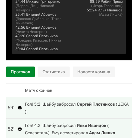
24:44
Михаил Григоренко
08:59
Робин Пресс
(
Даррен Диц
,
Николай
(
Игорь Гераськин
)
Макаров
)
52:24
Илья Иванцов
25:41
Виталий Абрамов
(
Адам Лишка
)
(
Ярослав Дыбленко
,
Тахир
Мингачев
)
42:56
Виталий Абрамов
(
Никита Нестеров
)
43:20
Сергей Плотников
(
Фредрик Классон
,
Никита
Нестеров
)
59:04
Сергей Плотников
Протокол
Статистика
Новости команд
Матч окончен
Гол! 5:2. Шайбу забросил
Сергей Плотников
(
ЦСКА
59‎’‎
).
Гол! 4:2. Шайбу забросил
Илья Иванцов
(
52‎’‎
Северсталь
). Ему ассистировал
Адам Лишка
.