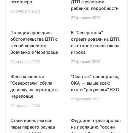
легионера
ДТП с участием
ребенка: подробности
28 февраля 2023
27 февраля 2023
Полиция проверяет
В "Северстали"
обстоятельства ДТП с
отреагировали на ДТП,
женой хоккеиста
в которое попала жена
Вовченко в Череповце
игрока
27 февраля 2023
27 февраля 2023
Жена хоккеиста
"Спартак" опозорился,
"Северстали" сбила
СКА — выше всех:
девочку на переходе в
итоги "регулярки" КХЛ
Череповце
27 февраля 2023
27 февраля 2023
Стали известны все
Федоров отреагировал
пары первого раунда
на изоляцию России