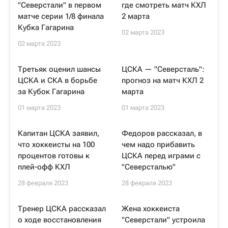
"Северстали" в первом
где смотреть матч КХЛ
матче серии 1/8 финала
2 марта
Кубка Гагарина
02 марта 2023
02 марта 2023
Третьяк оценил шансы
ЦСКА — "Северсталь":
ЦСКА и СКА в борьбе
прогноз на матч КХЛ 2
за Кубок Гагарина
марта
01 марта 2023
01 марта 2023
Капитан ЦСКА заявил,
Федоров рассказал, в
что хоккеисты на 100
чем надо прибавить
процентов готовы к
ЦСКА перед играми с
плей-офф КХЛ
"Северсталью"
28 февраля 2023
28 февраля 2023
Тренер ЦСКА рассказал
Жена хоккеиста
о ходе восстановления
"Северстали" устроила