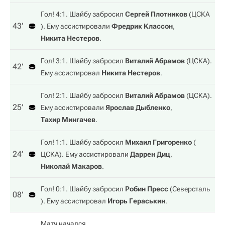
Гол! 4:1. Шайбу забросил
Сергей Плотников
(
ЦСКА
43‎’‎
). Ему ассистировали
Фредрик Классон
,
Никита Нестеров
.
Гол! 3:1. Шайбу забросил
Виталий Абрамов
(
ЦСКА
).
42‎’‎
Ему ассистировал
Никита Нестеров
.
Гол! 2:1. Шайбу забросил
Виталий Абрамов
(
ЦСКА
).
25‎’‎
Ему ассистировали
Ярослав Дыбленко
,
Тахир Мингачев
.
Гол! 1:1. Шайбу забросил
Михаил Григоренко
(
24‎’‎
ЦСКА
). Ему ассистировали
Даррен Диц
,
Николай Макаров
.
Гол! 0:1. Шайбу забросил
Робин Пресс
(
Северсталь
08‎’‎
). Ему ассистировал
Игорь Гераськин
.
Матч начался