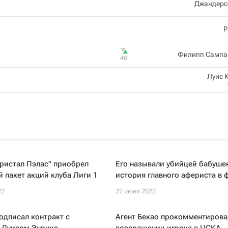
Джандерс
Р
Филипп Сампа
46‎’‎
Луис 
ристал Пэлас" приобрел
Его называли убийцей бабуше
 пакет акций клуба Лиги 1
история главного афериста в 
22
22 июня 2022
одписал контракт с
Агент Бекао прокомментировал