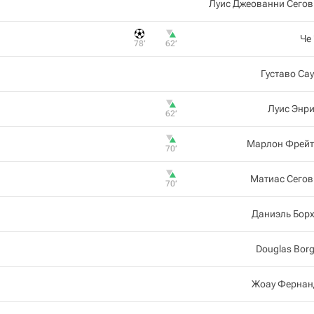
Луис Джеованни Сегов
Че
78‎’‎
62‎’‎
Густаво Са
Луис Энр
62‎’‎
Марлон Фрейт
70‎’‎
Матиас Сегов
70‎’‎
Даниэль Бор
Douglas Bor
Жоау Фернан