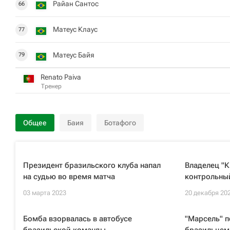
Райан Сантос
66
Матеус Клаус
77
Матеус Байя
79
Renato Paiva
Тренер
Общее
Баия
Ботафого
Президент бразильского клуба напал
Владелец "К
на судью во время матча
контрольный
03 марта 2023
20 декабря 20
Бомба взорвалась в автобусе
"Марсель" п