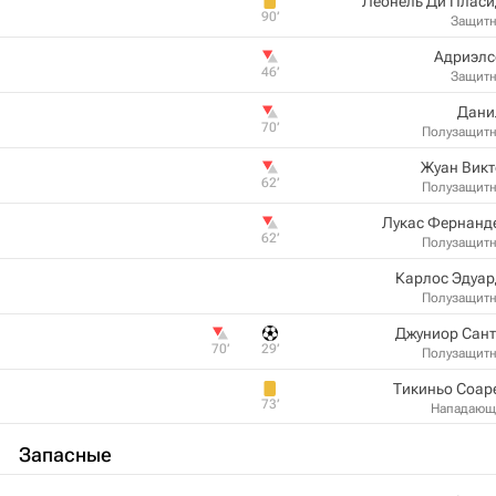
Леонель Ди Пласи
90‎’‎
Защит
Адриэлс
46‎’‎
Защит
Дани
70‎’‎
Полузащит
Жуан Викт
62‎’‎
Полузащит
Лукас Фернанд
62‎’‎
Полузащит
Карлос Эдуар
Полузащит
Джуниор Сант
70‎’‎
29‎’‎
Полузащит
Тикиньо Соар
73‎’‎
Нападающ
Запасные