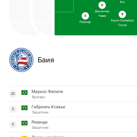
Яго
6
Джоаннер
8
5
Чавес
Каули Оливейра
Резенде
Соуза
Баия
Маркос Фелипе
22
Вратарь
Габриэль Ксавье
3
Защитник
Резенде
5
Защитник