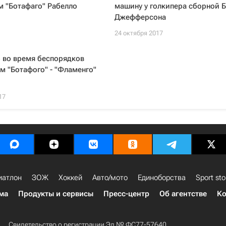
м "Ботафаго" Рабелло
машину у голкипера сборной 
Джефферсона
24 октября 2017
 во время беспорядков
м "Ботафого" - "Фламенго"
17
иатлон
ЗОЖ
Хоккей
Авто/мото
Единоборства
Sport sto
ма
Продукты и сервисы
Пресс-центр
Об агентстве
Ко
Свидетельство о регистрации Эл № ФС77-57640