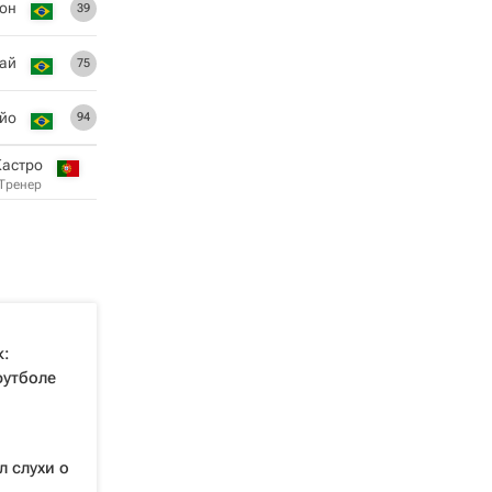
он
39
ай
75
йо
94
Кастро
Тренер
к:
футболе
 слухи о