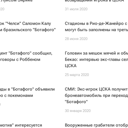
 Луисом Энрике
возвращении игрока в ЦСКА
020
31 июля 2020
ок "Челси" Саломон Калу
Стадионы в Рио-де-Жанейро c
м бразильского "Ботафого"
могут быть заполнены на трет
28 июня 2020
ент "Ботафого" сообщил,
Головин за мешок мячей и об
еговоры с Роббеном
Бекао: интервью экс-главы се
ЦСКА
25 марта 2020
ды в "Ботафого" объявили
СМИ: Экс-игрок ЦСКА получит
ео с покемонами
бронеавтомобиль при переход
"Ботафого"
0
30 января 2020
мотив" интересуется
Вооруженные грабители отоб