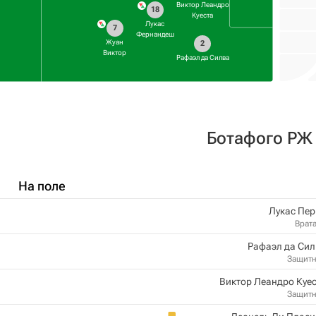
Виктор Леандро
18
Куеста
Лукас
7
Фернандеш
Жуан
2
Виктор
Рафаэл да Силва
Ботафого РЖ
На поле
Лукас Пе
Врат
Рафаэл да Си
Защит
Виктор Леандро Куе
Защит