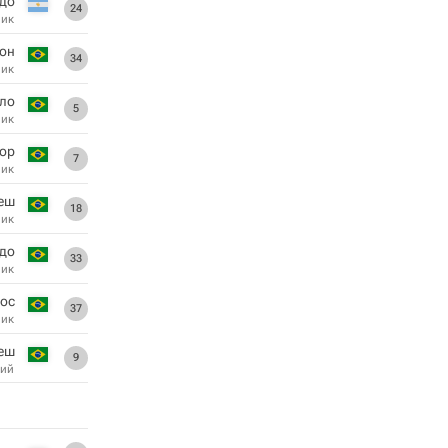
до
24
ник
он
34
ник
ло
5
ник
ор
7
ник
еш
18
ник
до
33
ник
ос
37
ник
еш
9
ий