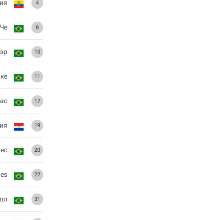
ия
4
 Че
6
уэр
10
ике
11
ас
17
ия
19
хес
20
ges
22
до
31