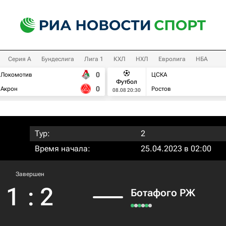
Серия А
Бундеслига
Лига 1
КХЛ
НХЛ
Евролига
НБА
0
Локомотив
ЦСКА
Футбол
0
Акрон
Ростов
08.08 20:30
Тур:
2
Время начала:
25.04.2023 в 02:00
Завершен
1
:
2
Ботафого РЖ