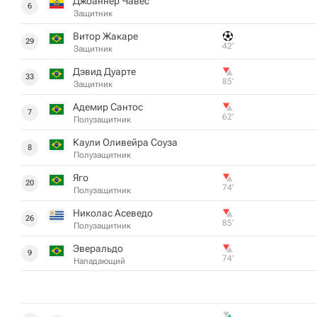
Джоаннер Чавес
6
Защитник
Витор Жакаре
29
42‎’‎
Защитник
Дэвид Дуарте
33
85‎’‎
Защитник
Адемир Сантос
7
62‎’‎
Полузащитник
Каули Оливейра Соуза
8
Полузащитник
Яго
20
74‎’‎
Полузащитник
Николас Асеведо
26
85‎’‎
Полузащитник
Эверальдо
9
74‎’‎
Нападающий