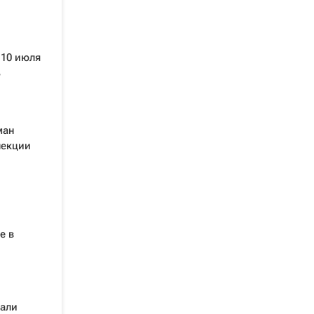
 10 июля
ь
ман
лекции
е в
рали