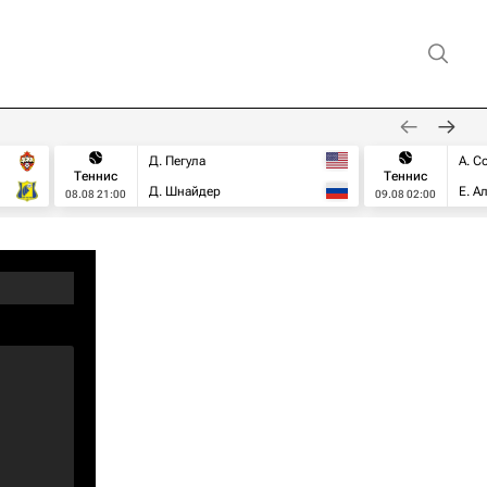
Д. Пегула
А. С
Теннис
Теннис
Д. Шнайдер
Е. А
08.08 21:00
09.08 02:00