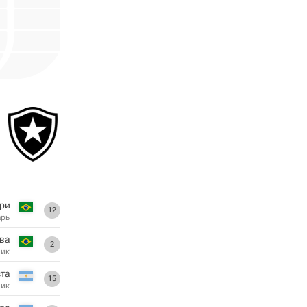
рри
12
арь
лва
2
ник
ста
15
ник