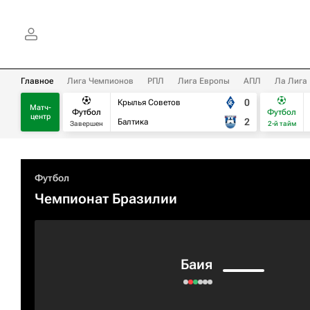
Главное
Лига Чемпионов
РПЛ
Лига Европы
АПЛ
Ла Лига
0
Крылья Советов
Матч-
Футбол
Футбол
центр
2
Балтика
Завершен
2-й тайм
Футбол
Чемпионат Бразилии
Баия