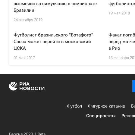
высмеяли за симуляцию в чемпионате
футболисто
Бразилии
19 мая 2018
24 октября 2019
Футболист бразильского "Ботафого"
Фанат погиб
Сасса может перейти в московский
перед матче
ЦСКА
в Рио
01 мая 2017
13 февраля 20
Футбол
Фигурное катание
Б
Спецпроекты
Рекла
Версия 2023.1 Beta