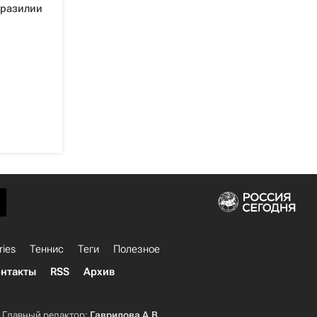
Бразилии
ries
Теннис
Теги
Полезное
нтакты
RSS
Архив
Главный редактор:
Гаврилова А.В.