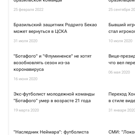
бразильской команды
бразильцем
25 февраля 2022
25 сентября 2
Бразильский защитник Родриго Бекао
Бывший игр
может вернуться в ЦСКА
стал игроко
31 июля 2020
10 июля 2020
"Ботафого" и "Флуминенсе" не хотят
Вице-презид
возобновлять сезон из-за
что вел пер
коронавируса
06 мая 2020
16 июня 2020
Экс-футболист молодежной команды
Переход Хон
"Ботафого" умер в возрасте 21 года
в стиле вид
19 марта 2020
31 января 202
"Наследник Неймара": футболиста
СМИ: "Локо