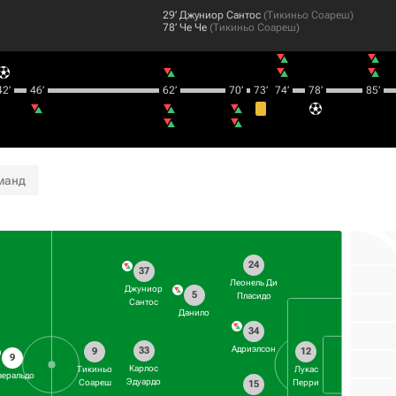
29‎’‎
Джуниор Сантос
(
Тикиньо Соареш
)
78‎’‎
Че Че
(
Тикиньо Соареш
)
2‎’‎
46‎’‎
62‎’‎
70‎’‎
73‎’‎
74‎’‎
78‎’‎
85‎’‎
манд
24
37
Леонель Ди
Джуниор
5
Пласидо
Сантос
Данило
34
Адриэлсон
33
9
12
9
Карлос
Тикиньо
Лукас
веральдо
Эдуардо
Соареш
Перри
15