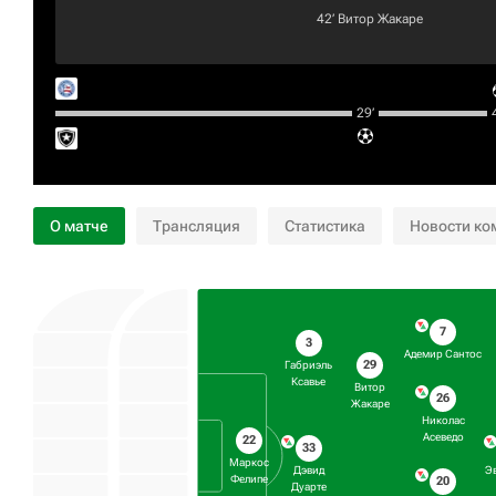
42‎’‎
Витор Жакаре
29‎’‎
4
О матче
Трансляция
Статистика
Новости ко
7
3
Адемир Сантос
29
Габриэль
Ксавье
Витор
26
Жакаре
Николас
Асеведо
22
33
Маркос
Дэвид
Э
Фелипе
20
Дуарте