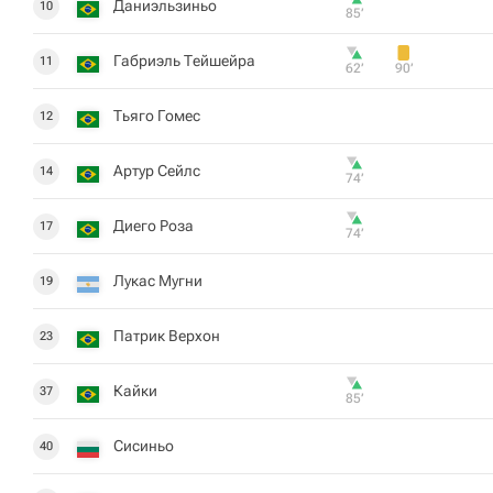
Даниэльзиньо
10
85‎’‎
Габриэль Тейшейра
11
62‎’‎
90‎’‎
Тьяго Гомес
12
Артур Сейлс
14
74‎’‎
Диего Роза
17
74‎’‎
Лукас Мугни
19
Патрик Верхон
23
Кайки
37
85‎’‎
Сисиньо
40