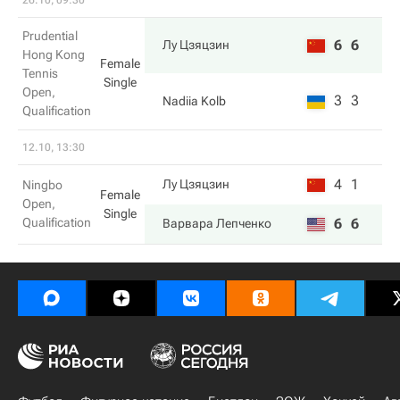
26.10, 09:30
Prudential
6
6
Лу Цзяцзин
Hong Kong
Female
Tennis
Single
Open,
3
3
Nadiia Kolb
Qualification
12.10, 13:30
4
1
Лу Цзяцзин
Ningbo
Female
Open,
Single
Qualification
6
6
Варвара Лепченко