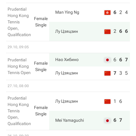
Prudential
6
2
4
Man Ying Ng
Hong Kong
Female
Tennis
Single
Open,
2
6
6
Лу Цзяцзин
Qualification
29.10, 09:05
6
6
7
Нао Хибино
Prudential
Female
Hong Kong
Single
Tennis Open
7
3
5
Лу Цзяцзин
27.10, 08:00
Prudential
1
6
Лу Цзяцзин
Hong Kong
Female
Tennis
Single
Open,
6
7
Mei Yamaguchi
Qualification