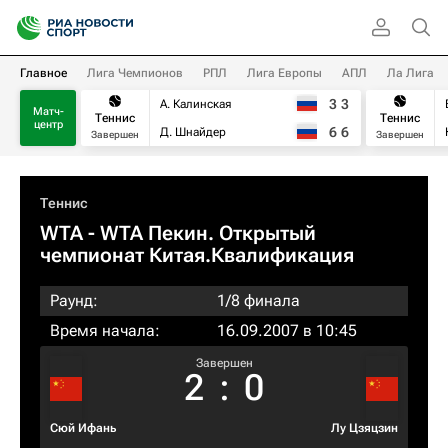
Главное
Лига Чемпионов
РПЛ
Лига Европы
АПЛ
Ла Лига
3
3
А. Калинская
Матч-
Теннис
Теннис
центр
6
6
Д. Шнайдер
Завершен
Завершен
Теннис
WTA
- WTA Пекин. Открытый
чемпионат Китая.Квалификация
Раунд:
1/8 финала
Время начала:
16.09.2007 в 10:45
Завершен
2
:
0
Сюй Ифань
Лу Цзяцзин