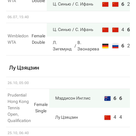
WTA
Double
6
2
6
Ц. Синью
С. Ифань
06.07, 15:40
4
6
6
Ц. Синью
С. Ифань
Wimbledon
Female
WTA
Double
Л.
В.
6
2
4
Зигемунд
Звонарева
Лу Цзяцзин
26.10, 05:00
Prudential
6
6
Мэддисон Инглис
Hong Kong
Female
Tennis
Single
Open,
4
4
Лу Цзяцзин
Qualification
25.10, 06:40