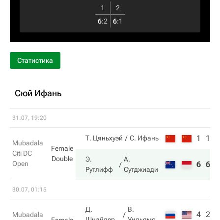
1
2
6
:
2
6
:
1
Статистика
Сюй Ифань
31.07, 19:20
1
1
Т. Цяньхуэй
С. Ифань
Mubadala
Female
Citi DC
Double
Э.
А.
Open
6
6
Рутлифф
Сутджиади
30.07, 01:15
Д.
В.
4
2
Mubadala
Шнайдер
Уильямс