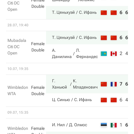
Female
Citi DC
Double
Open
6
6
Т. Цяньхуэй
С. Ифань
28.07, 19:40
6
6
Т. Цяньхуэй
С. Ифань
Mubadala
Female
Citi DC
Double
А.
Л.
Open
2
4
Данилина
Фернандес
10.07, 19:35
Г.
К.
7
6
Ханьюй
Младенович
Wimbledon
Female
WTA
Double
6
4
Ц. Синью
С. Ифань
09.07, 15:35
1
6
4
И. Нил
Д. Олмос
Wimbledon
Female