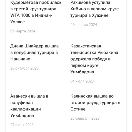
Кудерметова пробилась
Рахимова уступила
в третий круг турнира
Хибино в первом круге
WTA 1000 в Индиан-
турнира в Хуахине
Уэллсе
29 января 2024
09 марта 2024
Диана Шнайдер вышла
Казахстанская
в полуфинал турнира в
теннисистка Рыбакина
Наньчане
одержала победу в
первом круге
20 октября 2023
Уимблдона
04 июля 2023
Аванесян вышла в
Калинская вышла во
полуфинал
второй раунд турнира в
квалификации
Остине
Уимблдона
28 февраля 2023
27 июня 2023