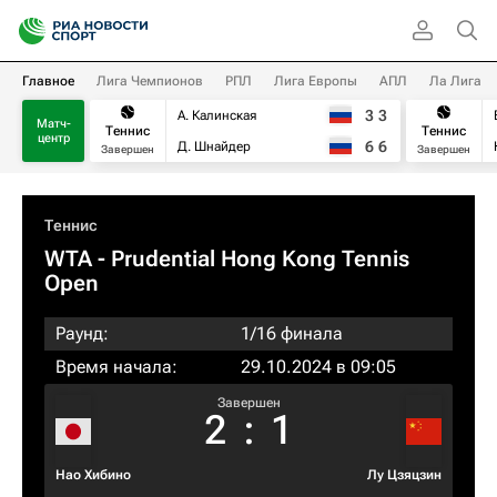
Главное
Лига Чемпионов
РПЛ
Лига Европы
АПЛ
Ла Лига
3
3
А. Калинская
Матч-
Теннис
Теннис
центр
6
6
Д. Шнайдер
Завершен
Завершен
Теннис
WTA
- Prudential Hong Kong Tennis
Open
Раунд:
1/16 финала
Время начала:
29.10.2024 в 09:05
Завершен
2
:
1
Нао Хибино
Лу Цзяцзин