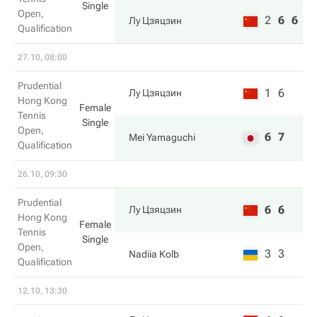
Single
Open,
2
6
6
Лу Цзяцзин
Qualification
27.10, 08:00
Prudential
1
6
Лу Цзяцзин
Hong Kong
Female
Tennis
Single
Open,
6
7
Mei Yamaguchi
Qualification
26.10, 09:30
Prudential
6
6
Лу Цзяцзин
Hong Kong
Female
Tennis
Single
Open,
3
3
Nadiia Kolb
Qualification
12.10, 13:30