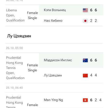
06.06, 12:10
6
6
Кэти Волынец
Libema
Female
Open,
Single
Qualification
2
2
Нао Хибино
Лу Цзяцзин
26.10, 05:00
Prudential
6
6
Мэддисон Инглис
Hong Kong
Female
Tennis
Single
Open,
4
4
Лу Цзяцзин
Qualification
25.10, 06:40
Prudential
6
2
4
Man Ying Ng
Hong Kong
Female
Tennis