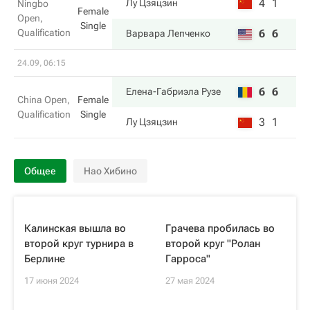
4
1
Лу Цзяцзин
Ningbo
Female
Open,
Single
Qualification
6
6
Варвара Лепченко
24.09, 06:15
6
6
Елена-Габриэла Рузе
China Open,
Female
Qualification
Single
3
1
Лу Цзяцзин
Общее
Нао Хибино
Калинская вышла во
Грачева пробилась во
второй круг турнира в
второй круг "Ролан
Берлине
Гарроса"
17 июня 2024
27 мая 2024