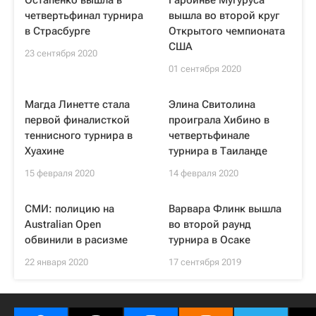
Остапенко вышла в
Гарбинье Мугуруса
четвертьфинал турнира
вышла во второй круг
в Страсбурге
Открытого чемпионата
США
23 сентября 2020
01 сентября 2020
Магда Линетте стала
Элина Свитолина
первой финалисткой
проиграла Хибино в
теннисного турнира в
четвертьфинале
Хуахине
турнира в Таиланде
15 февраля 2020
14 февраля 2020
СМИ: полицию на
Варвара Флинк вышла
Australian Open
во второй раунд
обвинили в расизме
турнира в Осаке
22 января 2020
17 сентября 2019