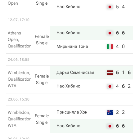
Open
Single
5
4
Нао Хибино
12.07, 17:10
6
6
Нао Хибино
Athens
Female
Open,
Single
Qualification
4
0
Мирьиана Тона
24.06, 18:55
6
1
6
Дарья Семенистая
Wimbledon,
Female
Qualification
Single
WTA
4
6
2
Нао Хибино
23.06, 16:30
2
2
Присцилла Хон
Wimbledon,
Female
Qualification
Single
WTA
6
6
Нао Хибино