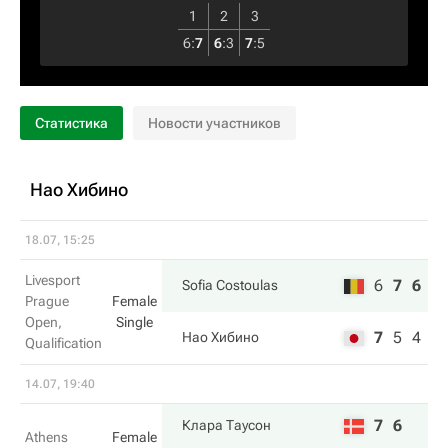
1
2
3
6
:
7
6
:
3
7
:
5
Статистика
Новости участников
Нао Хибино
18.07, 15:25
Livesport
6
7
6
Sofia Costoulas
Prague
Female
Open,
Single
7
5
4
Нао Хибино
Qualification
14.07, 19:40
7
6
Клара Таусон
Athens
Female