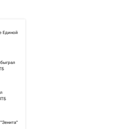
е Единой
обыграл
ТБ
л
ВТБ
"Зенита"