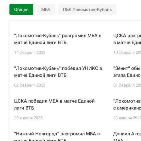
Общее
МБА
ПБК Локомотив-Кубань
"Локомотив-Кубань" разгромил МБА в
ЦСКА разгр
матче Единой лиги ВТБ
в матче Еди
14 февраля 2023
10 февраля 20
"Локомотив-Кубань" победил УНИКС в
"Зенит" обы
матче Единой лиги ВТБ
этапа Едино
02 февраля 2023
01 февраля 20
ЦСКА победил МБА в матче Единой
"Локомотив-
лиги ВТБ
с американ
29 января 2023
23 января 202
"Нижний Новгород" разгромил МБА в
Даниил Аксе
матче Единой лиги ВТБ
МБА