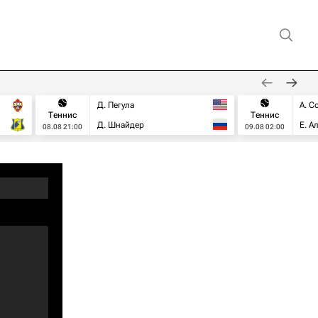
Д. Пегула
А. С
Теннис
Теннис
Д. Шнайдер
Е. А
08.08 21:00
09.08 02:00