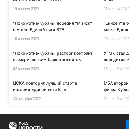
19 января 2023
18 января 202
"Локомотив-Кубань" победил "Минск"
"Енисей" в 
в матче Единой лиги ВТБ
матче Едино
15 января 2023
10 января 202
"Локомотив-Кубань" расторг контракт
УГМК стал 
с американским баскетболистом
победителе
02 января 2023
25 декабря 20
ЦСКА повторил лучший старт в
МБА второй 
истории Единой лиги ВТБ
финал Кубк
23 декабря 2022
23 декабря 20