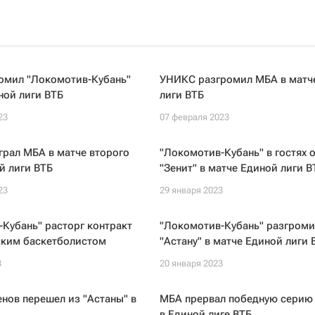
омил "Локомотив-Кубань"
УНИКС разгромил МБА в матч
ной лиги ВТБ
лиги ВТБ
23
07 февраля 2023
грал МБА в матче второго
"Локомотив-Кубань" в гостях 
й лиги ВТБ
"Зенит" в матче Единой лиги В
23
29 января 2023
Кубань" расторг контракт
"Локомотив-Кубань" разгроми
ским баскетболистом
"Астану" в матче Единой лиги 
3
20 января 2023
нов перешел из "Астаны" в
МБА прервал победную серию 
в Единой лиге ВТБ