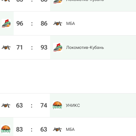
96
:
86
МБА
71
:
93
Локомотив-Кубань
63
:
74
УНИКС
83
:
63
МБА