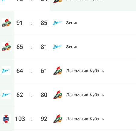
91
:
85
Зенит
85
:
81
Зенит
64
:
61
Локомотив-Кубань
82
:
80
Локомотив-Кубань
103
:
92
Локомотив-Кубань