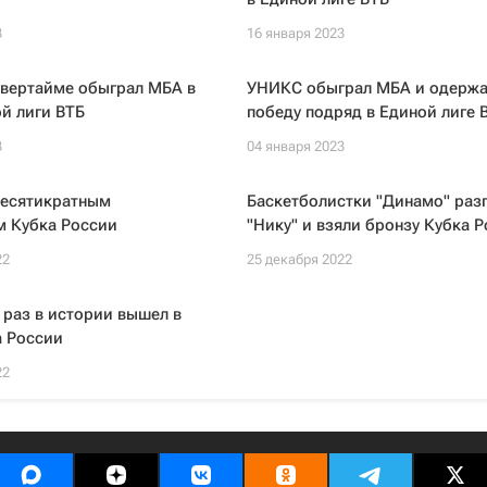
3
16 января 2023
овертайме обыграл МБА в
УНИКС обыграл МБА и одержа
й лиги ВТБ
победу подряд в Единой лиге 
3
04 января 2023
десятикратным
Баскетболистки "Динамо" раз
м Кубка России
"Нику" и взяли бронзу Кубка 
22
25 декабря 2022
раз в истории вышел в
а России
22