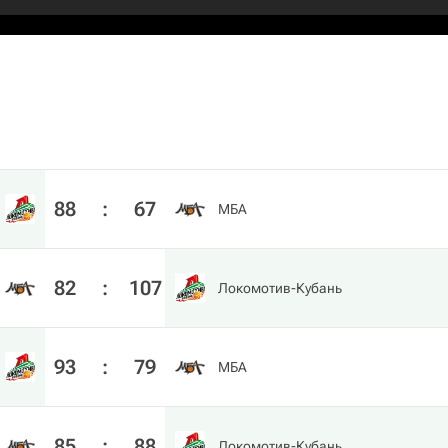
88
:
67
МБА
82
:
107
Локомотив-Кубань
93
:
79
МБА
85
:
88
Локомотив-Кубань