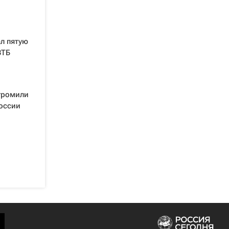
л пятую
ВТБ
громили
России