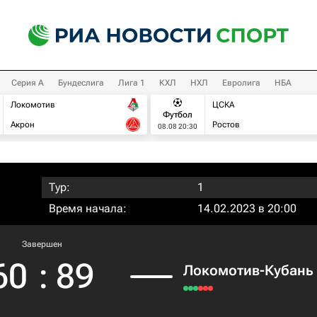
Серия А
Бундеслига
Лига 1
КХЛ
НХЛ
Евролига
НБА
Локомотив
ЦСКА
Футбол
Акрон
Ростов
08.08 20:30
Тур:
1
Время начала:
14.02.2023 в 20:00
Завершен
60
:
89
Локомотив-Кубань