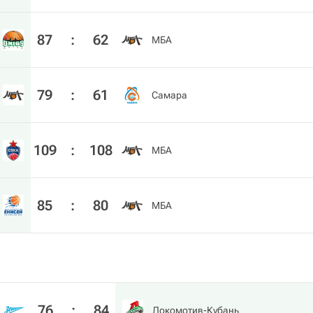
87
:
62
МБА
79
:
61
Самара
109
:
108
МБА
85
:
80
МБА
76
:
84
Локомотив-Кубань