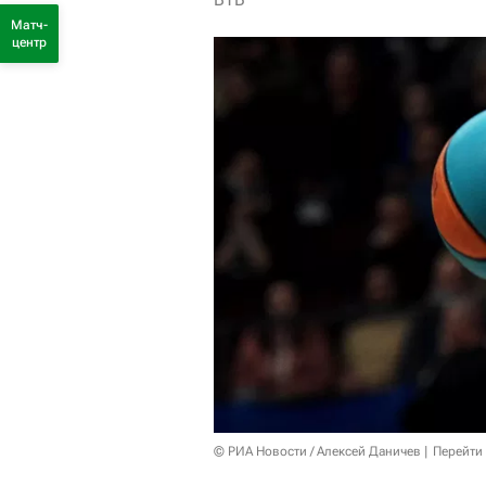
Матч-
центр
© РИА Новости / Алексей Даничев
Перейти