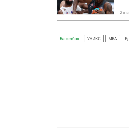
2 янв
Баскетбол
УНИКС
МБА
Е