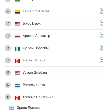
Fernando Alvarez
4
46‎’‎
Брюс Дьюк
10
85‎’‎
Ариэль Ласситер
11
75‎’‎
Сунуси Ибрагим
14
75‎’‎
Натан Салиба
19
59‎’‎
Усман Джабанг
23
Ромель Киото
30
Джеймс Пантернис
41
Эрнан Лосада