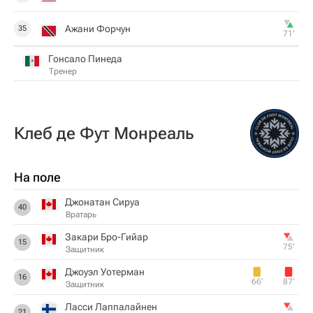
Ажани Форчун
35
71‎’‎
Гонсало Пинеда
Тренер
Клеб де Фут Монреаль
На поле
Джонатан Сируа
40
Вратарь
Закари Бро-Гийар
15
75‎’‎
Защитник
Джоуэл Уотерман
16
66‎’‎
87‎’‎
Защитник
Ласси Лаппалайнен
21