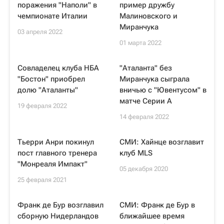
поражения "Наполи" в
пример дружбу
чемпионате Италии
Малиновского и
Миранчука
03 апреля 2022
01 марта 2022
Совладелец клуба НБА
"Аталанта" без
"Бостон" приобрел
Миранчука сыграла
долю "Аталанты"
вничью с "Ювентусом" в
матче Серии А
19 февраля 2022
14 февраля 2022
Тьерри Анри покинул
СМИ: Хайнце возглавит
пост главного тренера
клуб MLS
"Монреаля Импакт"
05 декабря 2020
25 февраля 2021
Франк де Бур возглавил
СМИ: Франк де Бур в
сборную Нидерландов
ближайшее время