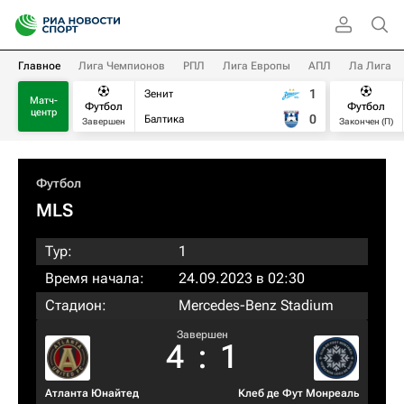
Главное
Лига Чемпионов
РПЛ
Лига Европы
АПЛ
Ла Лига
1
Зенит
Матч-
Футбол
Футбол
центр
0
Балтика
Завершен
Закончен (П)
Футбол
MLS
Тур:
1
Время начала:
24.09.2023 в 02:30
Стадион:
Mercedes-Benz Stadium
Завершен
4
:
1
Атланта Юнайтед
Клеб де Фут Монреаль