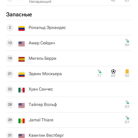
46‎’‎
83‎’‎
Нападающий
Запасные
Рональд Эрнандес
2
Амар Сейдич
13
90‎’‎
Мигель Берри
19
Эдвин Москьера
21
71‎’‎
89‎’‎
90‎’‎
Хуан Санчес
22
Тайлер Вольф
28
83‎’‎
Jamal Thiare
29
83‎’‎
Квентин Вестберг
31