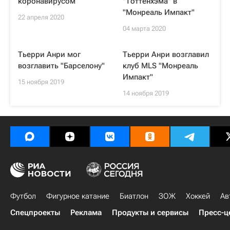
коронавирусом
"Тоттенхэма" в
"Монреаль Импакт"
22 апреля 2020
04 марта 2020
Тьерри Анри мог
Тьерри Анри возглавил
возглавить "Барселону"
клуб MLS "Монреаль
Импакт"
15 ноября 2019
14 ноября 2019
Футбол
Фигурное катание
Биатлон
ЗОЖ
Хоккей
Ав
Спецпроекты
Реклама
Продукты и сервисы
Пресс-ц