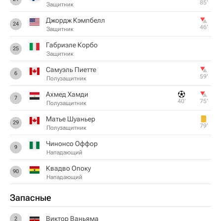
85‎’‎
Защитник
Джордж Кэмпбелл
24
46‎’‎
Защитник
Габриэле Корбо
25
Защитник
Самуэль Пиетте
6
59‎’‎
Полузащитник
Ахмед Хамди
7
40‎’‎
75‎’‎
Полузащитник
Матье Шуаньер
29
79‎’‎
Полузащитник
Чинонсо Оффор
9
Нападающий
Квадво Опоку
90
Нападающий
Запасные
Виктор Ваньяма
2