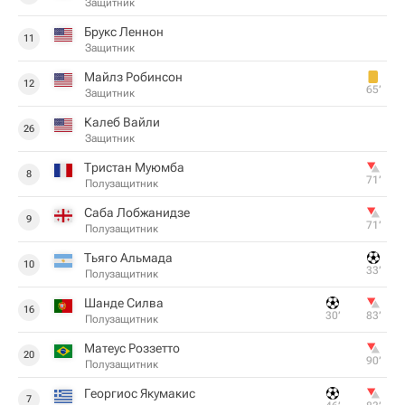
Защитник
Брукс Леннон
11
Защитник
Майлз Робинсон
12
65‎’‎
Защитник
Калеб Вайли
26
Защитник
Тристан Муюмба
8
71‎’‎
Полузащитник
Саба Лобжанидзе
9
71‎’‎
Полузащитник
Тьяго Альмада
10
33‎’‎
Полузащитник
Шанде Силва
16
30‎’‎
83‎’‎
Полузащитник
Матеус Роззетто
20
90‎’‎
Полузащитник
Георгиос Якумакис
7