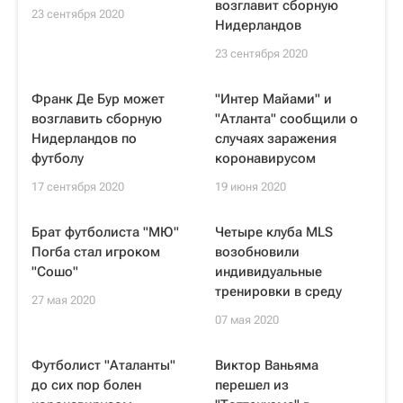
возглавит сборную
23 сентября 2020
Нидерландов
23 сентября 2020
Франк Де Бур может
"Интер Майами" и
возглавить сборную
"Атланта" сообщили о
Нидерландов по
случаях заражения
футболу
коронавирусом
17 сентября 2020
19 июня 2020
Брат футболиста "МЮ"
Четыре клуба MLS
Погба стал игроком
возобновили
"Сошо"
индивидуальные
тренировки в среду
27 мая 2020
07 мая 2020
Футболист "Аталанты"
Виктор Ваньяма
до сих пор болен
перешел из