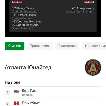
30‎’‎
Шанде Силва
40‎’‎
Ахмед Хамди
(
Саба Лобжанидзе
)
(
Ласси Лаппалайнен
)
33‎’‎
Тьяго Альмада
(
Шанде Силва
)
46‎’‎
Георгиос Якумакис
89‎’‎
Эдвин Москьера
(
Тьяго Альмада
)
О матче
Трансляция
Статистика
Новости ком
Атланта Юнайтед
На поле
Брэд Гузан
1
Вратарь
Луис Абрам
4