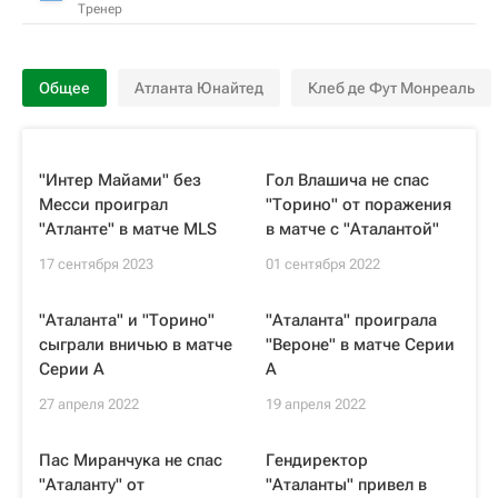
Тренер
Общее
Атланта Юнайтед
Клеб де Фут Монреаль
"Интер Майами" без
Гол Влашича не спас
Месси проиграл
"Торино" от поражения
"Атланте" в матче MLS
в матче с "Аталантой"
17 сентября 2023
01 сентября 2022
"Аталанта" и "Торино"
"Аталанта" проиграла
сыграли вничью в матче
"Вероне" в матче Серии
Серии A
А
27 апреля 2022
19 апреля 2022
Пас Миранчука не спас
Гендиректор
"Аталанту" от
"Аталанты" привел в