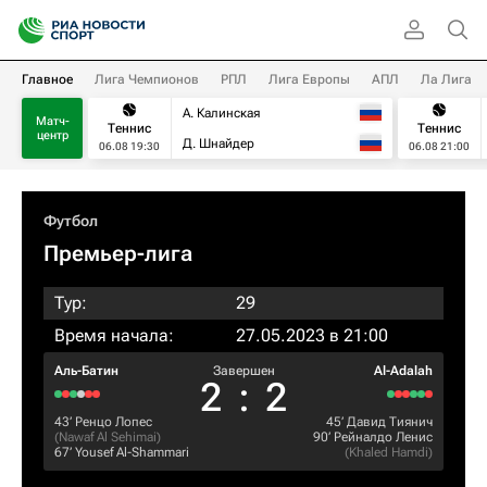
Главное
Лига Чемпионов
РПЛ
Лига Европы
АПЛ
Ла Лига
А. Калинская
Матч-
Теннис
Теннис
центр
Д. Шнайдер
06.08 19:30
06.08 21:00
Футбол
Премьер-лига
Тур:
29
Время начала:
27.05.2023 в 21:00
Аль-Батин
Завершен
Al-Adalah
2
:
2
43‎’‎
Ренцо Лопес
45‎’‎
Давид Тиянич
(
Nawaf Al Sehimai
)
90‎’‎
Рейналдо Ленис
67‎’‎
Yousef Al-Shammari
(
Khaled Hamdi
)