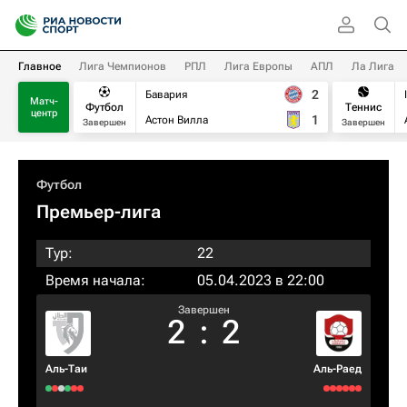
Главное
Лига Чемпионов
РПЛ
Лига Европы
АПЛ
Ла Лига
2
Бавария
Матч-
Футбол
Теннис
центр
1
Астон Вилла
Завершен
Завершен
Футбол
Премьер-лига
Тур:
22
Время начала:
05.04.2023 в 22:00
Завершен
2
:
2
Аль-Таи
Аль-Раед