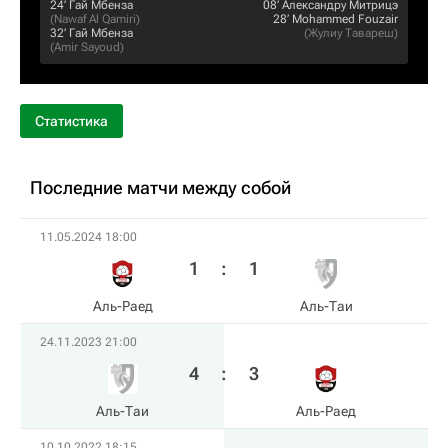
24‎’‎
Гай Мбенза
08‎’‎
Александру Митрицэ
(
Nawaf Al Qamiri
)
28‎’‎
Mohammed Fouzair
32‎’‎
Гай Мбенза
(
Жулиу Тавареш
)
(
Amir Sayoud
)
Статистика
Последние матчи между собой
11.05.2024 18:00
1
:
1
Аль-Раед
Аль-Таи
24.11.2023 21:00
4
:
3
Аль-Таи
Аль-Раед
10.10.2022 18:15