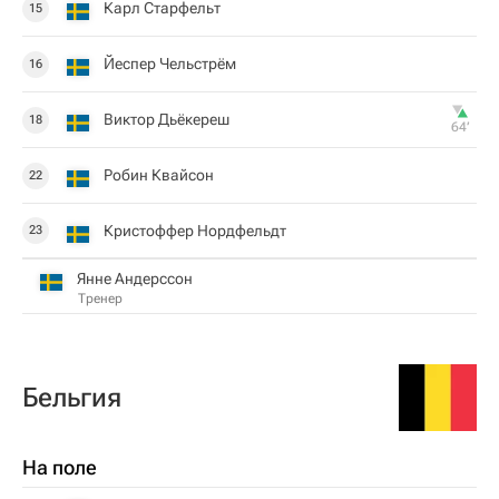
Карл Старфельт
15
Йеспер Чельстрём
16
Виктор Дьёкереш
18
64‎’‎
Робин Квайсон
22
Кристоффер Нордфельдт
23
Янне Андерссон
Тренер
Бельгия
На поле