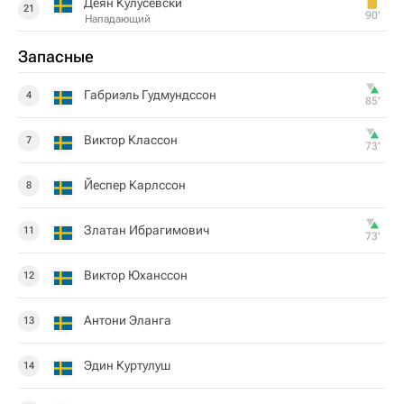
Деян Кулусевски
21
90‎’‎
Нападающий
Запасные
Габриэль Гудмундссон
4
85‎’‎
Виктор Классон
7
73‎’‎
Йеспер Карлссон
8
Златан Ибрагимович
11
73‎’‎
Виктор Юханссон
12
Антони Эланга
13
Эдин Куртулуш
14