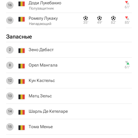
Доди Лукебакио
16
61‎’‎
Полузащитник
Ромелу Лукаку
10
35‎’‎
49‎’‎
82‎’‎
85‎’‎
Нападающий
Запасные
Зено Дебаст
2
Орел Мангала
8
61‎’‎
Кун Кастельс
12
Матц Зельс
13
Шарль Де Кетеларе
14
Тома Менье
15