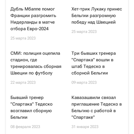
Дубль Мбаппе помог
Хет-трик Лукаку принес
Франции разгромить
Бельгии разгромную
Нидерланды в матче
победу над Швецией
отбора Евро-2024
25 марта 2023
25 марта 2023
СМИ: полиция оцепила
Три бывших тренера
стадион, где
"Спартака" вошли в
тренировалась сборная
штаб Тедеско в
Швеции по футболу
сборной Бельгии
22 марта 2023
09 марта 2023
Бывший тренер
Кавазашвили связал
"Спартака" Тедеско
приглашение Тедеско в
возглавил сборную
Бельгию с работой в
Бельгии
"Спартаке"
08 февраля 2023
31 января 2023