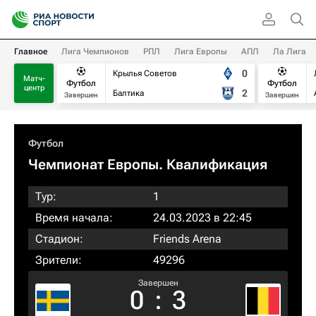
Главное
Лига Чемпионов
РПЛ
Лига Европы
АПЛ
Ла Лига
0
Крылья Советов
Матч-
Футбол
Футбол
центр
2
Балтика
Завершен
Завершен
Футбол
Чемпионат Европы. Квалификация​
Тур:
1
Время начала:
24.03.2023 в 22:45
Стадион:
Friends Arena
Зрители:
49296
Завершен
0
:
3