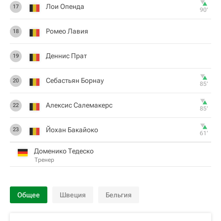
Лои Опенда
17
90‎’‎
Ромео Лавия
18
Деннис Прат
19
Себастьян Борнау
20
85‎’‎
Алексис Салемакерс
22
85‎’‎
Йохан Бакайоко
23
61‎’‎
Доменико Тедеско
Тренер
Общее
Швеция
Бельгия