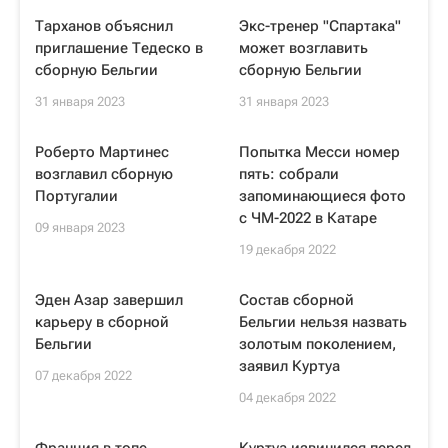
Тарханов объяснил
Экс-тренер "Спартака"
приглашение Тедеско в
может возглавить
сборную Бельгии
сборную Бельгии
31 января 2023
31 января 2023
Роберто Мартинес
Попытка Месси номер
возглавил сборную
пять: собрали
Португалии
запоминающиеся фото
с ЧМ-2022 в Катаре
09 января 2023
19 декабря 2022
Эден Азар завершил
Состав сборной
карьеру в сборной
Бельгии нельзя назвать
Бельгии
золотым поколением,
заявил Куртуа
07 декабря 2022
04 декабря 2022