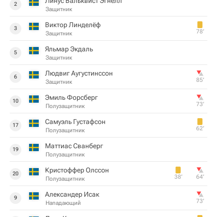
Линус Вальквист Эгнелл
2
Защитник
Виктор Линделёф
3
78‎’‎
Защитник
Яльмар Экдаль
5
Защитник
Людвиг Аугустинссон
6
85‎’‎
Защитник
Эмиль Форсберг
10
73‎’‎
Полузащитник
Самуэль Густафсон
17
62‎’‎
Полузащитник
Маттиас Сванберг
19
Полузащитник
Кристоффер Олссон
20
38‎’‎
64‎’‎
Полузащитник
Александер Исак
9
73‎’‎
Нападающий