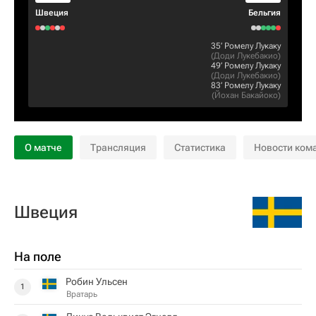
Швеция
Бельгия
35‎’‎
Ромелу Лукаку
(
Доди Лукебакио
)
49‎’‎
Ромелу Лукаку
(
Доди Лукебакио
)
83‎’‎
Ромелу Лукаку
(
Йохан Бакайоко
)
О матче
Трансляция
Статистика
Новости ком
Швеция
На поле
Робин Ульсен
1
Вратарь