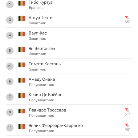
Тибо Куртуа
1
Вратарь
Артур Теате
3
85‎’‎
Защитник
Ваут Фас
4
Защитник
Ян Вертонген
5
Защитник
Тимоти Кастань
21
Защитник
Амаду Онана
6
Полузащитник
Кевин Де Брёйне
7
Полузащитник
Леандро Троссард
9
61‎’‎
Полузащитник
Янник Феррейра-Карраско
11
90‎’‎
Полузащитник