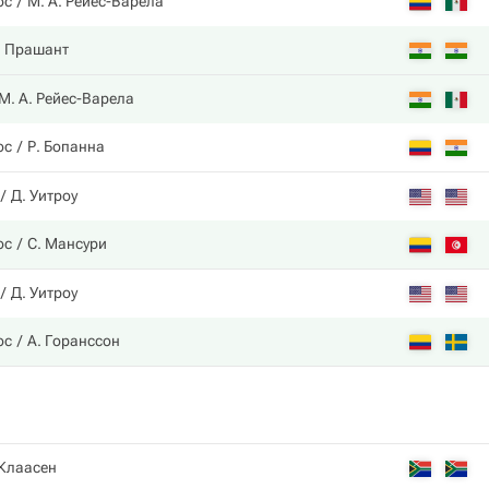
ос
М. А. Рейес-Варела
. Прашант
М. А. Рейес-Варела
ос
Р. Бопанна
Д. Уитроу
ос
С. Мансури
Д. Уитроу
ос
А. Горанссон
 Клаасен