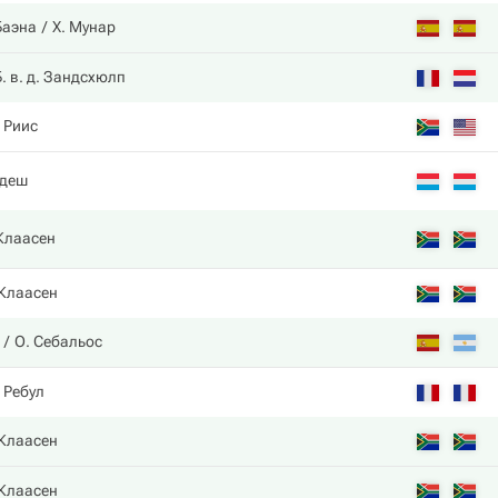
Баэна
Х. Мунар
Б. в. д. Зандсхюлп
. Риис
одеш
 Клаасен
 Клаасен
О. Себальос
 Ребул
 Клаасен
 Клаасен