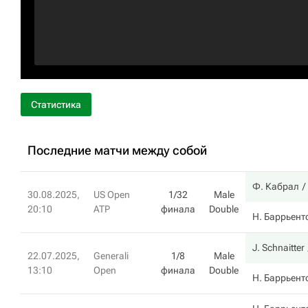
Статистика
Последние матчи между собой
Ф. Кабрал
30.08.2025,
US Open
1/32
Male
20:10
ATP
финала
Double
Н. Баррьент
J. Schnaitter
22.07.2025,
Generali
1/8
Male
13:10
Open
финала
Double
Н. Баррьент