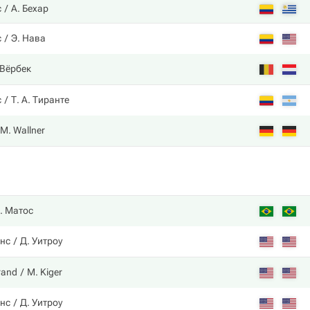
с
А. Бехар
с
Э. Нава
 Вёрбек
с
Т. А. Тиранте
M. Wallner
. Матос
нс
Д. Уитроу
brand
M. Kiger
нс
Д. Уитроу