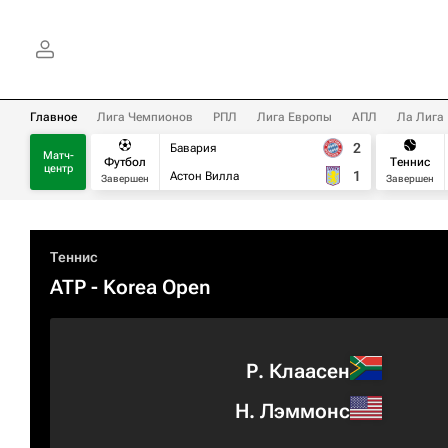
Главное
Лига Чемпионов
РПЛ
Лига Европы
АПЛ
Ла Лига
2
Бавария
Матч-
Футбол
Теннис
центр
1
Астон Вилла
Завершен
Завершен
Теннис
ATP
- Korea Open
Р. Клаасен
Н. Лэммонс