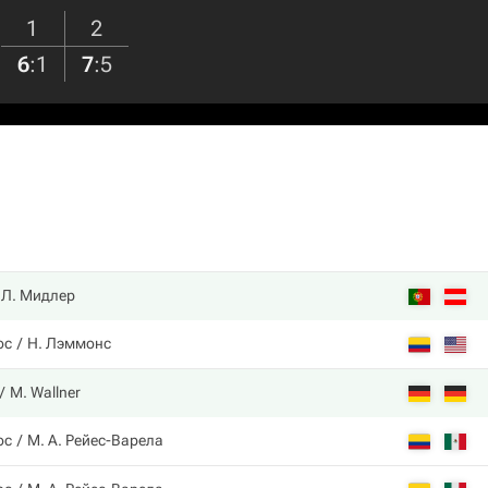
1
2
6
:
1
7
:
5
Л. Мидлер
ос
Н. Лэммонс
M. Wallner
ос
М. А. Рейес-Варела