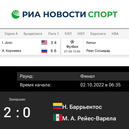
Серия А
Бундеслига
Лига 1
КХЛ
НХЛ
Евролига
НБА
3
4
I. Jovic
Кельн
Футбол
6
6
А. Корнеева
Реал Сосьедад
07.08 19:00
Раунд:
Финал
Время начала:
02.10.2022 в 06:35
Завершен
Н. Баррьентос
2
:
0
М. А. Рейес-Варела