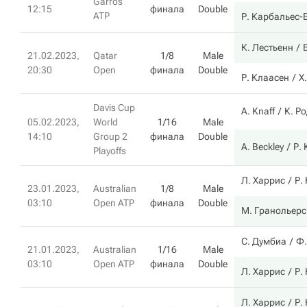
Garros
12:15
финала
Double
ATP
Р. Карбальес-
К. Лестьенн
21.02.2023,
Qatar
1/8
Male
20:30
Open
финала
Double
Р. Клаасен
Х
Davis Cup
A. Knaff
К. Р
05.02.2023,
World
1/16
Male
14:10
Group 2
финала
Double
A. Beckley
Р.
Playoffs
Л. Харрис
Р.
23.01.2023,
Australian
1/8
Male
03:10
Open ATP
финала
Double
М. Гранольерс
С. Думбиа
Ф.
21.01.2023,
Australian
1/16
Male
03:10
Open ATP
финала
Double
Л. Харрис
Р.
Л. Харрис
Р.