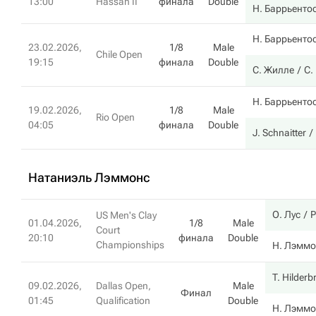
13:00
Hassan II
финала
Double
Н. Баррьенто
Н. Баррьенто
23.02.2026,
1/8
Male
Chile Open
19:15
финала
Double
С. Жилле
С.
Н. Баррьенто
19.02.2026,
1/8
Male
Rio Open
04:05
финала
Double
J. Schnaitter
Натаниэль Лэммонс
О. Лус
Р
US Men's Clay
01.04.2026,
1/8
Male
Court
20:10
финала
Double
Championships
Н. Лэммо
T. Hilder
09.02.2026,
Dallas Open,
Male
Финал
01:45
Qualification
Double
Н. Лэммо