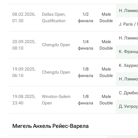
Н. Лэммо
08.02.2026,
Dallas Open,
1/2
Male
01:30
Qualification
финала
Double
J. Paris
Н. Лэммо
20.09.2025,
1/4
Male
Chengdu Open
08:10
финала
Double
К. Франц
К. Харри
19.09.2025,
1/8
Male
Chengdu Open
06:10
финала
Double
Н. Лэммо
С. Думби
19.08.2025,
Winston-Salem
1/8
Male
23:40
Open
финала
Double
Д. Уитроу
Мигель Анхель Рейес-Варела