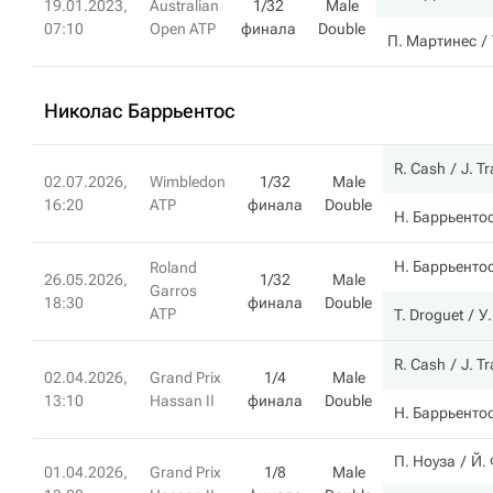
19.01.2023,
Australian
1/32
Male
07:10
Open ATP
финала
Double
П. Мартинес
Николас Баррьентос
R. Cash
J. T
02.07.2026,
Wimbledon
1/32
Male
16:20
ATP
финала
Double
Н. Баррьенто
Н. Баррьенто
Roland
26.05.2026,
1/32
Male
Garros
18:30
финала
Double
ATP
T. Droguet
У
R. Cash
J. T
02.04.2026,
Grand Prix
1/4
Male
13:10
Hassan II
финала
Double
Н. Баррьенто
П. Ноуза
Й.
01.04.2026,
Grand Prix
1/8
Male