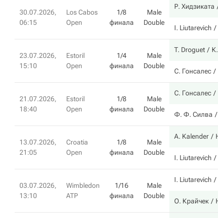
Р. Хидзиката
30.07.2026,
Los Cabos
1/8
Male
06:15
Open
финала
Double
I. Liutarevich
T. Droguet
К
23.07.2026,
Estoril
1/4
Male
15:10
Open
финала
Double
С. Гонсалес
С. Гонсалес
21.07.2026,
Estoril
1/8
Male
18:40
Open
финала
Double
Ф. Ф. Силва
A. Kalender
13.07.2026,
Croatia
1/8
Male
21:05
Open
финала
Double
I. Liutarevich
I. Liutarevich
03.07.2026,
Wimbledon
1/16
Male
13:10
ATP
финала
Double
О. Крайчек