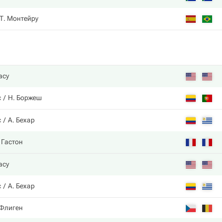
Т. Монтейру
racy
с
Н. Боржеш
с
А. Бехар
. Гастон
racy
с
А. Бехар
 Флиген