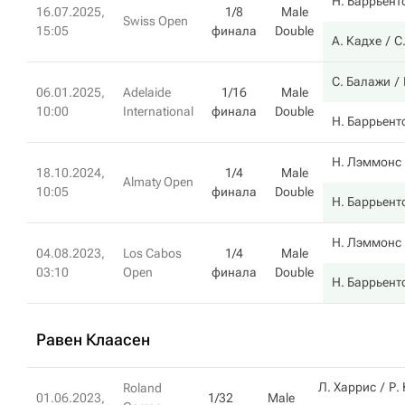
Н. Баррьент
16.07.2025,
1/8
Male
Swiss Open
15:05
финала
Double
А. Кадхе
С
С. Балажи
06.01.2025,
Adelaide
1/16
Male
10:00
International
финала
Double
Н. Баррьент
Н. Лэммонс
18.10.2024,
1/4
Male
Almaty Open
10:05
финала
Double
Н. Баррьент
Н. Лэммонс
04.08.2023,
Los Cabos
1/4
Male
03:10
Open
финала
Double
Н. Баррьент
Равен Клаасен
Л. Харрис
Р.
Roland
01.06.2023,
1/32
Male