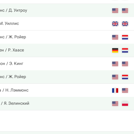
нс
Д. Уитроу
М. Уиллис
нс
Ж. Ройер
ен
Р. Хаасе
сон
Э. Кинг
нс
Ж. Ройер
а
Н. Лэммонс
Я. Зелинский