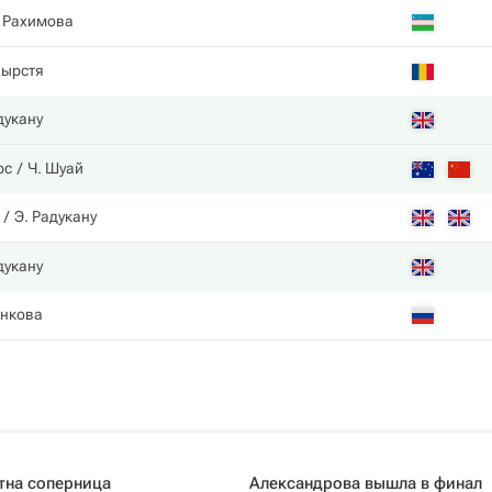
 Рахимова
Кырстя
дукану
рс
Ч. Шуай
Э. Радукану
дукану
инкова
тна соперница
Александрова вышла в финал