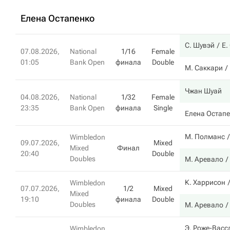
Елена Остапенко
С. Шувэй
Е.
07.08.2026,
National
1/16
Female
01:05
Bank Open
финала
Double
М. Саккари
Чжан Шуай
04.08.2026,
National
1/32
Female
23:35
Bank Open
финала
Single
Елена Остап
М. Полманс
Wimbledon
09.07.2026,
Mixed
Mixed
Финал
20:40
Double
Doubles
М. Аревало
К. Харрисон
Wimbledon
07.07.2026,
1/2
Mixed
Mixed
19:10
финала
Double
Doubles
М. Аревало
Э. Роже-Васс
Wimbledon