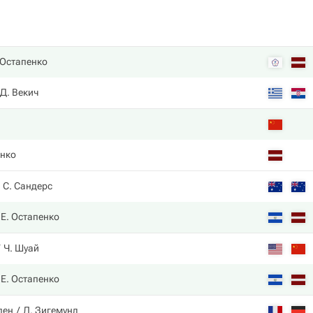
 Остапенко
Д. Векич
енко
С. Сандерс
Е. Остапенко
Ч. Шуай
Е. Остапенко
лен
Л. Зигемунд