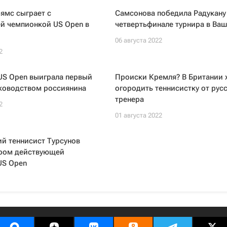
ямс сыграет с
Самсонова победила Радукану
й чемпионкой US Open в
четвертьфинале турнира в Ваш
06 августа 2022
2
US Open выиграла первый
Происки Кремля? В Британии 
уководством россиянина
огородить теннисистку от рус
тренера
2
01 августа 2022
й теннисист Турсунов
ером действующей
US Open