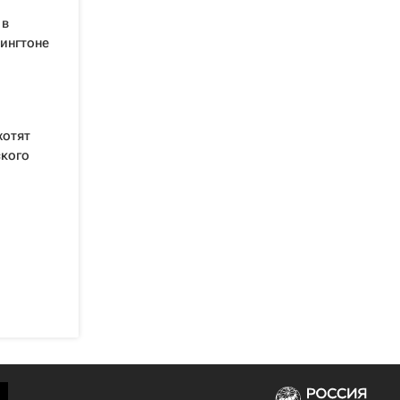
 в
ингтоне
хотят
ского