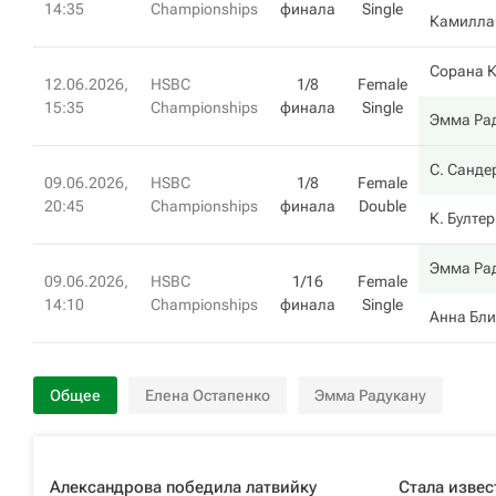
14:35
Championships
финала
Single
Камилла
Сорана 
12.06.2026,
HSBC
1/8
Female
15:35
Championships
финала
Single
Эмма Ра
С. Санде
09.06.2026,
HSBC
1/8
Female
20:45
Championships
финала
Double
К. Бултер
Эмма Ра
09.06.2026,
HSBC
1/16
Female
14:10
Championships
финала
Single
Анна Бл
Общее
Елена Остапенко
Эмма Радукану
Александрова победила латвийку
Стала извес