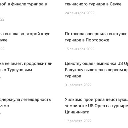
ой в финале турнира в
теннисного турнира в Сеуле
24 сентября 2022
022
а вышла во второй круг
Потапова завершила выступле
еуле
турнире в Портороже
022
15 сентября 2022
ка не знает, продолжит ли
Действующая чемпионка US O
ь с Турсуновым
Радукану вылетела в первом к
турнира
2
31 августа 2022
дчеркнула легендарность
Уильямс проиграла действую
ьямс
чемпионке US Open на турнире
Цинциннати
2
17 августа 2022