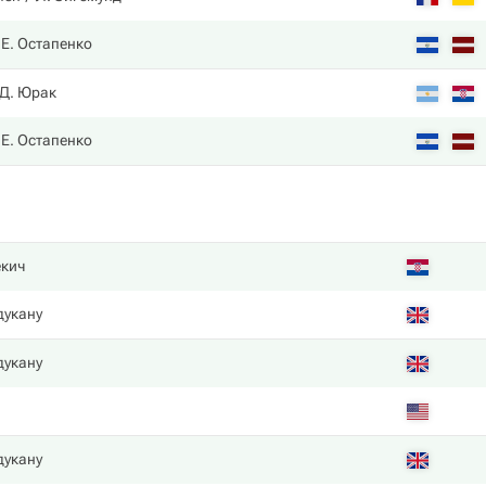
Е. Остапенко
Д. Юрак
Е. Остапенко
екич
дукану
дукану
дукану