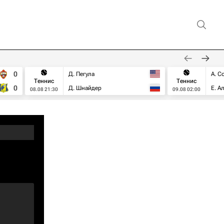
0
Д. Пегула
А. С
Теннис
Теннис
0
Д. Шнайдер
Е. А
08.08 21:30
09.08 02:00