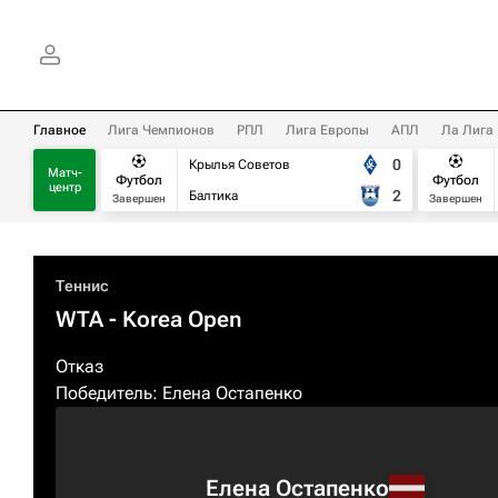
Главное
Лига Чемпионов
РПЛ
Лига Европы
АПЛ
Ла Лига
0
Крылья Советов
Матч-
Футбол
Футбол
центр
2
Балтика
Завершен
Завершен
Теннис
WTA
- Korea Open
Отказ
Победитель:
Елена Остапенко
Елена Остапенко