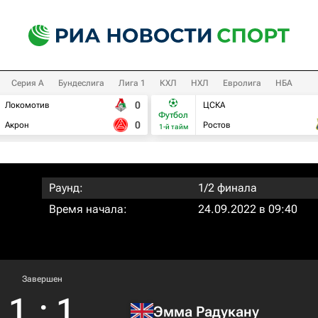
Серия А
Бундеслига
Лига 1
КХЛ
НХЛ
Евролига
НБА
0
Локомотив
ЦСКА
Футбол
0
Акрон
Ростов
1-й тайм
Раунд:
1/2 финала
Время начала:
24.09.2022 в 09:40
Завершен
1
:
1
Эмма Радукану