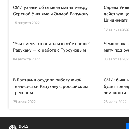
СМИ узнали об отмене матча между
Серена Уиль
Сереной Уильямс и Эммой Радукану
действующе
Цинциннати
15 августа 2022
13 августа 202
"Учит меня относиться к себе проще":
Чемпионка 
Радукану — о работе с Турсуновым
матч под р
04 августа 2022
03 августа 202
В Британии осудили работу юной
СМИ: бывши
теннисистки Радукану с российским
будет трен
тренером
чемпионки 
29 июля 2022
28 июля 2022