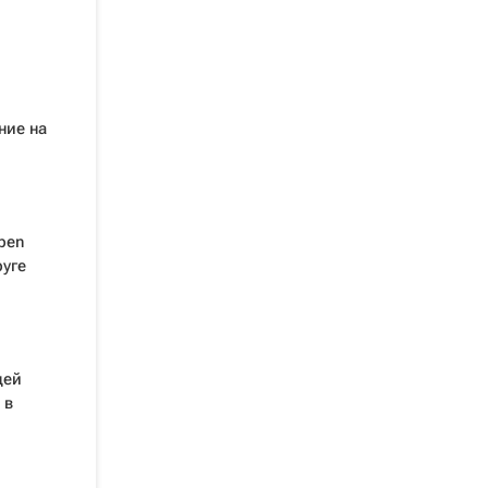
ние на
pen
руге
щей
 в