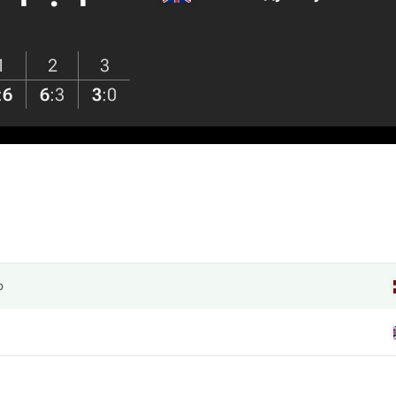
1
2
3
:
6
6
:
3
3
:
0
о