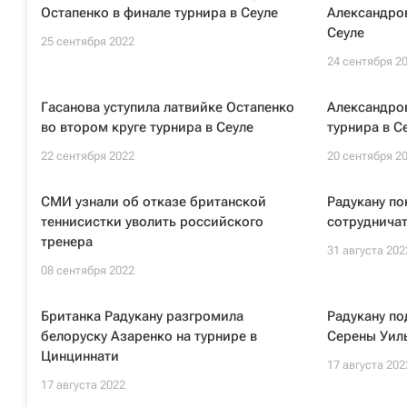
Остапенко в финале турнира в Сеуле
Александров
Сеуле
25 сентября 2022
24 сентября 2
Гасанова уступила латвийке Остапенко
Александров
во втором круге турнира в Сеуле
турнира в С
22 сентября 2022
20 сентября 2
СМИ узнали об отказе британской
Радукану по
теннисистки уволить российского
сотрудничат
тренера
31 августа 202
08 сентября 2022
Британка Радукану разгромила
Радукану по
белоруску Азаренко на турнире в
Серены Уил
Цинциннати
17 августа 202
17 августа 2022