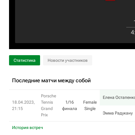
4
Статистика
Новости участников
Последние матчи между собой
Porsche
Елена Остапенк
18.04.2023,
Tennis
1/16
Female
21:15
Grand
финала
Single
Эмма Радукану
Prix
История встреч