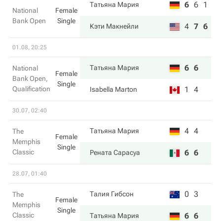
6
6
1
Татьяна Мария
National
Female
Bank Open
Single
4
7
6
Кэти Макнейли
01.08, 20:25
6
6
Татьяна Мария
National
Female
Bank Open,
Single
Qualification
1
4
Isabella Marton
30.07, 02:40
4
4
Татьяна Мария
The
Female
Memphis
Single
Classic
6
6
Рената Сарасуа
28.07, 01:40
0
3
Талия Гибсон
The
Female
Memphis
Single
Classic
6
6
Татьяна Мария