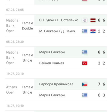
07.08, 01:05
6
6
С. Шувэй
Е. Остапенко
National
Female
Bank
Double
Open
2
2
М. Саккари
Д. Векич
05.08, 23:30
6
6
Мария Саккари
National
Female
Bank
Single
Open
3
2
Зейнеп Сонмез
19.07, 20:10
7
6
Барбора Крейчикова
Athens
Female
Open
Single
6
3
Мария Саккари
18.07, 19:40