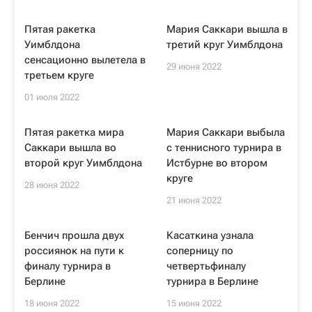
Пятая ракетка
Мария Саккари вышла в
Уимблдона
третий круг Уимблдона
сенсационно вылетела в
29 июня 2022
третьем круге
01 июля 2022
Пятая ракетка мира
Мария Саккари выбыла
Саккари вышла во
с теннисного турнира в
второй круг Уимблдона
Истбурне во втором
круге
28 июня 2022
21 июня 2022
Бенчич прошла двух
Касаткина узнала
россиянок на пути к
соперницу по
финалу турнира в
четвертьфиналу
Берлине
турнира в Берлине
18 июня 2022
15 июня 2022