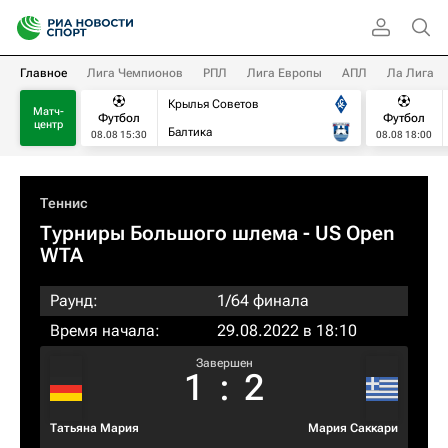
Главное
Лига Чемпионов
РПЛ
Лига Европы
АПЛ
Ла Лига
Крылья Советов
Матч-
Футбол
Футбол
центр
Балтика
08.08 15:30
08.08 18:00
Теннис
Турниры Большого шлема
- US Open
WTA
Раунд:
1/64 финала
Время начала:
29.08.2022 в 18:10
Завершен
1
:
2
Татьяна Мария
Мария Саккари