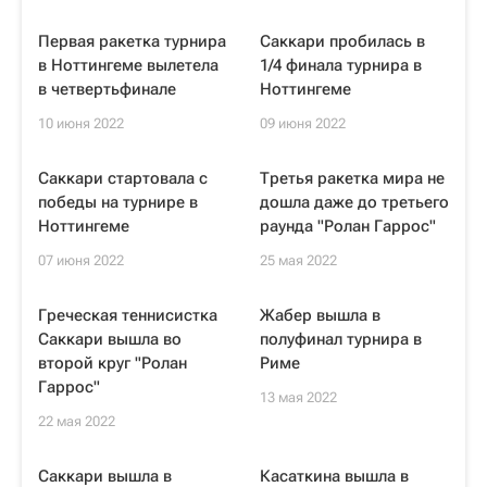
Первая ракетка турнира
Саккари пробилась в
в Ноттингеме вылетела
1/4 финала турнира в
в четвертьфинале
Ноттингеме
10 июня 2022
09 июня 2022
Саккари стартовала с
Третья ракетка мира не
победы на турнире в
дошла даже до третьего
Ноттингеме
раунда "Ролан Гаррос"
07 июня 2022
25 мая 2022
Греческая теннисистка
Жабер вышла в
Саккари вышла во
полуфинал турнира в
второй круг "Ролан
Риме
Гаррос"
13 мая 2022
22 мая 2022
Саккари вышла в
Касаткина вышла в