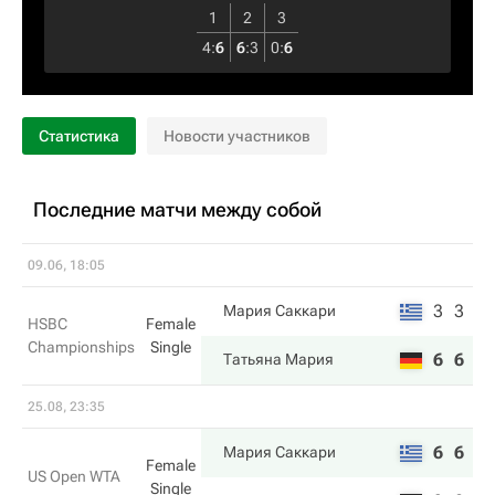
1
2
3
4
:
6
6
:
3
0
:
6
Статистика
Новости участников
Последние матчи между собой
09.06, 18:05
3
3
Мария Саккари
HSBC
Female
Championships
Single
6
6
Татьяна Мария
25.08, 23:35
6
6
Мария Саккари
Female
US Open WTA
Single