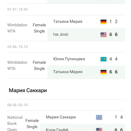
01.07, 18:50
1
2
Татьяна Мария
Wimbledon
Female
WTA
Single
6
6
Iva Jovic
29.06, 15:15
4
4
Юлия Путинцева
Wimbledon
Female
WTA
Single
6
6
Татьяна Мария
Мария Саккари
08.08, 02:10
1
4
Мария Саккари
National
Female
Bank
Single
Open
6
6
Кори Гауфф