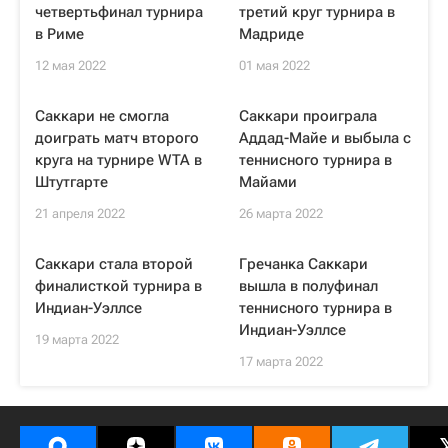
четвертьфинал турнира
третий круг турнира в
в Риме
Мадриде
12 мая 2022
01 мая 2022
Саккари не смогла
Саккари проиграла
доиграть матч второго
Аддад-Майе и выбыла с
круга на турнире WTA в
теннисного турнира в
Штутгарте
Майами
21 апреля 2022
26 марта 2022
Саккари стала второй
Гречанка Саккари
финалисткой турнира в
вышла в полуфинал
Индиан-Уэллсе
теннисного турнира в
Индиан-Уэллсе
19 марта 2022
17 марта 2022