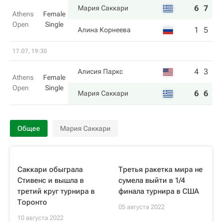
6
7
Мария Саккари
Athens
Female
Open
Single
1
5
Алина Корнеева
17.07, 19:30
4
3
Алисия Паркс
Athens
Female
Open
Single
6
6
Мария Саккари
Общее
Мария Саккари
Саккари обыграла
Третья ракетка мира не
Стивенс и вышла в
сумела выйти в 1/4
третий круг турнира в
финала турнира в США
Торонто
05 августа 2022
10 августа 2022