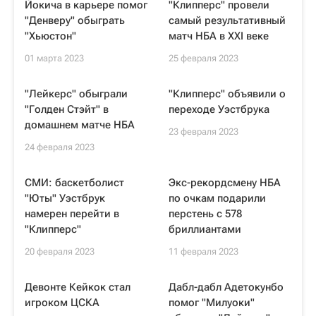
Йокича в карьере помог
"Клипперс" провели
"Денверу" обыграть
самый результативный
"Хьюстон"
матч НБА в XXI веке
01 марта 2023
25 февраля 2023
"Лейкерс" обыграли
"Клипперс" объявили о
"Голден Стэйт" в
переходе Уэстбрука
домашнем матче НБА
23 февраля 2023
24 февраля 2023
СМИ: баскетболист
Экс-рекордсмену НБА
"Юты" Уэстбрук
по очкам подарили
намерен перейти в
перстень с 578
"Клипперс"
бриллиантами
20 февраля 2023
11 февраля 2023
Девонте Кейкок стал
Дабл-дабл Адетокунбо
игроком ЦСКА
помог "Милуоки"