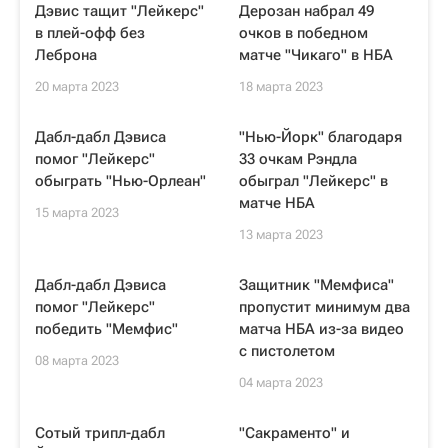
Дэвис тащит "Лейкерс"
Дерозан набрал 49
в плей-офф без
очков в победном
Леброна
матче "Чикаго" в НБА
20 марта 2023
18 марта 2023
Дабл-дабл Дэвиса
"Нью-Йорк" благодаря
помог "Лейкерс"
33 очкам Рэндла
обыграть "Нью-Орлеан"
обыграл "Лейкерс" в
матче НБА
15 марта 2023
13 марта 2023
Дабл-дабл Дэвиса
Защитник "Мемфиса"
помог "Лейкерс"
пропустит минимум два
победить "Мемфис"
матча НБА из-за видео
с пистолетом
08 марта 2023
04 марта 2023
Сотый трипл-дабл
"Сакраменто" и