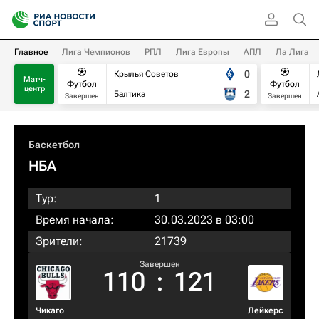
Главное
Лига Чемпионов
РПЛ
Лига Европы
АПЛ
Ла Лига
0
Крылья Советов
Матч-
Футбол
Футбол
центр
2
Балтика
Завершен
Завершен
Баскетбол
НБА
Тур:
1
Время начала:
30.03.2023 в 03:00
Зрители:
21739
Завершен
110
:
121
Чикаго
Лейкерс