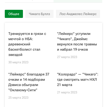
Общее
Чикаго Буллз
Лос-Анджелес Лейкерс
Тренируется в грязи с
"Лейкерс" уступили
мечтой о НБА:
"Чикаго", Джеймс
деревенский
вернулся после травмы
баскетболист стал
и набрал 19 очков
звездой
27 марта 2023
30 марта 2023
"Лейкерс" благодаря 37
"Колорадо" — "Чикаго":
очкам и 14 подборам
где смотреть матч НХЛ
Дэвиса обыграли
21 марта
"Оклахому-Сити"
21 марта 2023
25 марта 2023