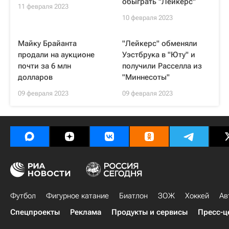
обыграть "Лейкерс"
11 февраля 2023
10 февраля 2023
Майку Брайанта
"Лейкерс" обменяли
продали на аукционе
Уэстбрука в "Юту" и
почти за 6 млн
получили Расселла из
долларов
"Миннесоты"
09 февраля 2023
09 февраля 2023
Футбол
Фигурное катание
Биатлон
ЗОЖ
Хоккей
Ав
Спецпроекты
Реклама
Продукты и сервисы
Пресс-ц