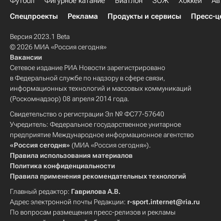
Футбол
Фигурное катание
Биатлон
ЗОЖ
Хоккей
Ав
Спецпроекты
Реклама
Продукты и сервисы
Пресс-ц
Версия 2023.1 Beta
© 2026 МИА «Россия сегодня»
Вакансии
Сетевое издание РИА Новости зарегистрировано
в Федеральной службе по надзору в сфере связи,
информационных технологий и массовых коммуникаций
(Роскомнадзор) 08 апреля 2014 года.
Свидетельство о регистрации Эл № ФС77-57640
Учредитель: Федеральное государственное унитарное
предприятие Международное информационное агентство
«Россия сегодня»
(МИА «Россия сегодня»).
Правила использования материалов
Политика конфиденциальности
Правила применения рекомендательных технологий
Главный редактор:
Гаврилова А.В.
Адрес электронной почты Редакции:
r-sport.internet@ria.ru
По вопросам размещения пресс-релизов и рекламы