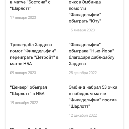
в матче "Бостона" с
очков Эмбиида
"Шарлотт"
помогли
"Филадельфии"
17 января 2023
обыграть "Юту"
15 января 2023
Трипл-дабл Хардена
"Филадельфия"
помог "Филадельфии"
обыграла "Нью-Йорк"
переиграть "Детройт" в
благодаря дабл-даблу
матче НБА
Хардена
09 января 2023
25 декабря 2022
"Денвер" обыграл
Эмбиид набрал 53 очка
"Шарлотт" в НБА
в победном матче
"Филадельфии" против
19 декабря 2022
"Шарлотт"
12 декабря 2022