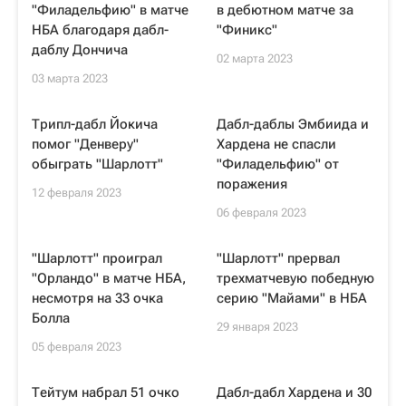
"Филадельфию" в матче
в дебютном матче за
НБА благодаря дабл-
"Финикс"
даблу Дончича
02 марта 2023
03 марта 2023
Трипл-дабл Йокича
Дабл-даблы Эмбиида и
помог "Денверу"
Хардена не спасли
обыграть "Шарлотт"
"Филадельфию" от
поражения
12 февраля 2023
06 февраля 2023
"Шарлотт" проиграл
"Шарлотт" прервал
"Орландо" в матче НБА,
трехматчевую победную
несмотря на 33 очка
серию "Майами" в НБА
Болла
29 января 2023
05 февраля 2023
Тейтум набрал 51 очко
Дабл-дабл Хардена и 30