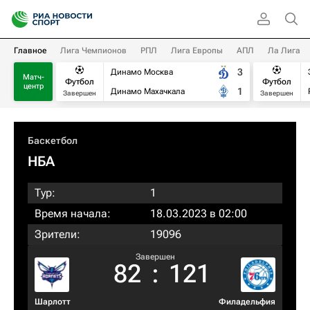
Главное
Лига Чемпионов
РПЛ
Лига Европы
АПЛ
Ла Лига
3
Динамо Москва
Матч-
Футбол
Футбол
центр
1
Динамо Махачкала
Завершен
Завершен
Баскетбол
НБА
Тур:
1
Время начала:
18.03.2023 в 02:00
Зрители:
19096
Завершен
82
:
121
Шарлотт
Филадельфия