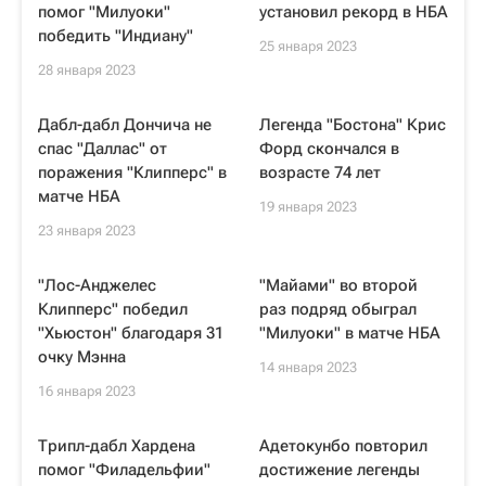
помог "Милуоки"
установил рекорд в НБА
победить "Индиану"
25 января 2023
28 января 2023
Дабл-дабл Дончича не
Легенда "Бостона" Крис
спас "Даллас" от
Форд скончался в
поражения "Клипперс" в
возрасте 74 лет
матче НБА
19 января 2023
23 января 2023
"Лос-Анджелес
"Майами" во второй
Клипперс" победил
раз подряд обыграл
"Хьюстон" благодаря 31
"Милуоки" в матче НБА
очку Мэнна
14 января 2023
16 января 2023
Трипл-дабл Хардена
Адетокунбо повторил
помог "Филадельфии"
достижение легенды