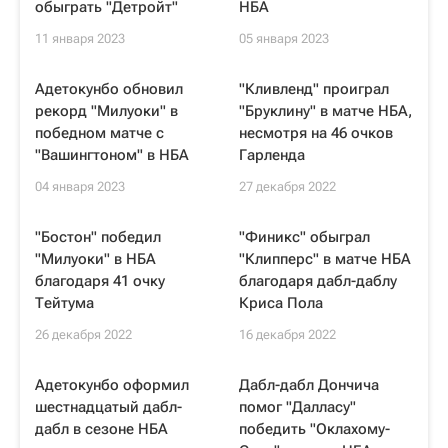
обыграть "Детройт"
НБА
11 января 2023
05 января 2023
Адетокунбо обновил
"Кливленд" проиграл
рекорд "Милуоки" в
"Бруклину" в матче НБА,
победном матче с
несмотря на 46 очков
"Вашингтоном" в НБА
Гарленда
04 января 2023
27 декабря 2022
"Бостон" победил
"Финикс" обыграл
"Милуоки" в НБА
"Клипперс" в матче НБА
благодаря 41 очку
благодаря дабл-даблу
Тейтума
Криса Пола
26 декабря 2022
16 декабря 2022
Адетокунбо оформил
Дабл-дабл Дончича
шестнадцатый дабл-
помог "Далласу"
дабл в сезоне НБА
победить "Оклахому-