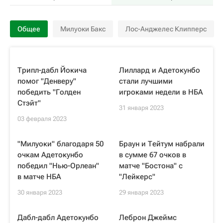
Общее
Милуоки Бакс
Лос-Анджелес Клипперс
Трипл-дабл Йокича
Лиллард и Адетокунбо
помог "Денверу"
стали лучшими
победить "Голден
игроками недели в НБА
Стэйт"
31 января 2023
03 февраля 2023
"Милуоки" благодаря 50
Браун и Тейтум набрали
очкам Адетокунбо
в сумме 67 очков в
победил "Нью-Орлеан"
матче "Бостона" с
в матче НБА
"Лейкерс"
30 января 2023
29 января 2023
Дабл-дабл Адетокунбо
Леброн Джеймс