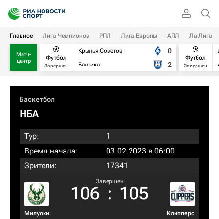
Главное
Лига Чемпионов
РПЛ
Лига Европы
АПЛ
Ла Лига
0
Крылья Советов
Матч-
Футбол
Футбол
центр
2
Балтика
Завершен
Завершен
Баскетбол
НБА
Тур:
1
Время начала:
03.02.2023 в 06:00
Зрители:
17341
Завершен
106
:
105
Милуоки
Клипперс