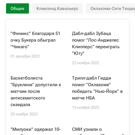
Общее
Кливленд Кавальерс
Оклахома-Сити Танде
"Финикс" благодаря 51
Дабл-дабл Зубаца
очку Букера обыграл
помог "Лос-Анджелес
"Чикаго"
Клипперс" переиграть
"Юту"
01 декабря 2022
22 ноября 2022
Баскетболиста
Трипл-дабл Гидди
"Бруклина" допустили к
помог "Оклахоме"
матчам после
победить "Нью-Йорк" в
антисемитского
матче НБА
скандала
13 ноября 2022
20 ноября 2022
"Милуоки" одержал 10-
СМИ узнали о