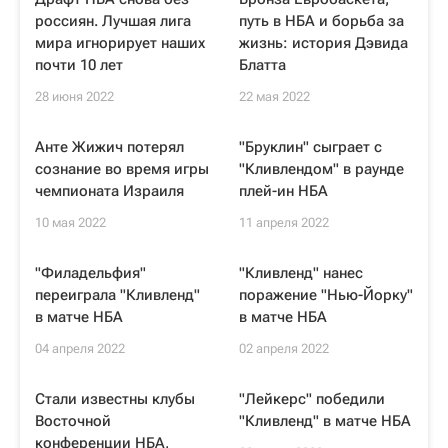
россиян. Лучшая лига
путь в НБА и борьба за
мира игнорирует наших
жизнь: история Дэвида
почти 10 лет
Блатта
28 июня 2022
22 мая 2022
Анте Жижич потерял
"Бруклин" сыграет с
сознание во время игры
"Кливлендом" в раунде
чемпионата Израиля
плей-ин НБА
10 мая 2022
11 апреля 2022
"Филадельфия"
"Кливленд" нанес
переиграла "Кливленд"
поражение "Нью-Йорку"
в матче НБА
в матче НБА
04 апреля 2022
02 апреля 2022
Стали известны клубы
"Лейкерс" победили
Восточной
"Кливленд" в матче НБА
конференции НБА,