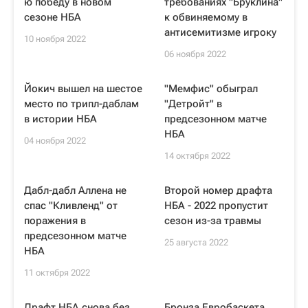
ю победу в новом
требованиях "Бруклина"
сезоне НБА
к обвиняемому в
антисемитизме игроку
10 ноября 2022
06 ноября 2022
Йокич вышел на шестое
"Мемфис" обыграл
место по трипл-даблам
"Детройт" в
в истории НБА
предсезонном матче
НБА
04 ноября 2022
14 октября 2022
Дабл-дабл Аллена не
Второй номер драфта
спас "Кливленд" от
НБА - 2022 пропустит
поражения в
сезон из-за травмы
предсезонном матче
25 августа 2022
НБА
11 октября 2022
Драфт НБА снова без
Бронза Евробаскета,