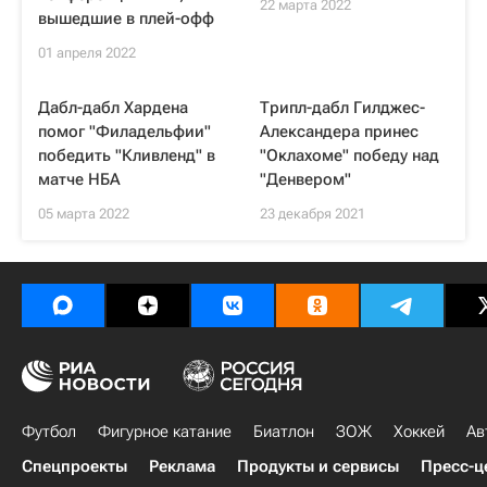
22 марта 2022
вышедшие в плей-офф
01 апреля 2022
Дабл-дабл Хардена
Трипл-дабл Гилджес-
помог "Филадельфии"
Александера принес
победить "Кливленд" в
"Оклахоме" победу над
матче НБА
"Денвером"
05 марта 2022
23 декабря 2021
Футбол
Фигурное катание
Биатлон
ЗОЖ
Хоккей
Ав
Спецпроекты
Реклама
Продукты и сервисы
Пресс-ц