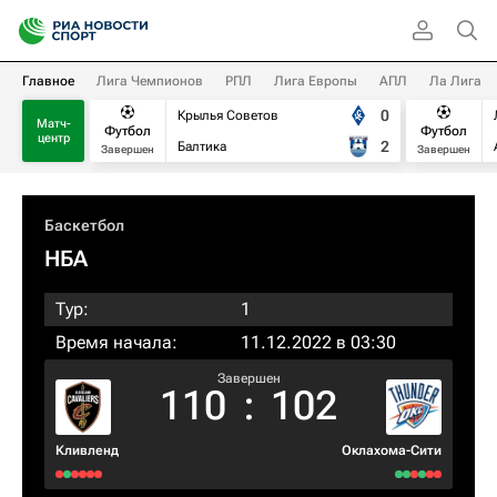
Главное
Лига Чемпионов
РПЛ
Лига Европы
АПЛ
Ла Лига
0
Крылья Советов
Матч-
Футбол
Футбол
центр
2
Балтика
Завершен
Завершен
Баскетбол
НБА
Тур:
1
Время начала:
11.12.2022 в 03:30
Завершен
110
:
102
Кливленд
Оклахома-Сити