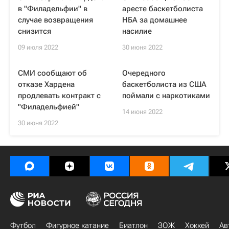
в "Филадельфии" в
аресте баскетболиста
случае возвращения
НБА за домашнее
снизится
насилие
09 июля 2022
30 июня 2022
СМИ сообщают об
Очередного
отказе Хардена
баскетболиста из США
продлевать контракт с
поймали с наркотиками
"Филадельфией"
14 июня 2022
30 июня 2022
Футбол
Фигурное катание
Биатлон
ЗОЖ
Хоккей
Ав