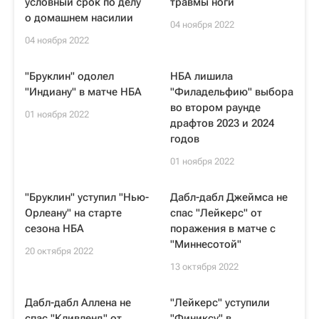
условный срок по делу
травмы ноги
о домашнем насилии
04 ноября 2022
04 ноября 2022
"Бруклин" одолел
НБА лишила
"Индиану" в матче НБА
"Филадельфию" выбора
во втором раунде
01 ноября 2022
драфтов 2023 и 2024
годов
01 ноября 2022
"Бруклин" уступил "Нью-
Дабл-дабл Джеймса не
Орлеану" на старте
спас "Лейкерс" от
сезона НБА
поражения в матче с
"Миннесотой"
20 октября 2022
13 октября 2022
Дабл-дабл Аллена не
"Лейкерс" уступили
спас "Кливленд" от
"Финиксу" в