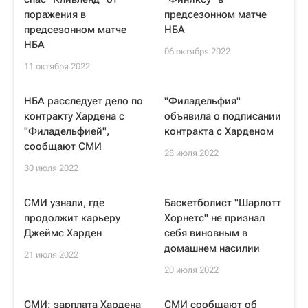
поражения в
предсезонном матче
предсезонном матче
НБА
НБА
06 октября 2022
11 октября 2022
НБА расследует дело по
"Филадельфия"
контракту Хардена с
объявила о подписании
"Филадельфией",
контракта с Харденом
сообщают СМИ
28 июля 2022
30 июля 2022
СМИ узнали, где
Баскетболист "Шарлотт
продолжит карьеру
Хорнетс" не признал
Джеймс Харден
себя виновным в
домашнем насилии
21 июля 2022
20 июля 2022
СМИ: зарплата Хардена
СМИ сообщают об