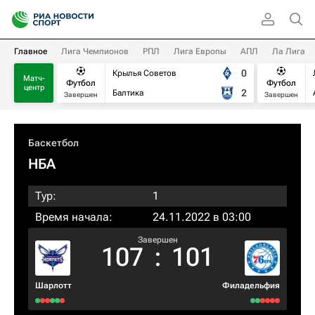
Главное
Лига Чемпионов
РПЛ
Лига Европы
АПЛ
Ла Лига
0
Крылья Советов
Матч-
Футбол
Футбол
центр
2
Балтика
Завершен
Завершен
Баскетбол
НБА
Тур:
1
Время начала:
24.11.2022 в 03:00
Завершен
107
:
101
Шарлотт
Филадельфия