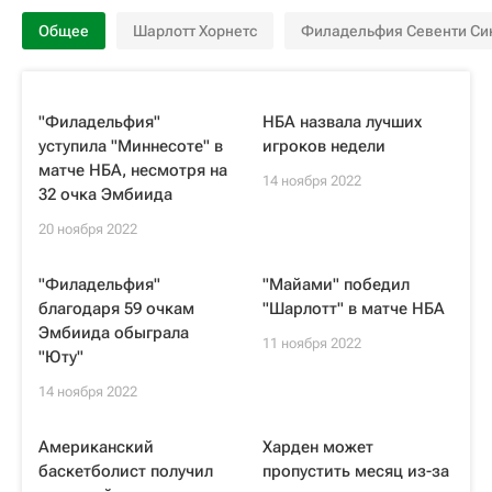
Общее
Шарлотт Хорнетс
Филадельфия Севенти Си
"Филадельфия"
НБА назвала лучших
уступила "Миннесоте" в
игроков недели
матче НБА, несмотря на
14 ноября 2022
32 очка Эмбиида
20 ноября 2022
"Филадельфия"
"Майами" победил
благодаря 59 очкам
"Шарлотт" в матче НБА
Эмбиида обыграла
11 ноября 2022
"Юту"
14 ноября 2022
Американский
Харден может
баскетболист получил
пропустить месяц из-за