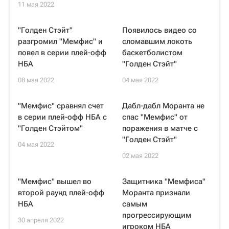
11 мая 2022
"Голден Стэйт"
Появилось видео со
разгромил "Мемфис" и
сломавшим локоть
повел в серии плей-офф
баскетболистом
НБА
"Голден Стэйт"
08 мая 2022
04 мая 2022
"Мемфис" сравнял счет
Дабл-дабл Моранта не
в серии плей-офф НБА с
спас "Мемфис" от
"Голден Стэйтом"
поражения в матче c
"Голден Стэйт"
04 мая 2022
02 мая 2022
"Мемфис" вышел во
Защитника "Мемфиса"
второй раунд плей-офф
Моранта признали
НБА
самым
прогрессирующим
30 апреля 2022
игроком НБА