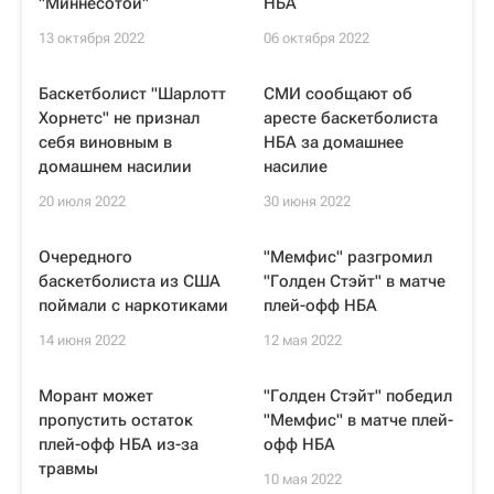
"Миннесотой"
НБА
13 октября 2022
06 октября 2022
Баскетболист "Шарлотт
СМИ сообщают об
Хорнетс" не признал
аресте баскетболиста
себя виновным в
НБА за домашнее
домашнем насилии
насилие
20 июля 2022
30 июня 2022
Очередного
"Мемфис" разгромил
баскетболиста из США
"Голден Стэйт" в матче
поймали с наркотиками
плей-офф НБА
14 июня 2022
12 мая 2022
Морант может
"Голден Стэйт" победил
пропустить остаток
"Мемфис" в матче плей-
плей-офф НБА из-за
офф НБА
травмы
10 мая 2022