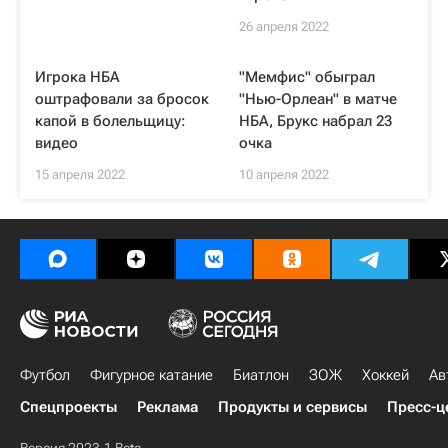
26 апреля 2022
Игрока НБА
"Мемфис" обыграл
оштрафовали за бросок
"Нью-Орлеан" в матче
капой в болельщицу:
НБА, Брукс набрал 23
видео
очка
15 апреля 2022
10 апреля 2022
Футбол
Фигурное катание
Биатлон
ЗОЖ
Хоккей
Ав
Спецпроекты
Реклама
Продукты и сервисы
Пресс-ц