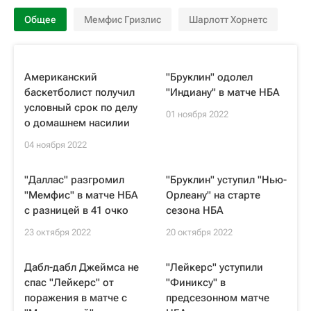
Общее
Мемфис Гризлис
Шарлотт Хорнетс
Американский
"Бруклин" одолел
баскетболист получил
"Индиану" в матче НБА
условный срок по делу
01 ноября 2022
о домашнем насилии
04 ноября 2022
"Даллас" разгромил
"Бруклин" уступил "Нью-
"Мемфис" в матче НБА
Орлеану" на старте
с разницей в 41 очко
сезона НБА
23 октября 2022
20 октября 2022
Дабл-дабл Джеймса не
"Лейкерс" уступили
спас "Лейкерс" от
"Финиксу" в
поражения в матче с
предсезонном матче