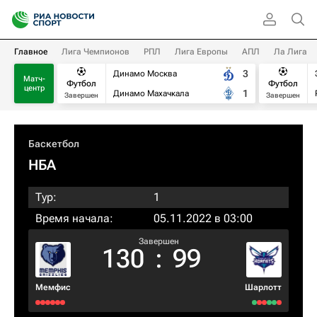
Главное
Лига Чемпионов
РПЛ
Лига Европы
АПЛ
Ла Лига
3
Динамо Москва
Матч-
Футбол
Футбол
центр
1
Динамо Махачкала
Завершен
Завершен
Баскетбол
НБА
Тур:
1
Время начала:
05.11.2022 в 03:00
Завершен
130
:
99
Мемфис
Шарлотт