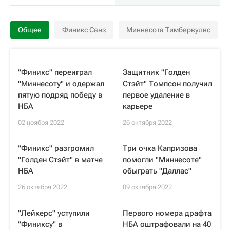
Общее
Финикс Санз
Миннесота Тимбервулвс
"Финикс" переиграл
Защитник "Голден
"Миннесоту" и одержал
Стэйт" Томпсон получил
пятую подряд победу в
первое удаление в
НБА
карьере
02 ноября 2022
26 октября 2022
"Финикс" разгромил
Три очка Капризова
"Голден Стэйт" в матче
помогли "Миннесоте"
НБА
обыграть "Даллас"
26 октября 2022
09 октября 2022
"Лейкерс" уступили
Первого номера драфта
"Финиксу" в
НБА оштрафовали на 40