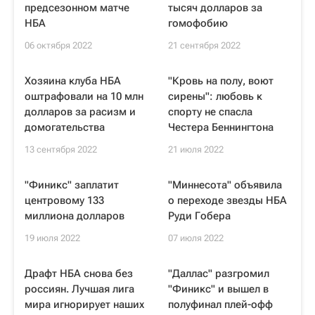
предсезонном матче
тысяч долларов за
НБА
гомофобию
06 октября 2022
21 сентября 2022
Хозяина клуба НБА
"Кровь на полу, воют
оштрафовали на 10 млн
сирены": любовь к
долларов за расизм и
спорту не спасла
домогательства
Честера Беннингтона
13 сентября 2022
21 июля 2022
"Финикс" заплатит
"Миннесота" объявила
центровому 133
о переходе звезды НБА
миллиона долларов
Руди Гобера
19 июля 2022
07 июля 2022
Драфт НБА снова без
"Даллас" разгромил
россиян. Лучшая лига
"Финикс" и вышел в
мира игнорирует наших
полуфинал плей-офф