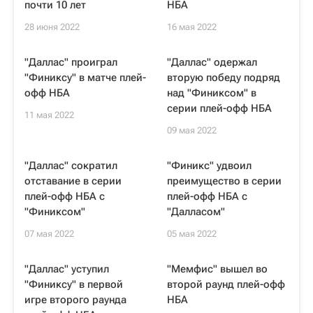
почти 10 лет
НБА
28 июня 2022
16 мая 2022
"Даллас" проиграл
"Даллас" одержал
"Финиксу" в матче плей-
вторую победу подряд
офф НБА
над "Финиксом" в
серии плей-офф НБА
11 мая 2022
09 мая 2022
"Даллас" сократил
"Финикс" удвоил
отставание в серии
преимущество в серии
плей-офф НБА с
плей-офф НБА с
"Финиксом"
"Далласом"
07 мая 2022
05 мая 2022
"Даллас" уступил
"Мемфис" вышел во
"Финиксу" в первой
второй раунд плей-офф
игре второго раунда
НБА