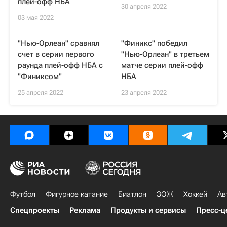
плей-офф НБА
30 апреля 2022
03 мая 2022
"Нью-Орлеан" сравнял
"Финикс" победил
счет в серии первого
"Нью-Орлеан" в третьем
раунда плей-офф НБА с
матче серии плей-офф
"Финиксом"
НБА
25 апреля 2022
23 апреля 2022
Футбол
Фигурное катание
Биатлон
ЗОЖ
Хоккей
Ав
Спецпроекты
Реклама
Продукты и сервисы
Пресс-ц