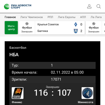
Главное
Лига Чемпионов
РПЛ
Лига Европы
АПЛ
Ла Лига
0
Крылья Советов
Матч-
Футбол
Футбол
центр
2
Балтика
Завершен
Завершен
Баскетбол
НБА
Тур:
1
Время начала:
02.11.2022 в 05:00
Зрители:
17071
Завершен
116
:
107
Финикс
Миннесота